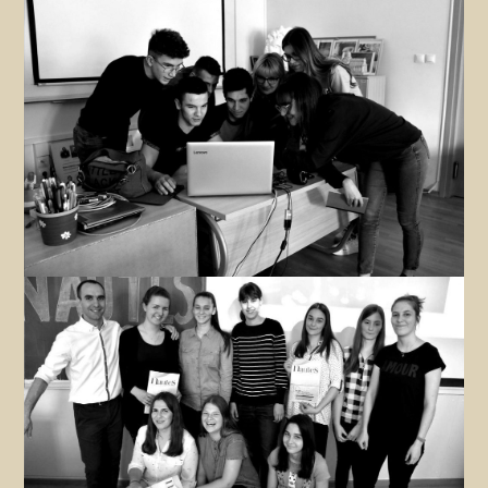
KRUG
Zanima me
Novinarska družina
Zanima me