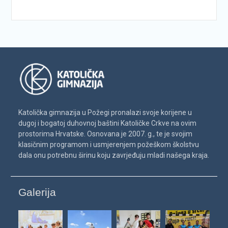
Katolička gimnazija u Požegi pronalazi svoje korijene u
dugoj i bogatoj duhovnoj baštini Katoličke Crkve na ovim
prostorima Hrvatske. Osnovana je 2007. g., te je svojim
klasičnim programom i usmjerenjem požeškom školstvu
dala onu potrebnu širinu koju zavrjeđuju mladi našega kraja.
Galerija