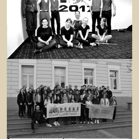
Dramsko-jezična radionica
Zanima me
Školsko planinarsko društvo Pegaz
Zanima me