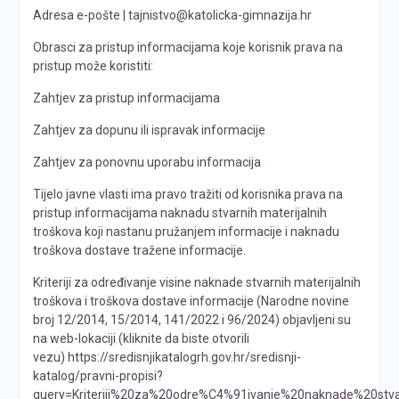
Adresa e-pošte |
tajnistvo@katolicka-gimnazija.hr
Obrasci za pristup informacijama koje korisnik prava na
pristup može koristiti:
Zahtjev za pristup informacijama
Zahtjev za dopunu ili ispravak informacije
Zahtjev za ponovnu uporabu informacija
Tijelo javne vlasti ima pravo tražiti od korisnika prava na
pristup informacijama naknadu stvarnih materijalnih
troškova koji nastanu pružanjem informacije i naknadu
troškova dostave tražene informacije.
Kriteriji za određivanje visine naknade stvarnih materijalnih
troškova i troškova dostave informacije (Narodne novine
broj 12/2014, 15/2014, 141/2022 i 96/2024)
objavljeni su
na web-lokaciji (kliknite da biste otvorili
vezu)
https://sredisnjikatalogrh.gov.hr/sredisnji-
katalog/pravni-propisi?
query=Kriteriji%20za%20odre%C4%91ivanje%20naknade%20st