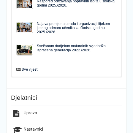
Raspored održavanja popravnih ispita u školskoj
godini 2025./2026.
Najava promjena u radu i organizaciji tijekom
ljetnog odmora učenika za školsku godinu
2025./2026.
Svečanom dodjelom maturalnih svjedodžbi
ispraćena generacija 2022./2026.
Sve vijesti
PODJELA MATURALNIH SVJEDODŽBI
Svečanom dodjelom maturalnih svjedodžbi
ispraćena generacija 2022./2026.
Djelatnici
Popis udžbenika za školsku godinu 2026./2027.
Natječaj za upis u 1. razred Katoličke gimnazije s
pravom javnosti
Uprava
Raspored održavanja popravnih ispita u školskoj
Završno predstavljanje projekta “Brojevi u Bibliji”
godini 2025./2026.
Nastavnici