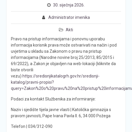
30. siječnja 2026.
Administrator imenika
Akti
Pravo na pristup informacijama i ponovnu uporabu
informacija korisnik prava može ostvarivati na način i pod
uvjetima u skladu sa Zakonom o pravu na pristup
informacijama (Narodne novine broj 25/2013, 85/2015 i
69/2022), a Zakon je objavljen na web-lokaciji (kliknite da
biste otvorili
vezu)
https://sredisnjikatalogrh.gov.hr/sredisnji-
katalog/pravni-propisi?
query=Zakon%20o%20pravu%20na%20pristup%20informacijam
Podaci za kontakt Službenika za informiranje:
Naziv i sjedište tijela javne vlasti | Katolička gimnazija s
pravom javnosti, Pape Ivana Pavla II. 6, 34 000 Požega
Telefon | 034/312-090