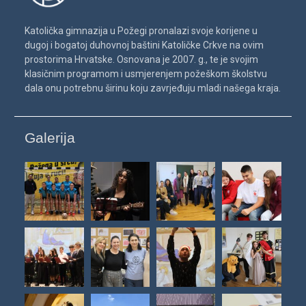
Katolička gimnazija u Požegi pronalazi svoje korijene u
dugoj i bogatoj duhovnoj baštini Katoličke Crkve na ovim
prostorima Hrvatske. Osnovana je 2007. g., te je svojim
klasičnim programom i usmjerenjem požeškom školstvu
dala onu potrebnu širinu koju zavrjeđuju mladi našega kraja.
Galerija