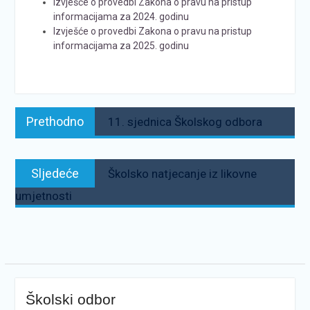
Izvješće o provedbi Zakona o pravu na pristup
informacijama za 2024. godinu
Izvješće o provedbi Zakona o pravu na pristup
informacijama za 2025. godinu
Navigacija
Prethodno:
Prethodno
11. sjednica Školskog odbora
objava
Sljedeće:
Sljedeće
Školsko natjecanje iz likovne
umjetnosti
Školski odbor