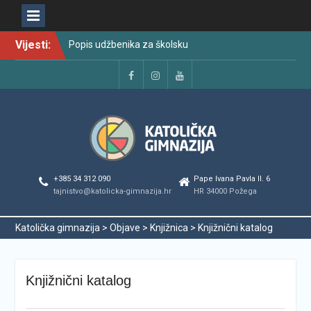
Skip
Vijesti:
Popis udžbenika za školsku
to
godinu 2026./2027.
content
Raspored održavanja
popravnih ispita u školskoj
Facebook
Instagram
YouTube
godini 2025./2026.
Najava promjena u radu i
organizaciji tijekom ljetnog
odmora učenika za školsku
godinu 2025./2026.
Svečanom dodjelom
+385 34 312 090
Pape Ivana Pavla II. 6
maturalnih svjedodžbi
tajnistvo@katolicka-gimnazija.hr
HR 34000 Požega
ispraćena generacija
2022./2026.
Katolička gimnazija
>
Objave
>
Knjižnica
>
Knjižnični katalog
Odmor od škole, ali ne i od
vrlina
PODJELA MATURALNIH
SVJEDODŽBI
Knjižnični katalog