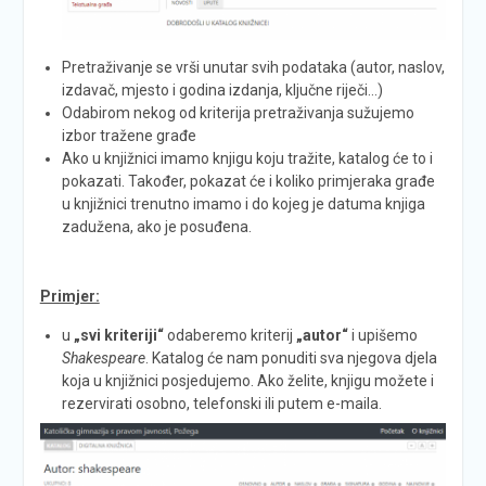
Pretraživanje se vrši unutar svih podataka (autor, naslov,
izdavač, mjesto i godina izdanja, ključne riječi…)
Odabirom nekog od kriterija pretraživanja sužujemo
izbor tražene građe
Ako u knjižnici imamo knjigu koju tražite, katalog će to i
pokazati. Također, pokazat će i koliko primjeraka građe
u knjižnici trenutno imamo i do kojeg je datuma knjiga
zadužena, ako je posuđena.
Primjer:
u
„svi kriteriji“
odaberemo kriterij
„autor“
i upišemo
Shakespeare
. Katalog će nam ponuditi sva njegova djela
koja u knjižnici posjedujemo. Ako želite, knjigu možete i
rezervirati osobno, telefonski ili putem e-maila.