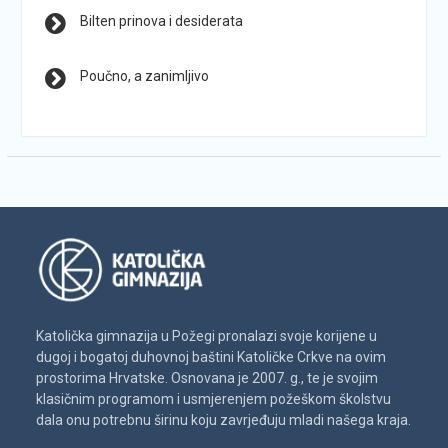
Bilten prinova i desiderata
Poučno, a zanimljivo
Katolička gimnazija u Požegi pronalazi svoje korijene u
dugoj i bogatoj duhovnoj baštini Katoličke Crkve na ovim
prostorima Hrvatske. Osnovana je 2007. g., te je svojim
klasičnim programom i usmjerenjem požeškom školstvu
dala onu potrebnu širinu koju zavrjeđuju mladi našega kraja.