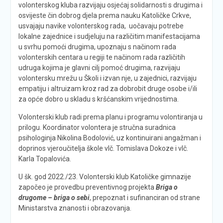
volonterskog kluba razvijaju osjećaj solidarnosti s drugima i
osvijeste čin dobrog djela prema nauku Katoličke Crkve,
usvajaju navike volonterskog rada, uočavaju potrebe
lokalne zajednice i sudjeluju na različitim manifestacijama
u svrhu pomoći drugima, upoznaju s načinom rada
volonterskih centara u regiji te načinom rada različitih
udruga kojima je glavni cilj pomoć drugima, razvijaju
volontersku mrežu u Školi i izvan nje, u zajednici, razvijaju
empatiju i altruizam kroz rad za dobrobit druge osobe i/ili
za opće dobro u skladu s kršćanskim vrijednostima.
Volonterski klub radi prema planu i programu volontiranja u
prilogu. Koordinator volontera je stručna suradnica
psihologinja Nikolina Bodolović, uz kontinuirani angažman i
doprinos vjeroučitelja škole vlč. Tomislava Dokoze i vlč.
Karla Topalovića.
U šk. god 2022./23. Volonterski klub Katoličke gimnazije
započeo je provedbu preventivnog projekta
Briga o
drugome – briga o sebi
, prepoznat i sufinanciran od strane
Ministarstva znanosti i obrazovanja.