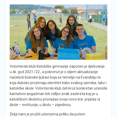
Volonterski klub Katoličke gimnazije započeo je djelovanje
u šk. god 2021./22., a pokrenut je s ciljem aktualizacije
načela kršćanske ljubavi koja se temelje na Evanđelju te
koja duboko prožimaju identitet kako svakog vjernika, tako i
katoličke škole. Volonterski klub želi kroz konkretan učenički
karitativni angažman biti vidljivi znak zaokreta koji je u
katoličkom školstvu pronašao svoje novo lice: prijelaz iz
škole – institucije, u školu – zajednicu.
Želja nam je pružiti učenicima priliku da putem