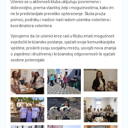
Učenici se u aktivnosti kluba uključuju povremeno i
dobrovoljno, prema vlastitoj želji i mogućnostima, kako im
ne bi predstavljale preveliko opterećenje. Škola pruža
pomoć, podršku i nadzor nad radom učenika-volontera i
koordinatora volontera.
Vjerujemo da će učenici kroz rad u Klubu imati mogućnost:
svjedočiti kršćansko poslanje, ojačati svoje komunikacijske
vještine, proširiti svoju socijalnu mrežu, usvojiti nova znanja
o zajednici i društvenoj i kršćanskoj odgovornosti te ojačati
osobne potencijale.