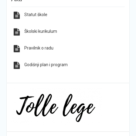
Statut škole
Sve obavijesti
Sve fotografije
Školski kurikulum
Pravilnik o radu
Godišnji plan i program