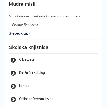
Mudre misli
Moraš napraviti baš ono što misliš da ne možeš.
—
Eleanor Roosevelt
Sljedeći citat »
Školska knjižnica
O knjižnici
Knjižnični katalog
Lektira
Online referentni izvori