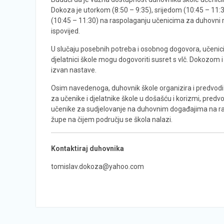
Dokoza je utorkom (8:50 – 9:35), srijedom (10:45 – 11:3
(10:45 – 11:30) na raspolaganju učenicima za duhovni 
ispovijed.
U slučaju posebnih potreba i osobnog dogovora, učenici, ro
djelatnici škole mogu dogovoriti susret s vlč. Dokozom i 
izvan nastave.
Osim navedenoga, duhovnik škole organizira i predvo
za učenike i djelatnike škole u došašću i korizmi, predvo
učenike za sudjelovanje na duhovnim događajima na razi
župe na čijem području se škola nalazi.
Kontaktiraj duhovnika
tomislav.dokoza@yahoo.com