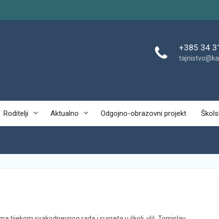
+385 34 3
tajnistvo@ka
Roditelji
Aktualno
Odgojno-obrazovni projekt
Škols
ma tijekom svakodnevnog rada i susreta u školi,
vlč. Tomislav