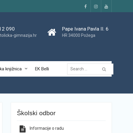
Facebook
Instagram
YouTube
12 090
Pape Ivana Pavla II. 6
tolicka-gimnazija.hr
HR 34000 Požega
Traži...
ka knjižnica
EK Belli
Školski odbor
Informacije o radu