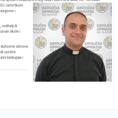
0) i četvrtkom
razgovor i
ditelji ili
izvan škole i
di duhovne obnove
di i potiče
ni biskupije i