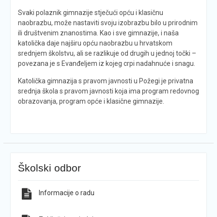
Svaki polaznik gimnazije stječući opću i klasičnu
naobrazbu, može nastaviti svoju izobrazbu bilo u prirodnim
ili društvenim znanostima. Kao i sve gimnazije, i naša
katolička daje najširu opću naobrazbu u hrvatskom
srednjem školstvu, ali se razlikuje od drugih u jednoj točki –
povezana je s Evanđeljem iz kojeg crpi nadahnuće i snagu.
Katolička gimnazija s pravom javnosti u Požegi je privatna
srednja škola s pravom javnosti koja ima program redovnog
obrazovanja, program opće i klasične gimnazije.
Školski odbor
Informacije o radu