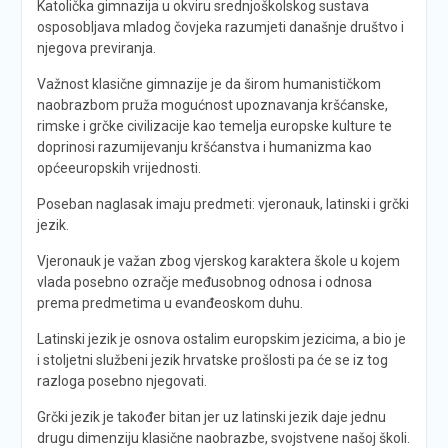
Katolička gimnazija u okviru srednjoškolskog sustava
osposobljava mladog čovjeka razumjeti današnje društvo i
njegova previranja.
Važnost klasične gimnazije je da širom humanističkom
naobrazbom pruža mogućnost upoznavanja kršćanske,
rimske i grčke civilizacije kao temelja europske kulture te
doprinosi razumijevanju kršćanstva i humanizma kao
općeeuropskih vrijednosti.
Poseban naglasak imaju predmeti: vjeronauk, latinski i grčki
jezik.
Vjeronauk je važan zbog vjerskog karaktera škole u kojem
vlada posebno ozračje međusobnog odnosa i odnosa
prema predmetima u evanđeoskom duhu.
Latinski jezik je osnova ostalim europskim jezicima, a bio je
i stoljetni službeni jezik hrvatske prošlosti pa će se iz tog
razloga posebno njegovati.
Grčki jezik je također bitan jer uz latinski jezik daje jednu
drugu dimenziju klasične naobrazbe, svojstvene našoj školi.