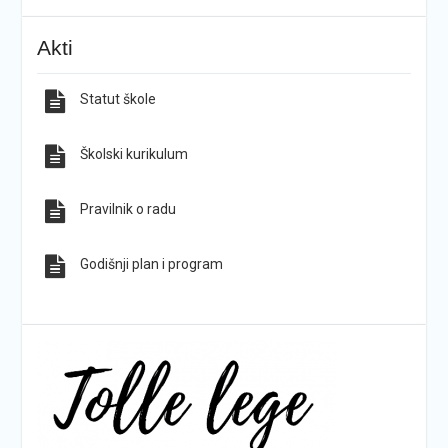
KG-ovci opet na tronu
ŠPD „Pegaz“ Dan državnosti proslavio na majci
Akti
hrvatskih planina
Statut škole
Sve obavijesti
Sve fotografije
Školski kurikulum
Pravilnik o radu
Godišnji plan i program