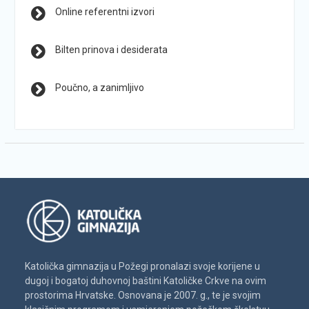
Online referentni izvori
Bilten prinova i desiderata
Poučno, a zanimljivo
Katolička gimnazija u Požegi pronalazi svoje korijene u
dugoj i bogatoj duhovnoj baštini Katoličke Crkve na ovim
prostorima Hrvatske. Osnovana je 2007. g., te je svojim