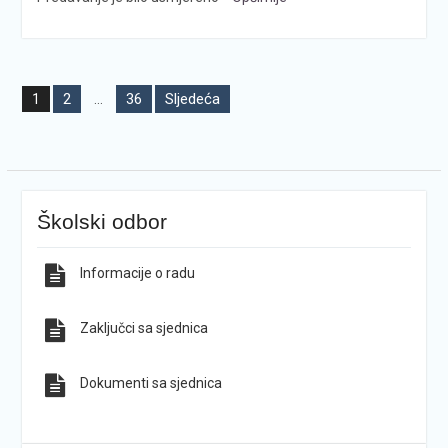
Brojevi
2
36
Sljedeća
1
…
stranica
objava
Školski odbor
Informacije o radu
Zaključci sa sjednica
Dokumenti sa sjednica