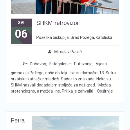
SHKM retrovizor
SVI
06
Požeška biskupija, Grad Požega, Katolička
Miroslav Paulić
Duhovno
,
Fotogalerije
,
Putovanja
,
Vijesti
gimnazija Požega, naše obitelji… bili su domaćini 13. Sutra
hrvatske katoličke mladeži. Sada i to zna kada. Neko su
SHKM nazvali događajem stoljeća za naš grad… Možda
pretenciozno, a možda i ne. Prilika je zahvaliti
Opširnije
Petra