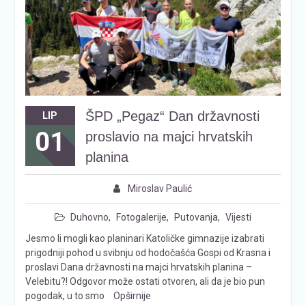
ŠPD „Pegaz“ Dan državnosti
LIP
01
proslavio na majci hrvatskih
planina
Miroslav Paulić
Duhovno
,
Fotogalerije
,
Putovanja
,
Vijesti
Jesmo li mogli kao planinari Katoličke gimnazije izabrati
prigodniji pohod u svibnju od hodočašća Gospi od Krasna i
proslavi Dana državnosti na majci hrvatskih planina –
Velebitu?! Odgovor može ostati otvoren, ali da je bio pun
pogodak, u to smo
Opširnije