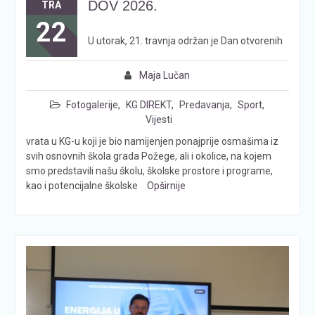
DOV 2026.
TRA
22
U utorak, 21. travnja održan je Dan otvorenih
Maja Lučan
Fotogalerije
,
KG DIREKT
,
Predavanja
,
Sport
,
Vijesti
vrata u KG-u koji je bio namijenjen ponajprije osmašima iz
svih osnovnih škola grada Požege, ali i okolice, na kojem
smo predstavili našu školu, školske prostore i programe,
kao i potencijalne školske
Opširnije