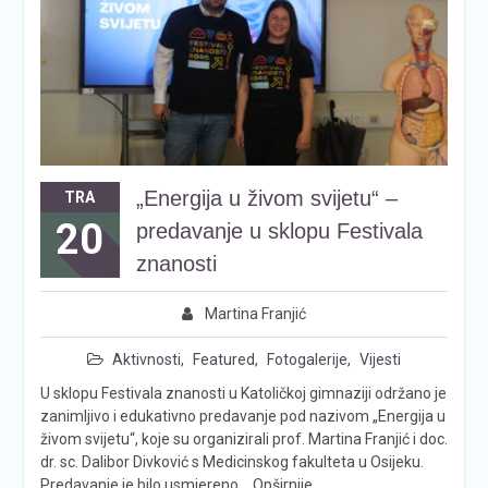
„Energija u živom svijetu“ –
TRA
20
predavanje u sklopu Festivala
znanosti
Martina Franjić
Aktivnosti
,
Featured
,
Fotogalerije
,
Vijesti
U sklopu Festivala znanosti u Katoličkoj gimnaziji održano je
zanimljivo i edukativno predavanje pod nazivom „Energija u
živom svijetu“, koje su organizirali prof. Martina Franjić i doc.
dr. sc. Dalibor Divković s Medicinskog fakulteta u Osijeku.
Predavanje je bilo usmjereno
Opširnije