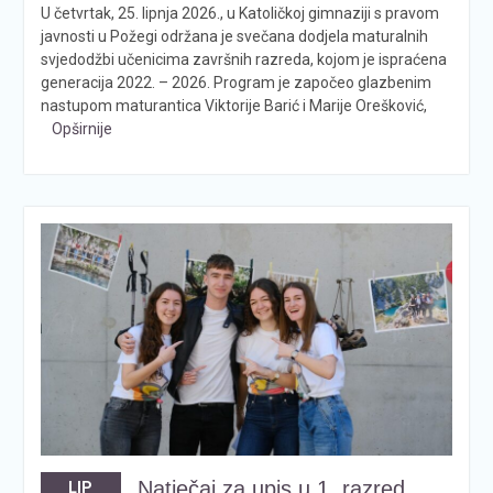
U četvrtak, 25. lipnja 2026., u Katoličkoj gimnaziji s pravom
javnosti u Požegi održana je svečana dodjela maturalnih
svjedodžbi učenicima završnih razreda, kojom je ispraćena
generacija 2022. – 2026. Program je započeo glazbenim
nastupom maturantica Viktorije Barić i Marije Orešković,
Opširnije
Natječaj za upis u 1. razred
LIP