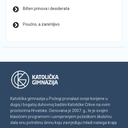
Bilten prinova i desiderata
Poučno, a zanimljivo
Katolička gimnazija u Požegi pronalazi svoje korijene u
dugoj i bogatoj duhovnoj baštini Katoličke Crkve na ovim
prostorima Hrvatske. Osnovana je 2007. g., te je svojim
klasičnim programom i usmjerenjem požeškom školstvu
dala onu potrebnu širinu koju zavrjeđuju mladi našega kraja.