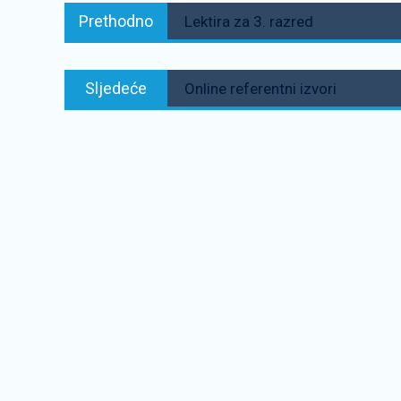
Prethodno:
Prethodno
Lektira za 3. razred
objava
Sljedeće:
Sljedeće
Online referentni izvori