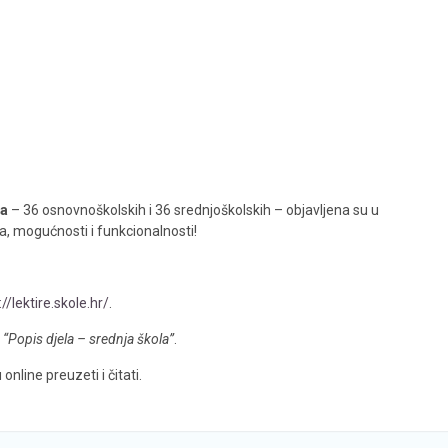
la
– 36 osnovnoškolskih i 36 srednjoškolskih – objavljena su u
a, mogućnosti i funkcionalnosti!
://lektire.skole.hr/
.
a
“Popis djela – srednja škola”
.
online preuzeti i čitati.