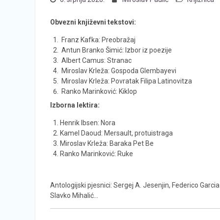
Obvezni književni tekstovi:
Franz Kafka: Preobražaj
Antun Branko Šimić: Izbor iz poezije
Albert Camus: Stranac
Miroslav Krleža: Gospoda Glembayevi
Miroslav Krleža: Povratak Filipa Latinovitza
Ranko Marinković: Kiklop
Izborna lektira:
Henrik Ibsen: Nora
Kamel Daoud: Mersault, protuistraga
Miroslav Krleža: Baraka Pet Be
Ranko Marinković: Ruke
Antologijski pjesnici: Sergej A. Jesenjin, Federico Garc
Slavko Mihalić…