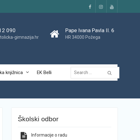
Facebook
Instagram
YouTube
12 090
Pape Ivana Pavla II. 6
tolicka-gimnazija.hr
HR 34000 Požega
Traži...
ka knjižnica
EK Belli
Školski odbor
Informacije o radu