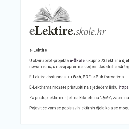
e-Lektire
U okviru pilot-projekta
e-Škole
, ukupno
72 lektirna dje
novom ruhu, u novoj opremi, s obiljem dodatnih sadržaj
E-Lektire dostupne su u
Web
,
PDF
i
ePub
formatima.
E-Lektirama možete pristupiti na sljedećem linku:
https
Za pristup lektirnim djelima kliknete na
“Djela”
, zatim n
Pojavit će vam se popis svih lektirnih djela koja se mogu 
Navigacija