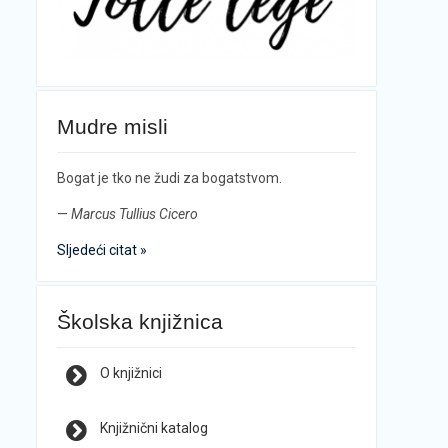
Mudre misli
Bogat je tko ne žudi za bogatstvom.
—
Marcus Tullius Cicero
Sljedeći citat »
Školska knjižnica
O knjižnici
Knjižnični katalog