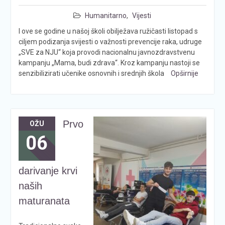
Humanitarno
,
Vijesti
I ove se godine u našoj školi obilježava ružičasti listopad s
ciljem podizanja svijesti o važnosti prevencije raka, udruge
„SVE za NJU“ koja provodi nacionalnu javnozdravstvenu
kampanju „Mama, budi zdrava“. Kroz kampanju nastoji se
senzibilizirati učenike osnovnih i srednjih škola
Opširnije
Prvo
OŽU
06
darivanje krvi
naših
maturanata