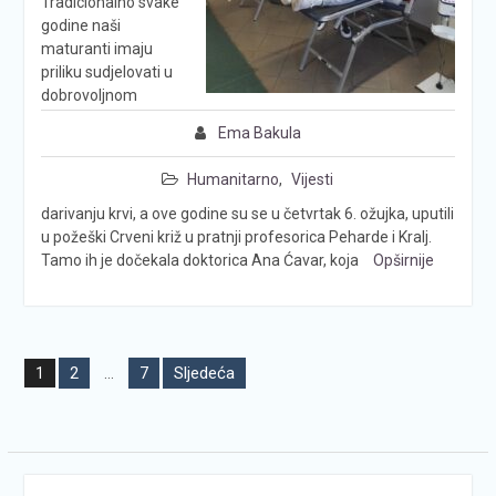
Tradicionalno svake
godine naši
maturanti imaju
priliku sudjelovati u
dobrovoljnom
Ema Bakula
Humanitarno
,
Vijesti
darivanju krvi, a ove godine su se u četvrtak 6. ožujka, uputili
u požeški Crveni križ u pratnji profesorica Peharde i Kralj.
Tamo ih je dočekala doktorica Ana Ćavar, koja
Opširnije
Brojevi
2
7
Sljedeća
1
…
stranica
objava