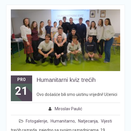
Humanitarni kviz trećih
PRO
21
Ovo došašće bili smo uistinu vrijedni! Učenici
Miroslav Paulić
Fotogalerije
,
Humanitarno
,
Natjecanja
,
Vijesti
trećih razreda, zajedno sa svojim razrednicama, 19.