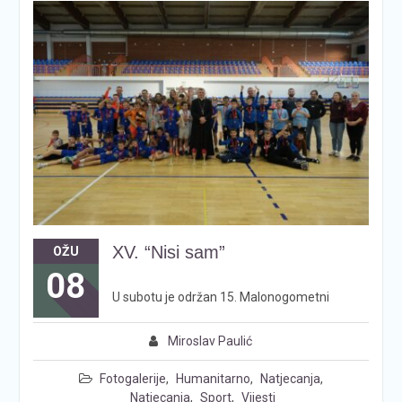
XV. “Nisi sam”
OŽU
08
U subotu je održan 15. Malonogometni
Miroslav Paulić
Fotogalerije
,
Humanitarno
,
Natjecanja
,
Natjecanja
,
Sport
,
Vijesti