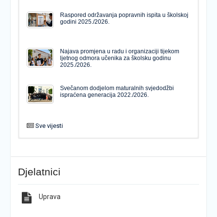
Raspored održavanja popravnih ispita u školskoj
godini 2025./2026.
Najava promjena u radu i organizaciji tijekom
ljetnog odmora učenika za školsku godinu
2025./2026.
Svečanom dodjelom maturalnih svjedodžbi
ispraćena generacija 2022./2026.
Sve vijesti
PODJELA MATURALNIH SVJEDODŽBI
Svečanom dodjelom maturalnih svjedodžbi
ispraćena generacija 2022./2026.
Djelatnici
Popis udžbenika za školsku godinu 2026./2027.
Natječaj za upis u 1. razred Katoličke gimnazije s
pravom javnosti
Uprava
Raspored održavanja popravnih ispita u školskoj
Završno predstavljanje projekta “Brojevi u Bibliji”