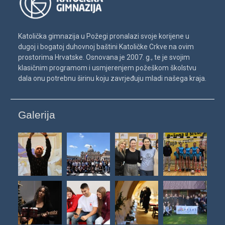
Katolička gimnazija u Požegi pronalazi svoje korijene u
dugoj i bogatoj duhovnoj baštini Katoličke Crkve na ovim
prostorima Hrvatske. Osnovana je 2007. g., te je svojim
klasičnim programom i usmjerenjem požeškom školstvu
dala onu potrebnu širinu koju zavrjeđuju mladi našega kraja.
Galerija