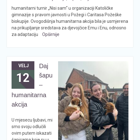
humanitarni turnir „Nisi sam“ u organizaciji Katoličke
gimnazije s pravom javnosti u Požegi i Caritasa Požeške
biskupije. Ovogodišnja humanitarna akcija bila je usmjerena
na prikupljanje sredstava za djevojčice Emu i Enu, odnosno
za adaptaciju
Opširnije
Daj
VELJ
12
šapu
–
humanitarna
akcija
U mjesecu ljubavi, mi
smo svoju odlučili
ovim putem iskazati
šapicama koje su u