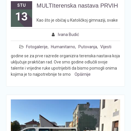
MULTIterenska nastava PRVIH
STU
13
Kao što je običaj u Katoličkoj gimnaziji, svake
Ivana Budić
Fotogalerije
,
Humanitarno
,
Putovanja
,
Vijesti
godine se za prve razrede organizira terenska nastava koja
uključuje praktičan rad. Ove smo godine odlučili svoje
talente i vrijedne ruke upotrijebiti da bismo pomogli onima
kojima je to najpotrebnije te smo
Opširnije