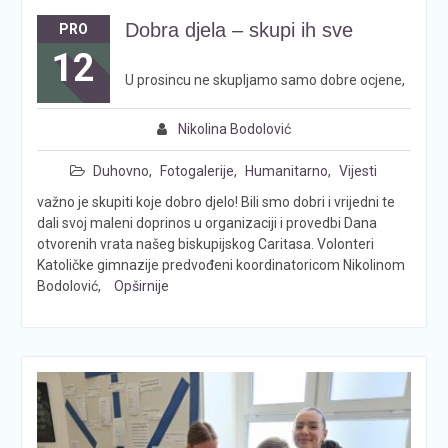
Dobra djela – skupi ih sve
PRO
12
U prosincu ne skupljamo samo dobre ocjene,
Nikolina Bodolović
Duhovno
,
Fotogalerije
,
Humanitarno
,
Vijesti
važno je skupiti koje dobro djelo! Bili smo dobri i vrijedni te
dali svoj maleni doprinos u organizaciji i provedbi Dana
otvorenih vrata našeg biskupijskog Caritasa. Volonteri
Katoličke gimnazije predvođeni koordinatoricom Nikolinom
Bodolović,
Opširnije