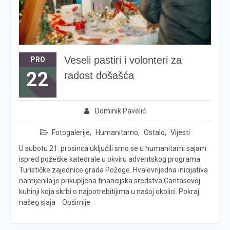
Veseli pastiri i volonteri za
PRO
22
radost došašća
Dominik Pavelić
Fotogalerije
,
Humanitarno
,
Ostalo
,
Vijesti
U subotu 21. prosinca uključili smo se u humanitarni sajam
ispred požeške katedrale u okviru adventskog programa
Turističke zajednice grada Požege. Hvalevrijedna inicijativa
namijenila je prikupljena financijska sredstva Caritasovoj
kuhinji koja skrbi o najpotrebitijima u našoj okolici. Pokraj
našeg sjaja
Opširnije