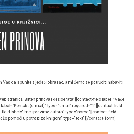
m Vas da ispunite sljedeći obrazac, a mi ćemo se potruditi nabaviti
 stranica: Bilten prinova i desiderata”][contact-field label=”Vaše
label=”Kontakt (e-mail)” type=”email” required=”1″][contact-field
-field label=”Ime i prezime autora” type=”name”][contact-field
može pomoći u potrazi za knjigom” type=”text”][/contact-form]