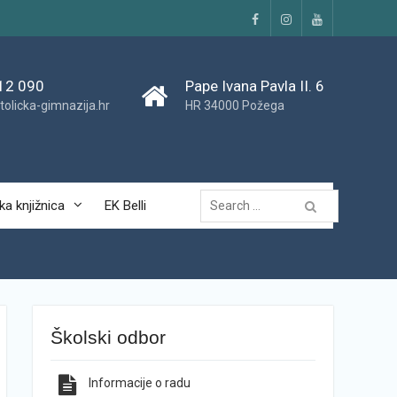
Facebook
Instagram
YouTube
12 090
Pape Ivana Pavla II. 6
tolicka-gimnazija.hr
HR 34000 Požega
Traži...
ka knjižnica
EK Belli
Školski odbor
Informacije o radu