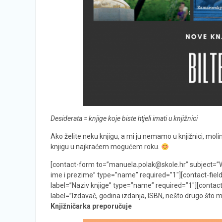
Desiderata = knjige koje biste htjeli imati u knjižnici
Ako želite neku knjigu, a mi ju nemamo u knjižnici, moli
knjigu u najkraćem mogućem roku.
[contact-form to=”manuela.polak@skole.hr” subject=”Web
ime i prezime” type=”name” required=”1″][contact-field 
label=”Naziv knjige” type=”name” required=”1″][contact
label=”Izdavač, godina izdanja, ISBN, nešto drugo što 
Knjižničarka preporučuje