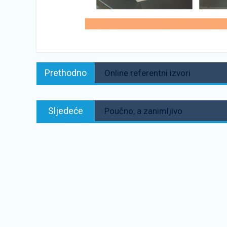
Navigacija
Prethodno:
Prethodno
Online referentni izvori
objava
Sljedeće:
Sljedeće
Poučno, a zanimljivo