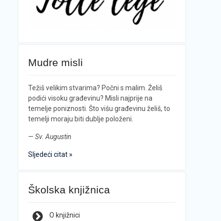
Mudre misli
Težiš velikim stvarima? Počni s malim. Želiš
podići visoku građevinu? Misli najprije na
temelje poniznosti. Što višu građevinu želiš, to
temelji moraju biti dublje položeni.
—
Sv. Augustin
Sljedeći citat »
Školska knjižnica
O knjižnici