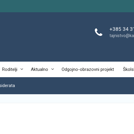
+385 34 3
tajnistvo@ka
Roditelji
Aktualno
Odgojno-obrazovni projekt
Škols
esiderata