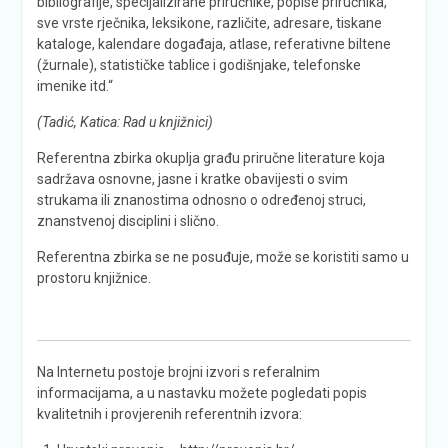
bibliografije, specijalizirane priručnike, popise priručnika,
sve vrste rječnika, leksikone, različite, adresare, tiskane
kataloge, kalendare događaja, atlase, referativne biltene
(žurnale), statističke tablice i godišnjake, telefonske
imenike itd.“
(Tadić, Katica: Rad u knjižnici)
Referentna zbirka okuplja građu priručne literature koja
sadržava osnovne, jasne i kratke obavijesti o svim
strukama ili znanostima odnosno o određenoj struci,
znanstvenoj disciplini i slično.
Referentna zbirka se ne posuđuje, može se koristiti samo u
prostoru knjižnice.
Na Internetu postoje brojni izvori s referalnim
informacijama, a u nastavku možete pogledati popis
kvalitetnih i provjerenih referentnih izvora: