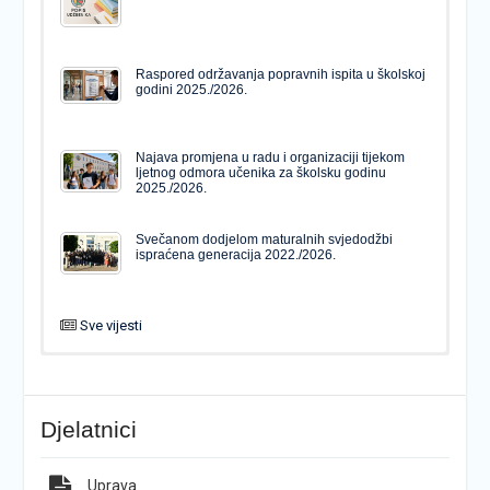
Raspored održavanja popravnih ispita u školskoj
godini 2025./2026.
Najava promjena u radu i organizaciji tijekom
ljetnog odmora učenika za školsku godinu
2025./2026.
Svečanom dodjelom maturalnih svjedodžbi
ispraćena generacija 2022./2026.
Sve vijesti
PODJELA MATURALNIH SVJEDODŽBI
Svečanom dodjelom maturalnih svjedodžbi
ispraćena generacija 2022./2026.
Djelatnici
Popis udžbenika za školsku godinu 2026./2027.
Natječaj za upis u 1. razred Katoličke gimnazije s
pravom javnosti
Uprava