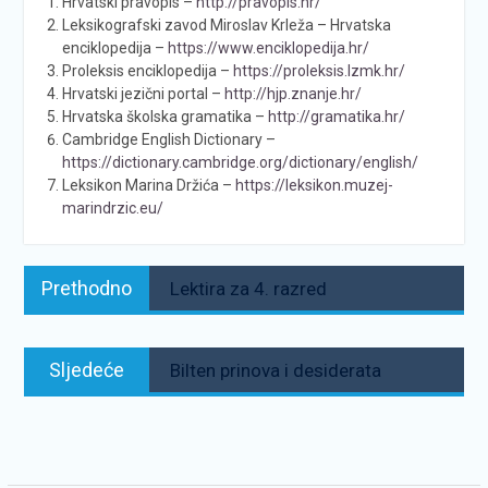
Hrvatski pravopis –
http://pravopis.hr/
Leksikografski zavod Miroslav Krleža – Hrvatska
enciklopedija –
https://www.enciklopedija.hr/
Proleksis enciklopedija –
https://proleksis.lzmk.hr/
Hrvatski jezični portal –
http://hjp.znanje.hr/
Hrvatska školska gramatika –
http://gramatika.hr/
Cambridge English Dictionary –
https://dictionary.cambridge.org/dictionary/english/
Leksikon Marina Držića –
https://leksikon.muzej-
marindrzic.eu/
Navigacija
Prethodno:
Prethodno
Lektira za 4. razred
objava
Sljedeće:
Sljedeće
Bilten prinova i desiderata