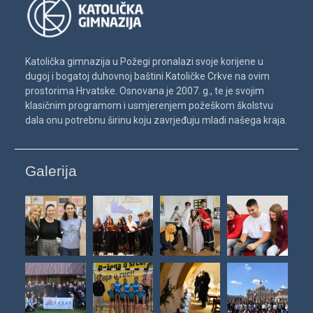
Katolička gimnazija u Požegi pronalazi svoje korijene u
dugoj i bogatoj duhovnoj baštini Katoličke Crkve na ovim
prostorima Hrvatske. Osnovana je 2007. g., te je svojim
klasičnim programom i usmjerenjem požeškom školstvu
dala onu potrebnu širinu koju zavrjeđuju mladi našega kraja.
Galerija