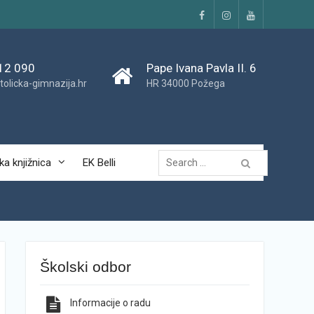
Facebook
Instagram
YouTube
12 090
Pape Ivana Pavla II. 6
tolicka-gimnazija.hr
HR 34000 Požega
Traži...
ka knjižnica
EK Belli
Školski odbor
Informacije o radu