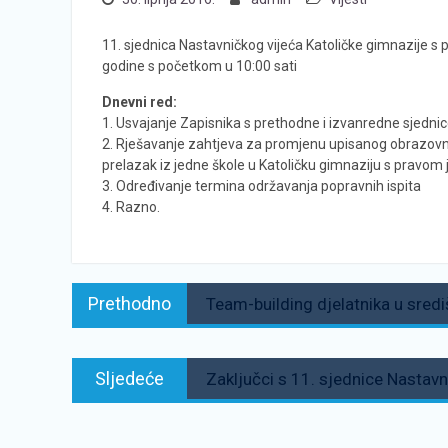
11. sjednica Nastavničkog vijeća Katoličke gimnazije s 
godine s početkom u 10:00 sati
Dnevni red:
1. Usvajanje Zapisnika s prethodne i izvanredne sjedni
2. Rješavanje zahtjeva za promjenu upisanog obrazovn
prelazak iz jedne škole u Katoličku gimnaziju s pravom 
3. Određivanje termina održavanja popravnih ispita
4. Razno.
Navigacija
Prethodno:
Prethodno
Team-building djelatnika u središ
objava
Sljedeće:
Sljedeće
Zaključci s 11. sjednice Nastavn