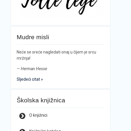
Mudre misli
Neće se sreće nagledati onaj u čijem je srcu
mržnja!
—
Herman Hesse
Sljedeći citat »
Školska knjižnica
O knjižnici