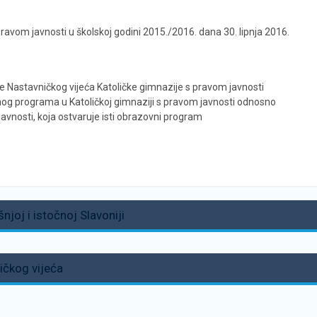
pravom javnosti u školskoj godini 2015./2016. dana 30. lipnja 2016.
ce Nastavničkog vijeća Katoličke gimnazije s pravom javnosti
og programa u Katoličkoj gimnaziji s pravom javnosti odnosno
javnosti, koja ostvaruje isti obrazovni program
njoj i istočnoj Slavoniji
ičkog vijeća