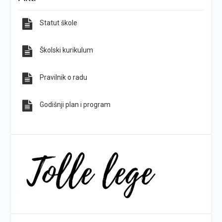
Statut škole
Sve obavijesti
Sve fotografije
Školski kurikulum
Pravilnik o radu
Godišnji plan i program