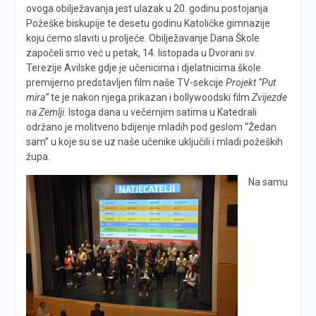
ovoga obilježavanja jest ulazak u 20. godinu postojanja
Požeške biskupije te desetu godinu Katoličke gimnazije
koju ćemo slaviti u proljeće. Obilježavanje Dana Škole
započeli smo već u petak, 14. listopada u Dvorani sv.
Terezije Avilske gdje je učenicima i djelatnicima škole
premijerno predstavljen film naše TV-sekcije
Projekt “Put
mira”
te je nakon njega prikazan i bollywoodski film
Zvijezde
na Zemlji
. Istoga dana u večernjim satima u Katedrali
održano je molitveno bdijenje mladih pod geslom “Žedan
sam” u koje su se uz naše učenike uključili i mladi požeških
župa.
Na samu