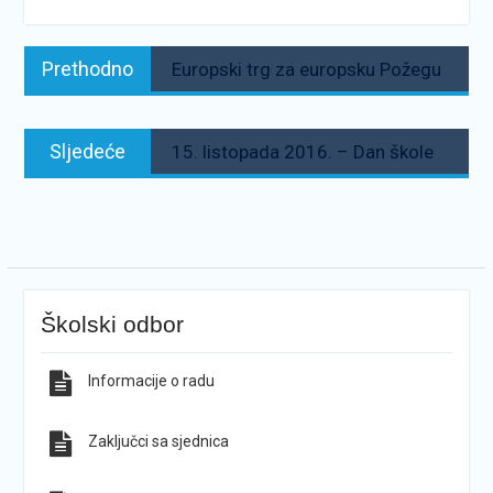
Navigacija
Prethodno:
Prethodno
Europski trg za europsku Požegu
objava
Sljedeće:
Sljedeće
15. listopada 2016. – Dan škole
Školski odbor
Informacije o radu
Zaključci sa sjednica