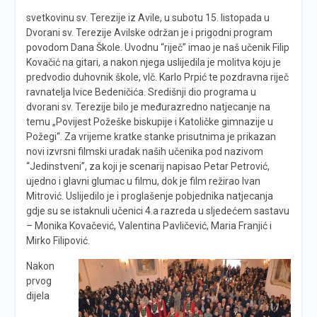
svetkovinu sv. Terezije iz Avile, u subotu 15. listopada u
Dvorani sv. Terezije Avilske održan je i prigodni program
povodom Dana Škole. Uvodnu “riječ” imao je naš učenik Filip
Kovačić na gitari, a nakon njega uslijedila je molitva koju je
predvodio duhovnik škole, vlč. Karlo Prpić te pozdravna riječ
ravnatelja Ivice Bedeničića. Središnji dio programa u
dvorani sv. Terezije bilo je međurazredno natjecanje na
temu „Povijest Požeške biskupije i Katoličke gimnazije u
Požegi“. Za vrijeme kratke stanke prisutnima je prikazan
novi izvrsni filmski uradak naših učenika pod nazivom
“Jedinstveni”, za koji je scenarij napisao Petar Petrović,
ujedno i glavni glumac u filmu, dok je film režirao Ivan
Mitrović. Uslijedilo je i proglašenje pobjednika natjecanja
gdje su se istaknuli učenici 4.a razreda u sljedećem sastavu
– Monika Kovačević, Valentina Pavličević, Maria Franjić i
Mirko Filipović.
Nakon
prvog
dijela