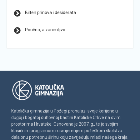
Bilten prinova i desiderata
Poučno, a zanimljivo
Katolička gimnazija u Požegi pronalazi svoje korijene u
dugoj i bogatoj duhovnoj baštini Katoličke Crkve na ovim
prostorima Hrvatske. Osnovana je 2007. g., te je svojim
klasičnim programom i usmjerenjem požeškom školstvu
dala onu potrebnu širinu koju zavrjeđuju mladi našega kraja.