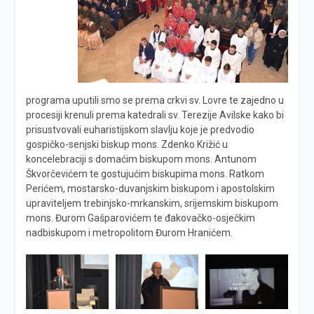
programa uputili smo se prema crkvi sv. Lovre te zajedno u
procesiji krenuli prema katedrali sv. Terezije Avilske kako bi
prisustvovali euharistijskom slavlju koje je predvodio
gospičko-senjski biskup mons. Zdenko Križić u
koncelebraciji s domaćim biskupom mons. Antunom
Škvorčevićem te gostujućim biskupima mons. Ratkom
Perićem, mostarsko-duvanjskim biskupom i apostolskim
upraviteljem trebinjsko-mrkanskim, srijemskim biskupom
mons. Đurom Gašparovićem te đakovačko-osječkim
nadbiskupom i metropolitom Đurom Hranićem.