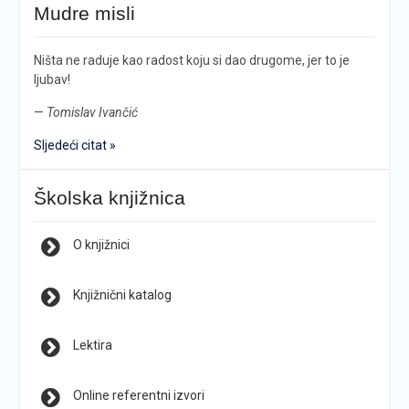
Mudre misli
Ništa ne raduje kao radost koju si dao drugome, jer to je
ljubav!
—
Tomislav Ivančić
Sljedeći citat »
Školska knjižnica
O knjižnici
Knjižnični katalog
Lektira
Online referentni izvori