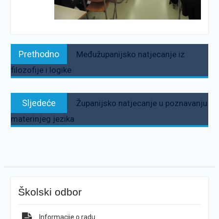
Navigacija
Prethodno:
Prethodno
Međužupanijsko natjecanje iz
objava
filozofije i logike
Sljedeće:
Sljedeće
Županijsko natjecanje u poznavanju
materinjeg jezika
Školski odbor
Informacije o radu