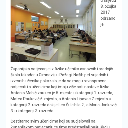
U srijedu
8. ožujka
2017.
održano
je
Županijsko natjecanje iz fizike učenika osnovnih i srednjih
škola također u Gimnaziji u Požegi. Naših pet vrijednih i
izvrsnih učenika pokazalo je da se mogu ravnopravno
natjecati i s učenicima koji imaju više sati nastave fizike.
Antonio Mabić zauzeo je 5. mjesto u kategoriji 1. razreda,
Matea Pauković 6. mjesto, a Antonio Lipovac 7. mjesto u
kategoriji 2. razreda dok je Lea Šulc bila 2., a Mario Janković
3. u kategoriji 3. razreda.
Čestitamo svim učenicima koji su sudjelovali na
Županijskom natjecanju te time predstavljali našu školu.