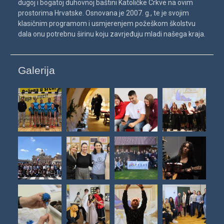
dugoj i bogatoj duhovnoj baštini Katoličke Crkve na ovim
prostorima Hrvatske. Osnovana je 2007. g., te je svojim
klasičnim programom i usmjerenjem požeškom školstvu
dala onu potrebnu širinu koju zavrjeđuju mladi našega kraja.
Galerija