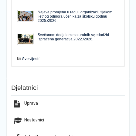
Najava promjena u radu i organizaciji tijekom
ljetnog odmora učenika za školsku godinu
2025./2026.
Svečanom dodjelom maturalnih svjedodžbi
ispraćena generacija 2022./2026.
Sve vijesti
PODJELA MATURALNIH SVJEDODŽBI
Svečanom dodjelom maturalnih svjedodžbi
ispraćena generacija 2022./2026.
Djelatnici
Popis udžbenika za školsku godinu 2026./2027.
Natječaj za upis u 1. razred Katoličke gimnazije s
pravom javnosti
Uprava
Raspored održavanja popravnih ispita u školskoj
Završno predstavljanje projekta “Brojevi u Bibliji”
godini 2025./2026.
Nastavnici