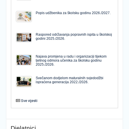
Popis udžbenika za školsku godinu 2026./2027.
Raspored održavanja popravnih ispita u školskoj
godini 2025./2026.
Najava promjena u radu i organizaciji tijekom
ljetnog odmora učenika za školsku godinu
2025./2026.
Svečanom dodjelom maturalnih svjedodžbi
ispraćena generacija 2022./2026.
Sve vijesti
PODJELA MATURALNIH SVJEDODŽBI
Svečanom dodjelom maturalnih svjedodžbi
ispraćena generacija 2022./2026.
Djelatnici