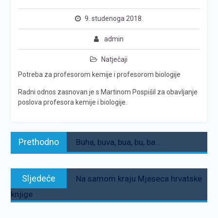
9. studenoga 2018.
admin
Natječaji
Potreba za profesorom kemije i profesorom biologije
Radni odnos zasnovan je s Martinom Pospišil za obavljanje
poslova profesora kemije i biologije.
Navigacija
Prethodno:
Prethodno
Buha, buva, bua, bu, ba…
objava
Sljedeće:
Sljedeće
Na samom kraju Mjeseca hrvatske
knjige