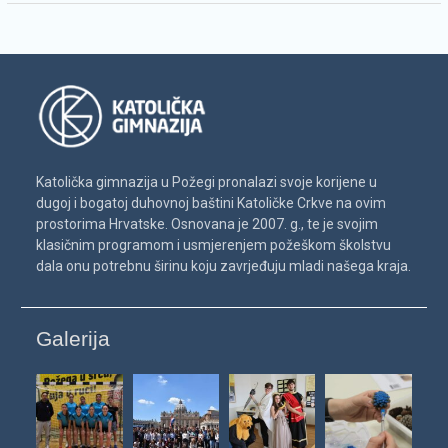
Katolička gimnazija u Požegi pronalazi svoje korijene u
dugoj i bogatoj duhovnoj baštini Katoličke Crkve na ovim
prostorima Hrvatske. Osnovana je 2007. g., te je svojim
klasičnim programom i usmjerenjem požeškom školstvu
dala onu potrebnu širinu koju zavrjeđuju mladi našega kraja.
Galerija