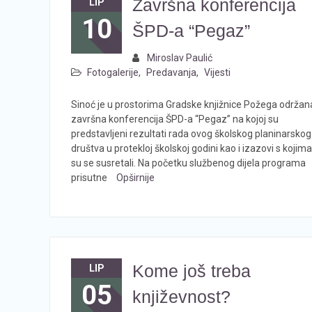
Završna konferencija
LIP
10
ŠPD-a “Pegaz”
Miroslav Paulić
Fotogalerije
,
Predavanja
,
Vijesti
Sinoć je u prostorima Gradske knjižnice Požega održan
završna konferencija ŠPD-a “Pegaz” na kojoj su
predstavljeni rezultati rada ovog školskog planinarskog
društva u protekloj školskoj godini kao i izazovi s kojima
su se susretali. Na početku službenog dijela programa
prisutne
Opširnije
Kome još treba
LIP
05
književnost?