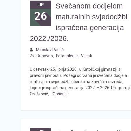
Svečanom dodjelom
LIP
26
maturalnih svjedodžbi
ispraćena generacija
2022./2026.
Miroslav Paulić
Duhovno
,
Fotogalerije
,
Vijesti
U četvrtak, 25. lipnja 2026., u Katoličkoj gimnaziji s
pravom javnosti u Požegi održana je svečana dodjela
maturalnih svjedodžbi učenicima završnih razreda,
kojom je ispraćena generacija 2022. – 2026. Program j
Orešković,
Opširnije