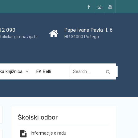
Facebook
Instagram
YouTube
12 090
Pape Ivana Pavla II. 6
tolicka-gimnazija.hr
HR 34000 Požega
Traži...
ka knjižnica
EK Belli
Školski odbor
Informacije o radu