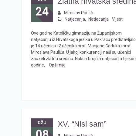
Zlatna hrvatska sredin
24
Miroslav Paulić
Natjecanja
,
Natjecanja
,
Vijesti
Ove godine Katoličku gimnaziju na Županijskom
natjecanju iz Hrvatskoga jezika u Pakracu predstavljalo
je 14 učenica i 2 učenika prof. Marijane Ćorluka i prof.
Miroslava Paulića. U jakoj konkurenciji naši su učenici
zauzeli zlatnu sredinu. Nakon brojnih natjecanja tijeko
godine,
Opširnije
XV. “Nisi sam”
OŽU
08
Miroslav Paulić