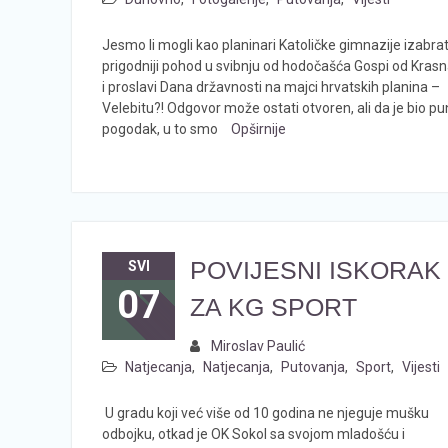
Jesmo li mogli kao planinari Katoličke gimnazije izabrat
prigodniji pohod u svibnju od hodočašća Gospi od Kras
i proslavi Dana državnosti na majci hrvatskih planina –
Velebitu?! Odgovor može ostati otvoren, ali da je bio pu
pogodak, u to smo
Opširnije
POVIJESNI ISKORAK
SVI
07
ZA KG SPORT
Miroslav Paulić
Natjecanja
,
Natjecanja
,
Putovanja
,
Sport
,
Vijesti
U gradu koji već više od 10 godina ne njeguje mušku
odbojku, otkad je OK Sokol sa svojom mladošću i