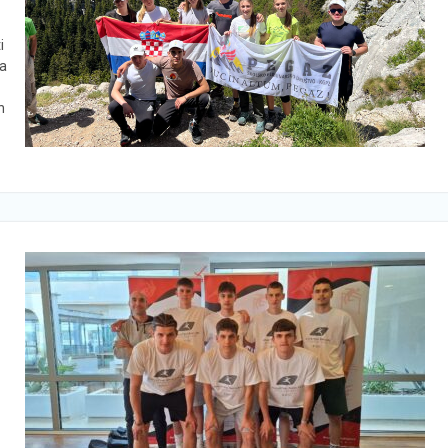
i
na
n