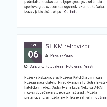
podmlatkom ostao samo lijepo sjećanje, a od timskih
sportova grad sveden na nogomet, rukomet, košarku,
izazov je bio složiti ekipu
Opširnije
SHKM retrovizor
SVI
06
Miroslav Paulić
Duhovno
,
Fotogalerije
,
Putovanja
,
Vijesti
Požeška biskupija, Grad Požega, Katolička gimnazija
Požega, naše obitelji… bili su domaćini 13. Sutra hrvats
katoličke mladeži. Sada i to zna kada. Neko su SHKM
nazvali događajem stoljeća za naš grad… Možda
pretenciozno, a možda i ne. Prilika je zahvaliti
Opširnij