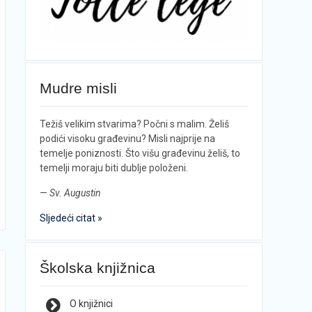
Mudre misli
Težiš velikim stvarima? Počni s malim. Želiš
podići visoku građevinu? Misli najprije na
temelje poniznosti. Što višu građevinu želiš, to
temelji moraju biti dublje položeni.
—
Sv. Augustin
Sljedeći citat »
Školska knjižnica
O knjižnici