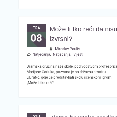
Može li tko reći da nis
TRA
08
izvrsni?
Miroslav Paulić
Natjecanja
,
Natjecanja
,
Vijesti
Dramska družina naše škole, pod vodstvom profesoric
Marijane Ćorluka, pozvana je na državnu smotru
LiDraNo, gdje će predstavljati školu scenskom igrom
„Može li tko reći“!
OŽU