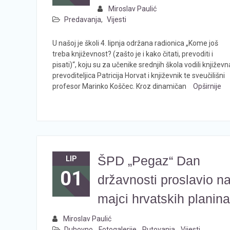
Miroslav Paulić
Predavanja
,
Vijesti
U našoj je školi 4. lipnja održana radionica „Kome još
treba književnost? (zašto je i kako čitati, prevoditi i
pisati)“, koju su za učenike srednjih škola vodili književn
prevoditeljica Patricija Horvat i književnik te sveučilišni
profesor Marinko Koščec. Kroz dinamičan
Opširnije
ŠPD „Pegaz“ Dan
LIP
01
državnosti proslavio n
majci hrvatskih planina
Miroslav Paulić
Duhovno
,
Fotogalerije
,
Putovanja
,
Vijesti