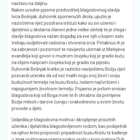
nastavu na daljinu.
Nakon uvodne pjesme predvoditelj blagoslovnog slavlja
Ivica Bošnjak, duhovnik spomenutih škola, uputio je
nazočnima riječ pozdrava ističući kako su svi učenici i
djelatnici u školama članovi jedne velike obitelji te je stoga i
slavlje blagoslova važan događaj za sve njih u kojem zato
trebaju sudjelovati radosna i otvorena srca. Potaknuo ih je
na sabranost i pozornost te navijestio ulomak iz Matejeva
evanđelja koji govori o mudrom čovjeku koji je gradio kuću
na stijeni naspram čovjeka koji je gradio na pijesku.
Duhovnik Bošnjak kratko je razložio naviještenu Božju riječ
pozvavši učenike da od već malih nogu svoj život i svoju
budućnost temelje na Isusu Kristu, našem najčvršćem i
najsigurnijem životnom temelju. Pojasnio je potom smisao
blagoslova koji od Boga mole te ih ohrabrio da primljene
Božje milosti i darove čuvaju i svakodnevno u svom životu
provode u djelo.
Uslijedila je blagoslovna molitva i škropljenje prisutnih
učenika i djelatnika blagoslovljenom vodom, kao podsjetnik
na njihov krsni preporod i pripadnost Isusu Kristu te kađenje
u znak poštovanja prema svakoj osobi u kojoj prebiva Duh