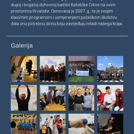
dugoj i bogatoj duhovnoj baštini Katoličke Crkve na ovim
prostorima Hrvatske. Osnovana je 2007. g., te je svojim
klasičnim programom i usmjerenjem požeškom školstvu
dala onu potrebnu širinu koju zavrjeđuju mladi našega kraja.
Galerija