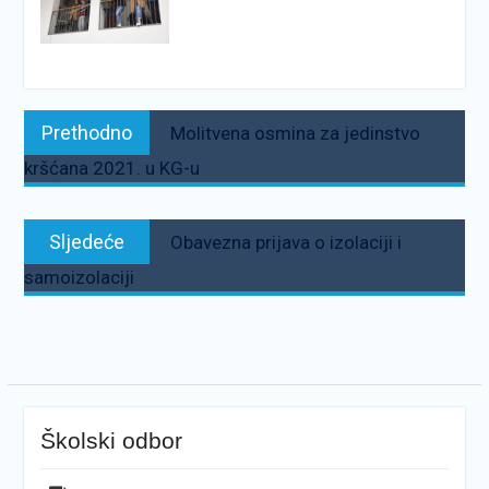
Navigacija
Prethodno:
Prethodno
Molitvena osmina za jedinstvo
objava
kršćana 2021. u KG-u
Sljedeće:
Sljedeće
Obavezna prijava o izolaciji i
samoizolaciji
Školski odbor