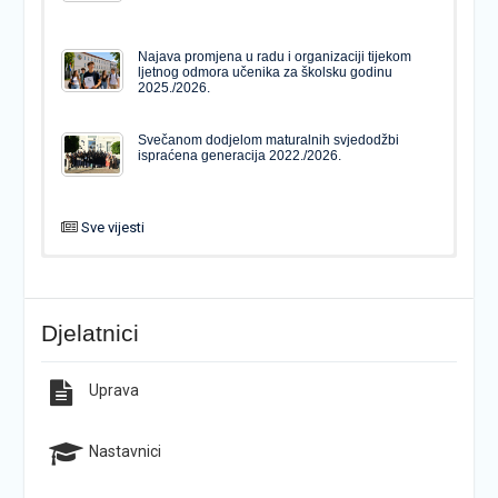
Najava promjena u radu i organizaciji tijekom
ljetnog odmora učenika za školsku godinu
2025./2026.
Svečanom dodjelom maturalnih svjedodžbi
ispraćena generacija 2022./2026.
Sve vijesti
PODJELA MATURALNIH SVJEDODŽBI
Svečanom dodjelom maturalnih svjedodžbi
ispraćena generacija 2022./2026.
Djelatnici
Popis udžbenika za školsku godinu 2026./2027.
Natječaj za upis u 1. razred Katoličke gimnazije s
pravom javnosti
Uprava
Raspored održavanja popravnih ispita u školskoj
Završno predstavljanje projekta “Brojevi u Bibliji”
godini 2025./2026.
Nastavnici