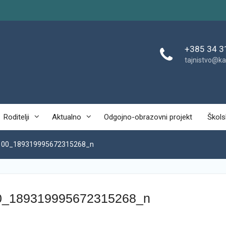
+385 34 3
tajnistvo@ka
Roditelji
Aktualno
Odgojno-obrazovni projekt
Škols
100_189319995672315268_n
0_189319995672315268_n