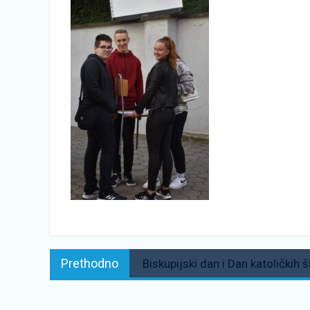
Navigacija
Prethodno:
Prethodno
Biskupijski dan i Dan katoličkih 
objava