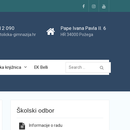
Facebook
Instagram
YouTube
12 090
Pape Ivana Pavla II. 6
tolicka-gimnazija.hr
HR 34000 Požega
Traži...
ka knjižnica
EK Belli
Školski odbor
Informacije o radu