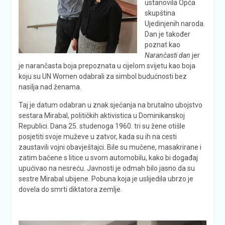
ustanovila Opća
skupština
Ujedinjenih naroda.
Dan je također
poznat kao
Narančasti dan
jer
je narančasta boja prepoznata u cijelom svijetu kao boja
koju su UN Women odabrali za simbol budućnosti bez
nasilja nad ženama.
Taj je datum odabran u znak sjećanja na brutalno ubojstvo
sestara Mirabal, političkih aktivistica u Dominikanskoj
Republici. Dana 25. studenoga 1960. tri su žene otišle
posjetiti svoje muževe u zatvor, kada su ih na cesti
zaustavili vojni obavještajci. Bile su mučene, masakrirane i
zatim bačene s litice u svom automobilu, kako bi događaj
upućivao na nesreću. Javnosti je odmah bilo jasno da su
sestre Mirabal ubijene. Pobuna koja je uslijedila ubrzo je
dovela do smrti diktatora zemlje.