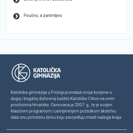
Poučno, a zanimljivo
Katolička gimnazija u Požegi pronalazi svoje korijene u
dugoj i bogatoj duhovnoj baštini Katoličke Crkve na ovim
prostorima Hrvatske. Osnovana je 2007. g., te je svojim
klasičnim programom i usmjerenjem požeškom školstvu
dala onu potrebnu širinu koju zavrjeđuju mladi našega kraja.