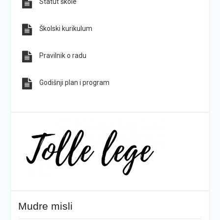
Statut škole
Sve obavijesti
Sve fotografije
Školski kurikulum
Pravilnik o radu
Godišnji plan i program
Mudre misli