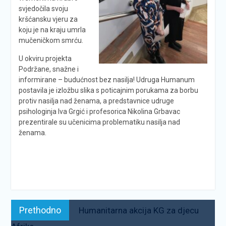
svjedočila svoju
kršćansku vjeru za
koju je na kraju umrla
mučeničkom smrću.
U okviru projekta
Podržane, snažne i
informirane – budućnost bez nasilja! Udruga Humanum
postavila je izložbu slika s poticajnim porukama za borbu
protiv nasilja nad ženama, a predstavnice udruge
psihologinja Iva Grgić i profesorica Nikolina Grbavac
prezentirale su učenicima problematiku nasilja nad
ženama.
Navigacija
Prethodno:
Prethodno
Humanitarna akcija KG za djecu
objava