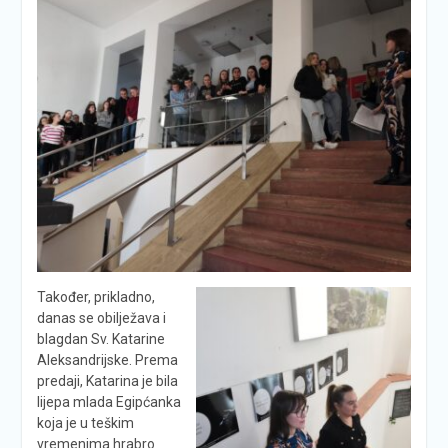
Također, prikladno,
danas se obilježava i
blagdan Sv. Katarine
Aleksandrijske. Prema
predaji, Katarina je bila
lijepa mlada Egipćanka
koja je u teškim
vremenima hrabro