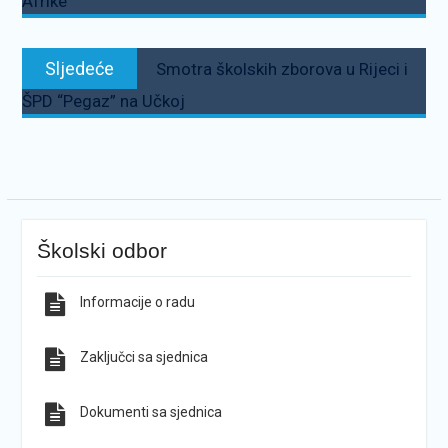
Afrike
Sljedeće:
Sljedeće
Smotra školskih zborova u Rijeci i
ŠPD “Pegaz” na Učkoj
Školski odbor
Informacije o radu
Zaključci sa sjednica
Dokumenti sa sjednica