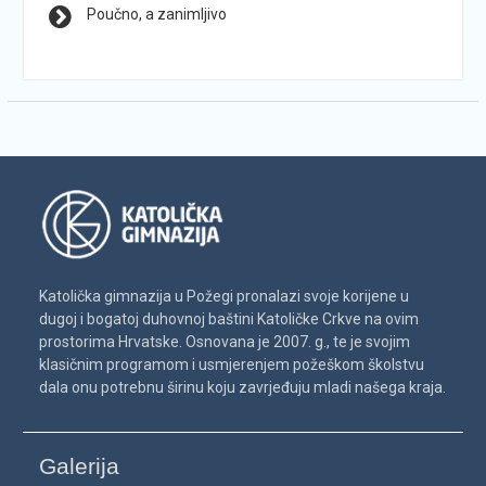
Poučno, a zanimljivo
Katolička gimnazija u Požegi pronalazi svoje korijene u
dugoj i bogatoj duhovnoj baštini Katoličke Crkve na ovim
prostorima Hrvatske. Osnovana je 2007. g., te je svojim
klasičnim programom i usmjerenjem požeškom školstvu
dala onu potrebnu širinu koju zavrjeđuju mladi našega kraja.
Galerija