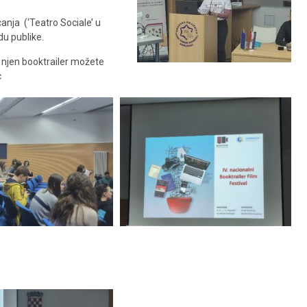
nja (‘Teatro Sociale’ u
du publike.
 njen booktrailer možete
c