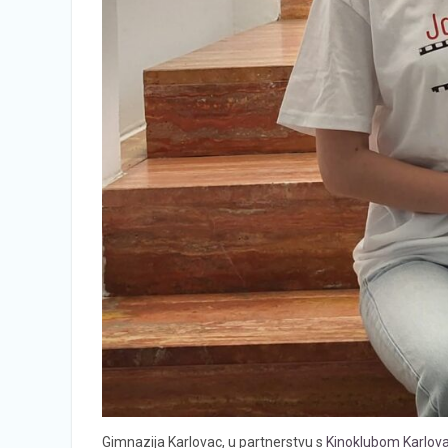
Gimnazija Karlovac, u partnerstvu s
Kinoklubom Karlov