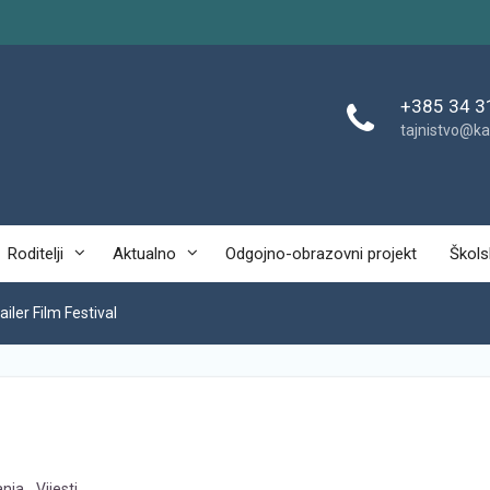
+385 34 3
tajnistvo@ka
Roditelji
Aktualno
Odgojno-obrazovni projekt
Škols
iler Film Festival
anja
,
Vijesti