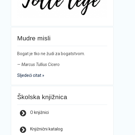
Mudre misli
Bogat je tko ne žudi za bogatstvom.
—
Marcus Tullius Cicero
Sljedeći citat »
Školska knjižnica
O knjižnici
Knjižnični katalog