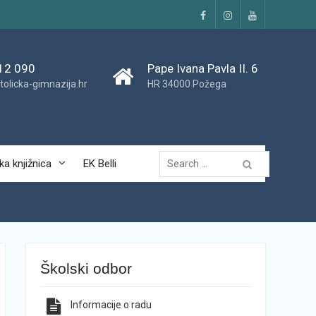
Facebook
Instagram
YouTube
12 090
Pape Ivana Pavla II. 6
tolicka-gimnazija.hr
HR 34000 Požega
Traži...
ka knjižnica
EK Belli
Školski odbor
Informacije o radu