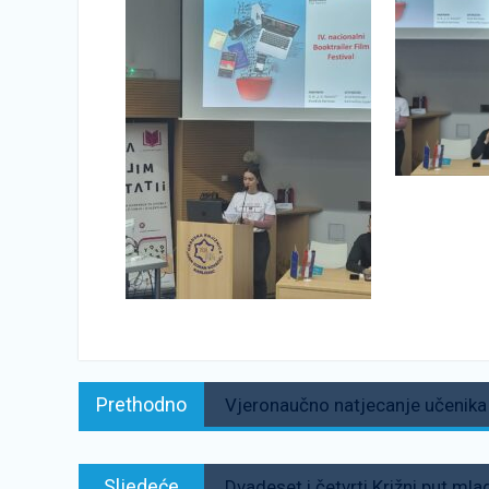
Navigacija
Prethodno:
Prethodno
Vjeronaučno natjecanje učenika 
objava
Sljedeće:
Sljedeće
Dvadeset i četvrti Križni put mla