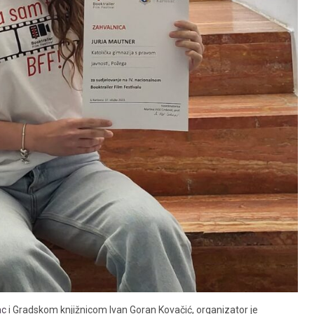
ac
i Gradskom knjižnicom Ivan Goran Kovačić, organizator je