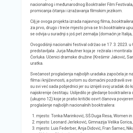
nacionalnog i međunarodnog Booktrailer Film Festivala
promicanja čitanja i izražavanja filmskim jezikom.
Cilj je ovoga projekta izrada najavnog filma,
booktrailera
za prvo, drugo i treće mjesto prva se tri
booktrialera
upuć
se odvija u suradnji s još pet zemalja (domaćin je Italij
Ovogodišnji nacionalni festival održao se 17. 3. 2023. u G
predstavljala Jurja Mautner koja je režirala i montira
Ćorluka. Učenici dramske družine (Krešimir Jaković, Sara 
uratka.
Svečanost proglašenja najboljih uradaka započela je n
filma i književnosti, a potom su domaćini pozdravili sve
su svi već sada pobjednici jer su iznijeli svoj uradak do 
najiskrenije čestitaju. Uslijedilo je gledanje booktrailera
(ukupno 12) koje je pratio kritički osvrt članova povjere
proglašenje najboljih nacionalnih booktrailera:
mjesto: Tonka Marinković, SŠ Duga Resa, Women in
mjesto: Leonard Jerleković, Gimnazija Velika Gorica,
mjesto: Luis Federber, Anja Didović, Fran Šamec, Ni