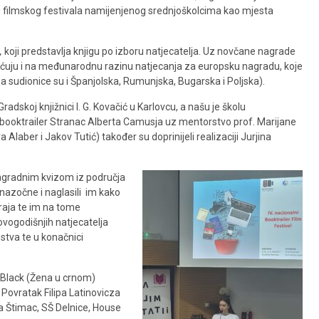
, filmskog festivala namijenjenog srednjoškolcima kao mjesta
,
koji predstavlja knjigu po izboru natjecatelja. Uz novčane nagrade
uju i na međunarodnu razinu natjecanja za europsku nagradu, koje
a, a sudionice su i Španjolska, Rumunjska, Bugarska i Poljska).
radskoj knjižnici I. G. Kovačić u Karlovcu, a našu je školu
la booktrailer Stranac Alberta Camusja uz mentorstvo prof. Marijane
Alaber i Jakov Tutić) također su doprinijeli realizaciji Jurjina
agradnim kvizom iz područja
 nazočne i naglasili im kako
kraja te im na tome
 ovogodišnjih natjecatelja
nstva te u konačnici
 Black (Žena u crnom)
 Povratak Filipa Latinovicza
ka Štimac, SŠ Delnice, House