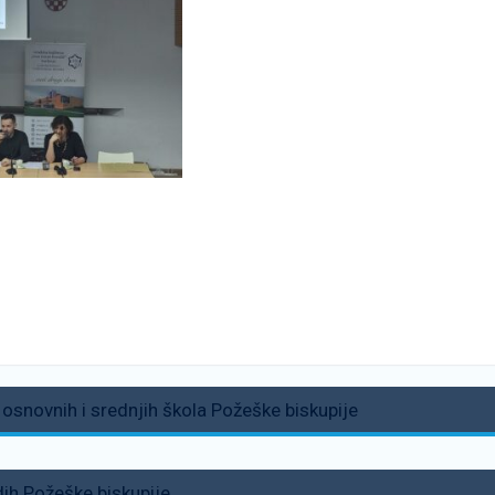
osnovnih i srednjih škola Požeške biskupije
dih Požeške biskupije