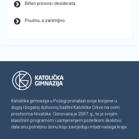
Bilten prinova i desiderata
Poučno, a zanimljivo
Katolička gimnazija u Požegi pronalazi svoje korijene u
dugoj i bogatoj duhovnoj baštini Katoličke Crkve na ovim
prostorima Hrvatske. Osnovana je 2007. g., te je svojim
klasičnim programom i usmjerenjem požeškom školstvu
dala onu potrebnu širinu koju zavrjeđuju mladi našega kraja.