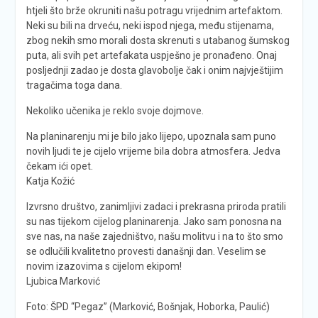
htjeli što brže okruniti našu potragu vrijednim artefaktom.
Neki su bili na drveću, neki ispod njega, među stijenama,
zbog nekih smo morali dosta skrenuti s utabanog šumskog
puta, ali svih pet artefakata uspješno je pronađeno. Onaj
posljednji zadao je dosta glavobolje čak i onim najvještijim
tragačima toga dana.
Nekoliko učenika je reklo svoje dojmove.
Na planinarenju mi je bilo jako lijepo, upoznala sam puno
novih ljudi te je cijelo vrijeme bila dobra atmosfera. Jedva
čekam ići opet.
Katja Kožić
Izvrsno društvo, zanimljivi zadaci i prekrasna priroda pratili
su nas tijekom cijelog planinarenja. Jako sam ponosna na
sve nas, na naše zajedništvo, našu molitvu i na to što smo
se odlučili kvalitetno provesti današnji dan. Veselim se
novim izazovima s cijelom ekipom!
Ljubica Marković
Foto: ŠPD “Pegaz” (Marković, Bošnjak, Hoborka, Paulić)