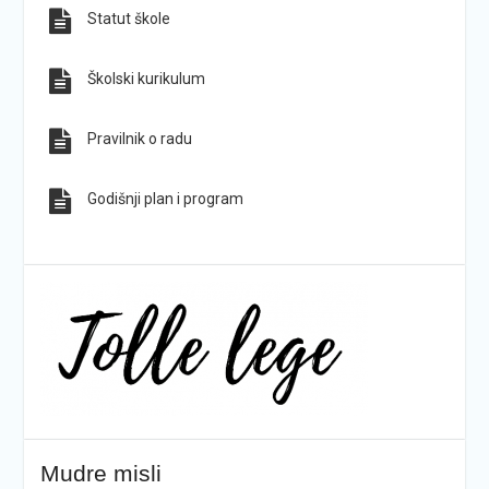
Statut škole
Sve obavijesti
Sve fotografije
Školski kurikulum
Pravilnik o radu
Godišnji plan i program
Mudre misli