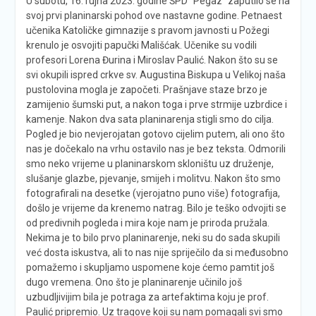
U subotu, 16. rujna 2023. godine ŠPD “Pegaz” zaputilo se na
svoj prvi planinarski pohod ove nastavne godine. Petnaest
učenika Katoličke gimnazije s pravom javnosti u Požegi
krenulo je osvojiti papučki Mališćak. Učenike su vodili
profesori Lorena Đurina i Miroslav Paulić. Nakon što su se
svi okupili ispred crkve sv. Augustina Biskupa u Velikoj naša
pustolovina mogla je započeti. Prašnjave staze brzo je
zamijenio šumski put, a nakon toga i prve strmije uzbrdice i
kamenje. Nakon dva sata planinarenja stigli smo do cilja.
Pogled je bio nevjerojatan gotovo cijelim putem, ali ono što
nas je dočekalo na vrhu ostavilo nas je bez teksta. Odmorili
smo neko vrijeme u planinarskom skloništu uz druženje,
slušanje glazbe, pjevanje, smijeh i molitvu. Nakon što smo
fotografirali na desetke (vjerojatno puno više) fotografija,
došlo je vrijeme da krenemo natrag. Bilo je teško odvojiti se
od predivnih pogleda i mira koje nam je priroda pružala.
Nekima je to bilo prvo planinarenje, neki su do sada skupili
već dosta iskustva, ali to nas nije spriječilo da si međusobno
pomažemo i skupljamo uspomene koje ćemo pamtit još
dugo vremena. Ono što je planinarenje učinilo još
uzbudljivijim bila je potraga za artefaktima koju je prof.
Paulić pripremio. Uz tragove koji su nam pomagali svi smo