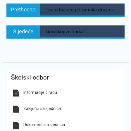
Navigacija
Prethodno:
Prethodno
Team building dramske družine
objava
Sljedeće:
Sljedeće
Nova knjižničarka!
Školski odbor
Informacije o radu
Zaključci sa sjednica
Dokumenti sa sjednica