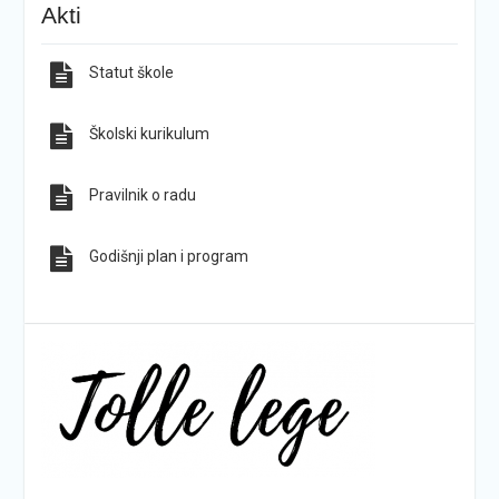
Akti
hrvatskih planina
Statut škole
Sve obavijesti
Sve fotografije
Školski kurikulum
Pravilnik o radu
Godišnji plan i program