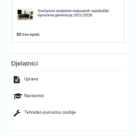
Svečanom dodjelom maturalnih svjedodžbi
ispraćena generacija 2022./2026.
Sve vijesti
PODJELA MATURALNIH SVJEDODŽBI
Svečanom dodjelom maturalnih svjedodžbi
ispraćena generacija 2022./2026.
Djelatnici
Popis udžbenika za školsku godinu 2026./2027.
Natječaj za upis u 1. razred Katoličke gimnazije s
pravom javnosti
Uprava
Raspored održavanja popravnih ispita u školskoj
Završno predstavljanje projekta “Brojevi u Bibliji”
godini 2025./2026.
Nastavnici
Tehničko-pomoćno osoblje
Najava promjena u radu i organizaciji tijekom
Završna konferencija ŠPD-a “Pegaz”
ljetnog odmora učenika za školsku godinu
2025./2026.
KG-ovci opet na tronu
ŠPD „Pegaz“ Dan državnosti proslavio na majci