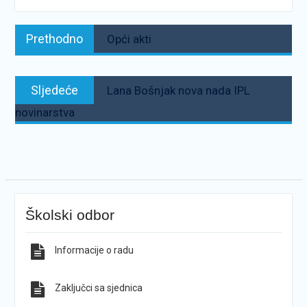
Navigacija
Prethodno:
Prethodno
Opći akti
objava
Sljedeće:
Sljedeće
Lana Bošnjak nova nada IPL
novinarstva
Školski odbor
Informacije o radu
Zaključci sa sjednica