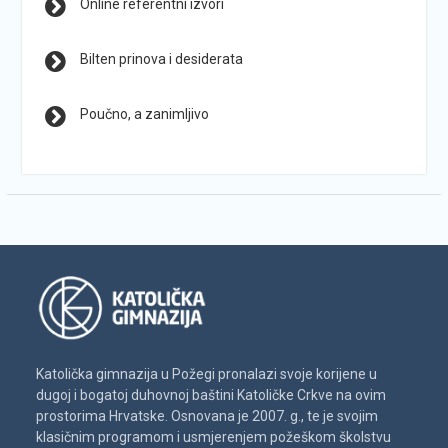
Online referentni izvori
Bilten prinova i desiderata
Poučno, a zanimljivo
Katolička gimnazija u Požegi pronalazi svoje korijene u
dugoj i bogatoj duhovnoj baštini Katoličke Crkve na ovim
prostorima Hrvatske. Osnovana je 2007. g., te je svojim
klasičnim programom i usmjerenjem požeškom školstvu