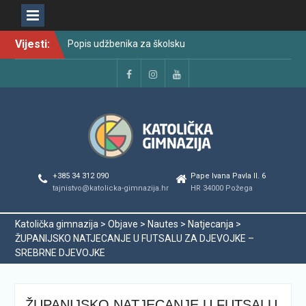
Skip
Vijesti:
Raspored održavanja
to
popravnih ispita u školskoj
content
godini 2025./2026.
Najava promjena u radu i
Facebook
Instagram
YouTube
organizaciji tijekom ljetnog
odmora učenika za školsku
godinu 2025./2026.
Svečanom dodjelom
maturalnih svjedodžbi
ispraćena generacija
+385 34 312 090
Pape Ivana Pavla II. 6
2022./2026.
tajnistvo@katolicka-gimnazija.hr
HR 34000 Požega
Odmor od škole, ali ne i od
vrlina
Katolička gimnazija
>
Objave
>
Nautes
>
Natjecanja
>
PODJELA MATURALNIH
ŽUPANIJSKO NATJECANJE U FUTSALU ZA DJEVOJKE –
SVJEDODŽBI
SREBRNE DJEVOJKE
Popis udžbenika za školsku
godinu 2026./2027.
ŽUPANIJSKO NATJECANJE U FUTSALU