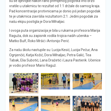
su se djevojke nakon rano primljenog pogotka vrlo brzo
vratile u utakmicu te rezultat od 1:1 držale do samog kraja.
Pad koncentracije protivnicama je donio još jedan pogodak
te je utakmica završila rezultatom 2:1. Jedini pogodak za
našu ekipu postigla je Dora Mihaljac.
I ovoga puta organizacija je bila u rukama profesora Marija
Raguža, dok su zapisnik vodila trojica naših učenika –
Matko Bulf, Roko Mršić i Antonijo Perić.
Za našu školu nastupile su: Lucija Kesić, Lucija Pečur, Ana
Ognjenčić, Katja Kožić, Dora Mihaljac, Petra Galić, Tea
Tabak, Elia Subotić, Lana Dražetić i Laura Pastierik. Učenice
je vodio profesor Mario Raguž.