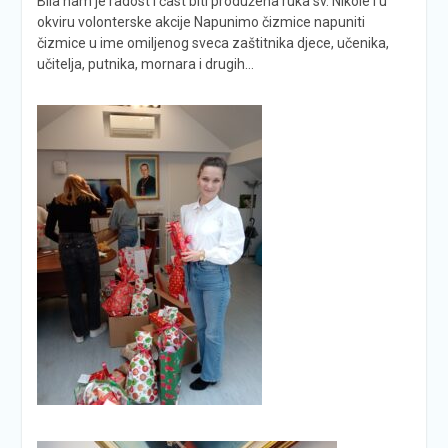
Bila nam je radost i čast biti produžena ruka sv. Nikole i u
okviru volonterske akcije Napunimo čizmice napuniti
čizmice u ime omiljenog sveca zaštitnika djece, učenika,
učitelja, putnika, mornara i drugih…