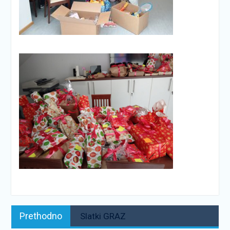
Navigacija
Prethodno:
Prethodno
Slatki GRAZ
objava