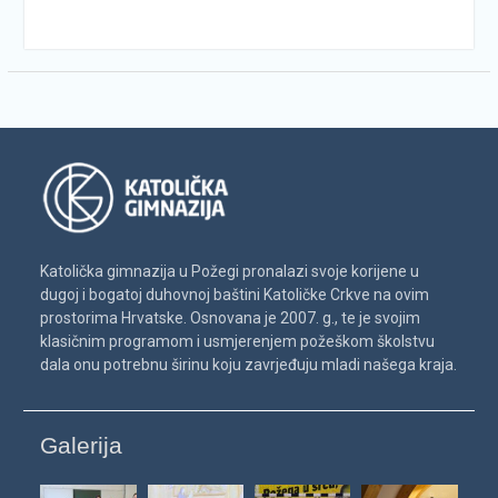
Katolička gimnazija u Požegi pronalazi svoje korijene u
dugoj i bogatoj duhovnoj baštini Katoličke Crkve na ovim
prostorima Hrvatske. Osnovana je 2007. g., te je svojim
klasičnim programom i usmjerenjem požeškom školstvu
dala onu potrebnu širinu koju zavrjeđuju mladi našega kraja.
Galerija