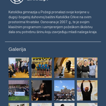
Katolička gimnazija u Požegi pronalazi svoje korijene u
dugoj i bogatoj duhovnoj baštini Katoličke Crkve na ovim
prostorima Hrvatske. Osnovana je 2007. g., te je svojim
klasičnim programom i usmjerenjem požeškom školstvu
dala onu potrebnu širinu koju zavrjeđuju mladi našega kraja.
Galerija