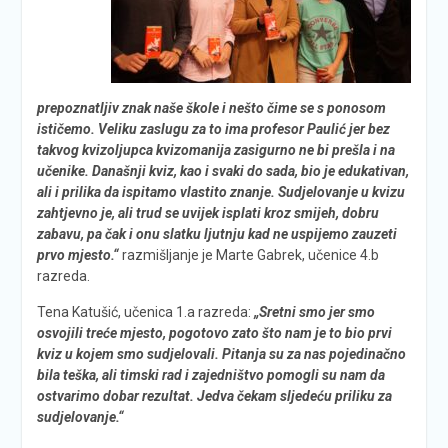
prepoznatljiv znak naše škole i nešto čime se s ponosom
ističemo. Veliku zaslugu za to ima profesor Paulić jer bez
takvog kvizoljupca kvizomanija zasigurno ne bi prešla i na
učenike. Današnji kviz, kao i svaki do sada, bio je edukativan,
ali i prilika da ispitamo vlastito znanje. Sudjelovanje u kvizu
zahtjevno je, ali trud se uvijek isplati kroz smijeh, dobru
zabavu, pa čak i onu slatku ljutnju kad ne uspijemo zauzeti
prvo mjesto.“
razmišljanje je Marte Gabrek, učenice 4.b
razreda.
Tena Katušić, učenica 1.a razreda:
„Sretni smo jer smo
osvojili treće mjesto, pogotovo zato što nam je to bio prvi
kviz u kojem smo sudjelovali. Pitanja su za nas pojedinačno
bila teška, ali timski rad i zajedništvo pomogli su nam da
ostvarimo dobar rezultat. Jedva čekam sljedeću priliku za
sudjelovanje.“