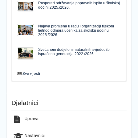
Raspored održavanja popravnih ispita u školskoj
godini 2025./2026.
Najava promjena u radu i organizaciji tijekom
ljetnog odmora učenika za školsku godinu
2025./2026.
Svečanom dodjelom maturalnih svjedodžbi
ispraćena generacija 2022./2026.
Sve vijesti
PODJELA MATURALNIH SVJEDODŽBI
Svečanom dodjelom maturalnih svjedodžbi
ispraćena generacija 2022./2026.
Djelatnici
Popis udžbenika za školsku godinu 2026./2027.
Natječaj za upis u 1. razred Katoličke gimnazije s
pravom javnosti
Uprava
Raspored održavanja popravnih ispita u školskoj
Završno predstavljanje projekta “Brojevi u Bibliji”
godini 2025./2026.
Nastavnici