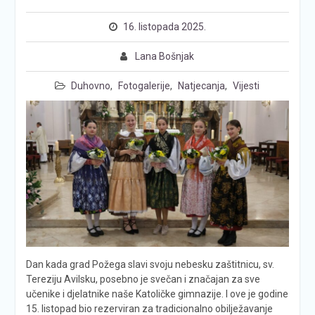
16. listopada 2025.
Lana Bošnjak
Duhovno
,
Fotogalerije
,
Natjecanja
,
Vijesti
Dan kada grad Požega slavi svoju nebesku zaštitnicu, sv.
Tereziju Avilsku, posebno je svečan i značajan za sve
učenike i djelatnike naše Katoličke gimnazije. I ove je godine
15. listopad bio rezerviran za tradicionalno obilježavanje