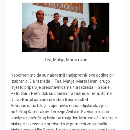
Tea, Matija, Marta i Ivan
Napomenimo da su najsretniji i najspretniji ove godine bili
izabranici 3.a razreda – Tea, Matija, Marta i Ivan, drugo
mjesto pripalo je predstavnicama 4.a razreda – Gabrieli,
Petri, Sari i Petri, dok su učenici 1.a razreda Tena, Borna,
Dora i Bartol ostvarili izvrstan treći rezultat.
Vrhunac dana bilo je zajedničko euharistijsko slavlje u
požeškoj Katedrali sv. Terezije Avilske. Svečano misno
slavlje uz požeškog biskupa msgr. Ivu Martinovića te druge
biskupe i svećenike predvodio je pomoćni zagrebački
biskup msgr. Mijo Gorski. Na kraju misnoga slavlja naša se