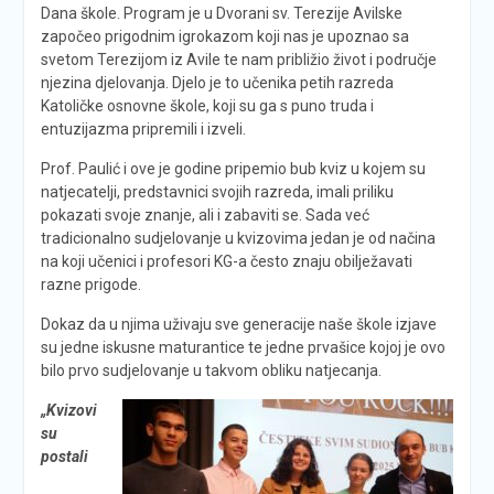
Dana škole. Program je u Dvorani sv. Terezije Avilske
započeo prigodnim igrokazom koji nas je upoznao sa
svetom Terezijom iz Avile te nam približio život i područje
njezina djelovanja. Djelo je to učenika petih razreda
Katoličke osnovne škole, koji su ga s puno truda i
entuzijazma pripremili i izveli.
Prof. Paulić i ove je godine pripemio bub kviz u kojem su
natjecatelji, predstavnici svojih razreda, imali priliku
pokazati svoje znanje, ali i zabaviti se. Sada već
tradicionalno sudjelovanje u kvizovima jedan je od načina
na koji učenici i profesori KG-a često znaju obilježavati
razne prigode.
Dokaz da u njima uživaju sve generacije naše škole izjave
su jedne iskusne maturantice te jedne prvašice kojoj je ovo
bilo prvo sudjelovanje u takvom obliku natjecanja.
„Kvizovi
su
postali