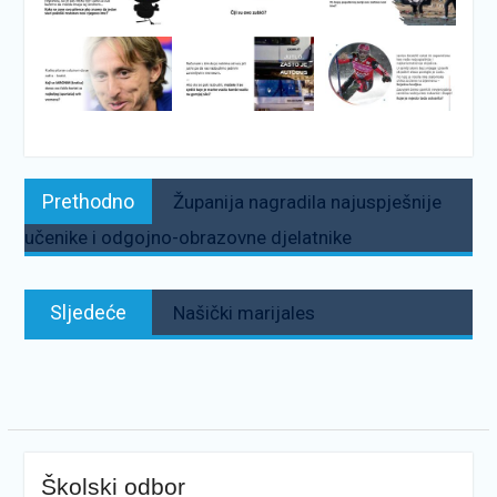
Navigacija
Prethodno:
Prethodno
Županija nagradila najuspješnije
objava
učenike i odgojno-obrazovne djelatnike
Sljedeće:
Sljedeće
Našički marijales
Školski odbor