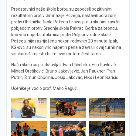
Predstavnici naše škole borbu su započeli pozitivnim
rezultatom protiv Gimnazije Požega, nastavili porazom
protiv Obrtničke škole Požega te svoj put u skupini završili
pobjedom protiv Srednje škole Pakrac. Borba za broncu,
kao vrlo napeta utakmica protiv Poljoprivredne škole
Požega, nije razriješena nakon redovnih 20 minuta. Ipak,
KG-ovci su nakon vrlo napetih penala završili ovaj turnir na
visokom 4. mjestu te im ovim putem čestitamo.
Našu školu su predstavljali: Ivan Uščebrka, Filip Pavlović,
Mihael Orešković, Bruno Jakovljević, Jan Paukner, Fran
Putrić, Šimun Obućina, Josip Jakovac, Niko i Leon Barišić.
Učenike je vodio prof. Mario Raguž.