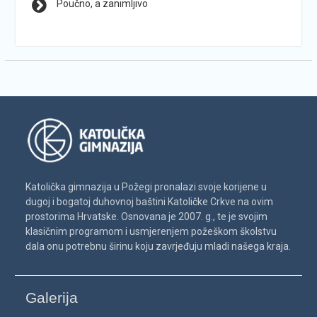
Poučno, a zanimljivo
Katolička gimnazija u Požegi pronalazi svoje korijene u
dugoj i bogatoj duhovnoj baštini Katoličke Crkve na ovim
prostorima Hrvatske. Osnovana je 2007. g., te je svojim
klasičnim programom i usmjerenjem požeškom školstvu
dala onu potrebnu širinu koju zavrjeđuju mladi našega kraja.
Galerija