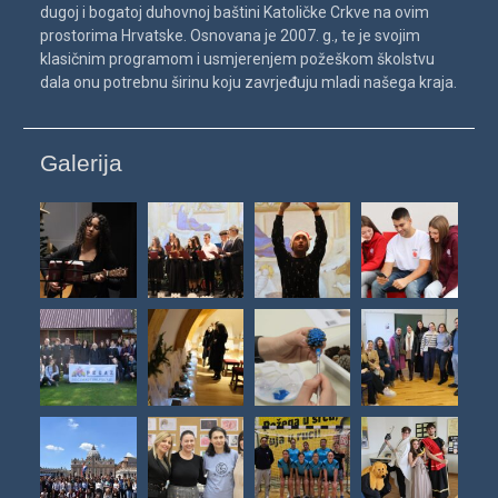
dugoj i bogatoj duhovnoj baštini Katoličke Crkve na ovim
prostorima Hrvatske. Osnovana je 2007. g., te je svojim
klasičnim programom i usmjerenjem požeškom školstvu
dala onu potrebnu širinu koju zavrjeđuju mladi našega kraja.
Galerija