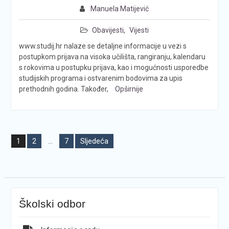
Manuela Matijević
Obavijesti
,
Vijesti
www.studij.hr nalaze se detaljne informacije u vezi s
postupkom prijava na visoka učilišta, rangiranju, kalendaru
s rokovima u postupku prijava, kao i mogućnosti usporedbe
studijskih programa i ostvarenim bodovima za upis
prethodnih godina. Također,
Opširnije
Brojevi
2
7
Sljedeća
1
…
stranica
objava
Školski odbor