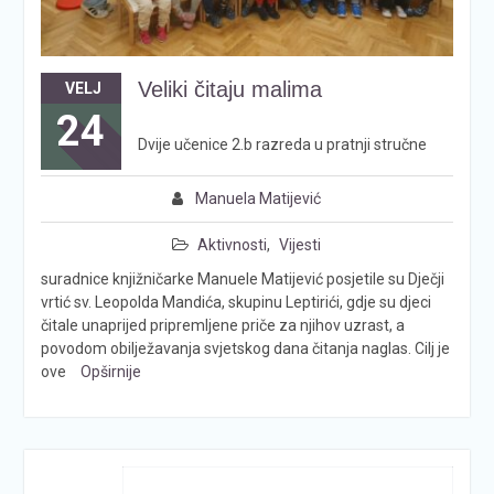
Veliki čitaju malima
VELJ
24
Dvije učenice 2.b razreda u pratnji stručne
Manuela Matijević
Aktivnosti
,
Vijesti
suradnice knjižničarke Manuele Matijević posjetile su Dječji
vrtić sv. Leopolda Mandića, skupinu Leptirići, gdje su djeci
čitale unaprijed pripremljene priče za njihov uzrast, a
povodom obilježavanja svjetskog dana čitanja naglas. Cilj je
ove
Opširnije