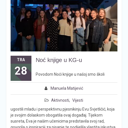
Noć knjige u KG-u
TRA
28
Povodom Noći knjige u našoj smo školi
Manuela Matijević
Aktivnosti
,
Vijesti
ugostili mladu i perspektivnu pjesnikinju Evu Svjetličić, koja
je svojim dolaskom obogatila ovaj događaj. Tijekom
susreta, Eva je našim učenicima predstavila svoj rad,
govorila o inspiraciji za pisanje te podijelila vlastita iskustva