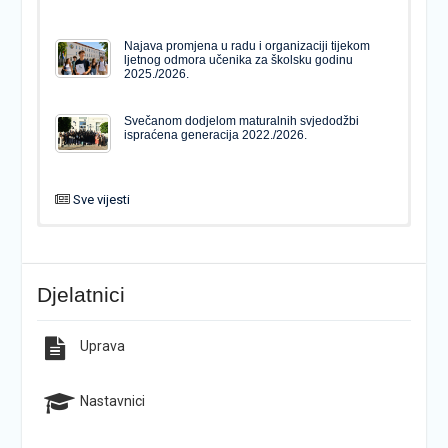
Najava promjena u radu i organizaciji tijekom
ljetnog odmora učenika za školsku godinu
2025./2026.
Svečanom dodjelom maturalnih svjedodžbi
ispraćena generacija 2022./2026.
Sve vijesti
PODJELA MATURALNIH SVJEDODŽBI
Svečanom dodjelom maturalnih svjedodžbi
ispraćena generacija 2022./2026.
Djelatnici
Popis udžbenika za školsku godinu 2026./2027.
Natječaj za upis u 1. razred Katoličke gimnazije s
pravom javnosti
Uprava
Raspored održavanja popravnih ispita u školskoj
Završno predstavljanje projekta “Brojevi u Bibliji”
godini 2025./2026.
Nastavnici