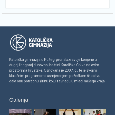
Katolička gimnazija u Požegi pronalazi svoje korijene u
dugoj i bogatoj duhovnoj baštini Katoličke Crkve na ovim
prostorima Hrvatske. Osnovana je 2007. g., te je svojim
klasičnim programom i usmjerenjem požeškom školstvu
dala onu potrebnu širinu koju zavrjeđuju mladi našega kraja.
Galerija