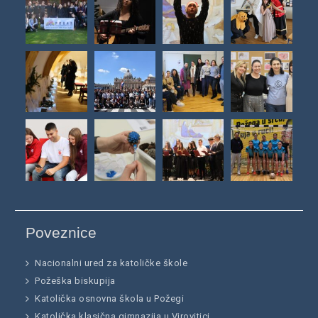
Poveznice
Nacionalni ured za katoličke škole
Požeška biskupija
Katolička osnovna škola u Požegi
Katolička klasična gimnazija u Virovitici