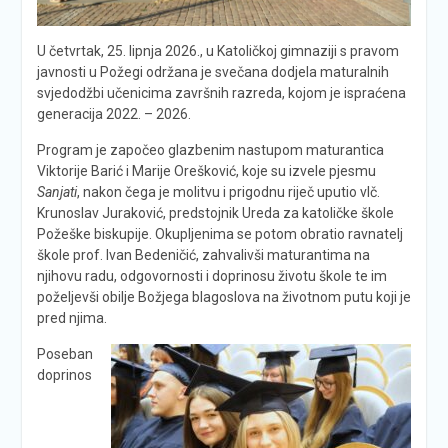
U četvrtak, 25. lipnja 2026., u Katoličkoj gimnaziji s pravom
javnosti u Požegi održana je svečana dodjela maturalnih
svjedodžbi učenicima završnih razreda, kojom je ispraćena
generacija 2022. – 2026.
Program je započeo glazbenim nastupom maturantica
Viktorije Barić i Marije Orešković, koje su izvele pjesmu
Sanjati
, nakon čega je molitvu i prigodnu riječ uputio vlč.
Krunoslav Juraković, predstojnik Ureda za katoličke škole
Požeške biskupije. Okupljenima se potom obratio ravnatelj
škole prof. Ivan Bedeničić, zahvalivši maturantima na
njihovu radu, odgovornosti i doprinosu životu škole te im
poželjevši obilje Božjega blagoslova na životnom putu koji je
pred njima.
Poseban
doprinos