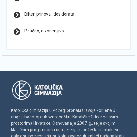
Bilten prinova i desiderata
Poučno, a zanimljivo
Katolička gimnazija u Požegi pronalazi svoje korijene u
dugoj i bogatoj duhovnoj baštini Katoličke Crkve na ovim
prostorima Hrvatske. Osnovana je 2007. g., te je svojim
klasičnim programom i usmjerenjem požeškom školstvu
dala onu potrebnu širinu koju zavrjeđuju mladi našega kraja.