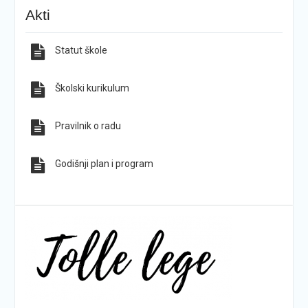
KG-ovci opet na tronu
ŠPD „Pegaz“ Dan državnosti proslavio na majci
Akti
hrvatskih planina
Statut škole
Sve obavijesti
Sve fotografije
Školski kurikulum
Pravilnik o radu
Godišnji plan i program