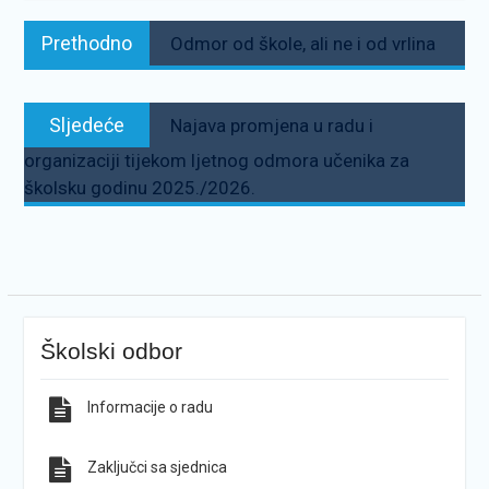
Navigacija
Prethodno:
Prethodno
Odmor od škole, ali ne i od vrlina
objava
Sljedeće:
Sljedeće
Najava promjena u radu i
organizaciji tijekom ljetnog odmora učenika za
školsku godinu 2025./2026.
Školski odbor
Informacije o radu
Zaključci sa sjednica