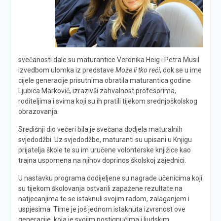
svečanosti dale su maturantice Veronika Heig i Petra Musil
izvedbom ulomka iz predstave
Može li tko reći
, dok se u ime
cijele generacije prisutnima obratila maturantica godine
Ljubica Marković, izrazivši zahvalnost profesorima,
roditeljima i svima koji su ih pratili tijekom srednjoškolskog
obrazovanja.
Središnji dio večeri bila je svečana dodjela maturalnih
svjedodžbi. Uz svjedodžbe, maturanti su upisani u Knjigu
prijatelja škole te su im uručene volonterske knjižice kao
trajna uspomena na njihov doprinos školskoj zajednici.
U nastavku programa dodijeljene su nagrade učenicima koji
su tijekom školovanja ostvarili zapažene rezultate na
natjecanjima te se istaknuli svojim radom, zalaganjem i
uspjesima. Time je još jednom istaknuta izvrsnost ove
generacije, koja je svojim postignućima i ljudskim