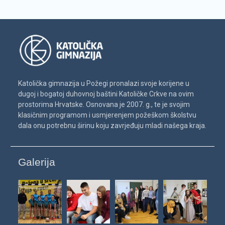
Katolička gimnazija u Požegi pronalazi svoje korijene u
dugoj i bogatoj duhovnoj baštini Katoličke Crkve na ovim
prostorima Hrvatske. Osnovana je 2007. g., te je svojim
klasičnim programom i usmjerenjem požeškom školstvu
dala onu potrebnu širinu koju zavrjeđuju mladi našega kraja.
Galerija