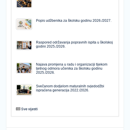
Popis udžbenika za školsku godinu 2026./2027.
Raspored održavanja popravnih ispita u školskoj
godini 2025./2026.
Najava promjena u radu i organizaciji tijekom
ljetnog odmora učenika za školsku godinu
2025./2026.
Svečanom dodjelom maturalnih svjedodžbi
ispraćena generacija 2022./2026.
Sve vijesti
PODJELA MATURALNIH SVJEDODŽBI
Svečanom dodjelom maturalnih svjedodžbi
ispraćena generacija 2022./2026.