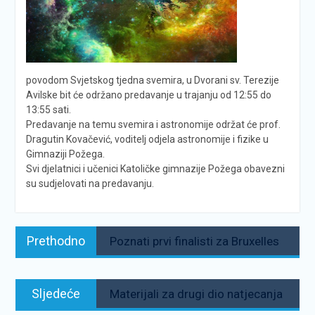
povodom Svjetskog tjedna svemira, u Dvorani sv. Terezije
Avilske bit će održano predavanje u trajanju od 12:55 do
13:55 sati.
Predavanje na temu svemira i astronomije održat će prof.
Dragutin Kovačević, voditelj odjela astronomije i fizike u
Gimnaziji Požega.
Svi djelatnici i učenici Katoličke gimnazije Požega obavezni
su sudjelovati na predavanju.
Navigacija
Prethodno:
Prethodno
Poznati prvi finalisti za Bruxelles
objava
Sljedeće:
Sljedeće
Materijali za drugi dio natjecanja