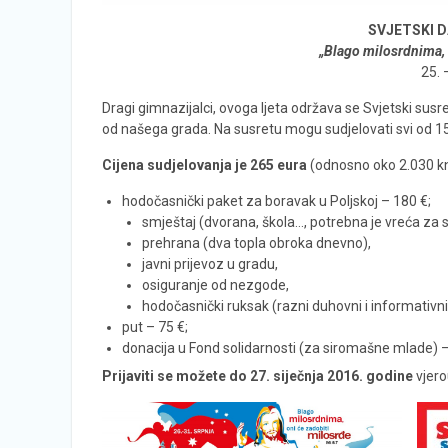
SVJETSKI 
„Blago milosrdnima, 
25. 
Dragi gimnazijalci, ovoga ljeta održava se Svjetski su
od našega grada. Na susretu mogu sudjelovati svi od 15 
Cijena sudjelovanja je 265 eura
(odnosno oko 2.030 kn)
hodočasnički paket za boravak u Poljskoj – 180 €;
smještaj (dvorana, škola…, potrebna je vreća za 
prehrana (dva topla obroka dnevno),
javni prijevoz u gradu,
osiguranje od nezgode,
hodočasnički ruksak (razni duhovni i informativni 
put – 75 €;
donacija u Fond solidarnosti (za siromašne mlade) –
Prijaviti se možete do 27. siječnja 2016. godine
vjero