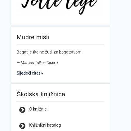
Mudre misli
Bogat je tko ne žudi za bogatstvom.
—
Marcus Tullius Cicero
Sljedeći citat »
Školska knjižnica
O knjižnici
Knjižnični katalog