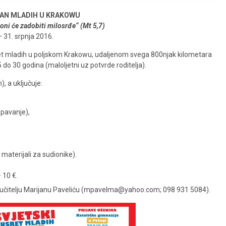
DAN MLADIH U KRAKOWU
oni će zadobiti milosrđe“ (Mt 5,7)
– 31. srpnja 2016.
sret mladih u poljskom Krakowu, udaljenom svega 800njak kilometara
do 30 godina (maloljetni uz potvrde roditelja).
, a uključuje:
spavanje),
materijali za sudionike).
 10 €.
učitelju Marijanu Paveliću (
mpavelma@yahoo.com
; 098 931 5084).