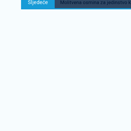
Sljedeće
Molitvena osmina za jedinstvo 