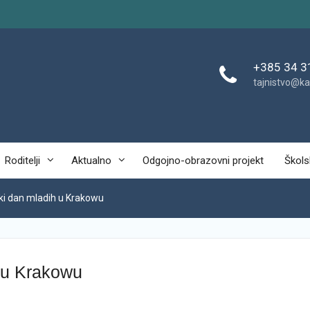
+385 34 3
tajnistvo@ka
Roditelji
Aktualno
Odgojno-obrazovni projekt
Škols
ski dan mladih u Krakowu
h u Krakowu