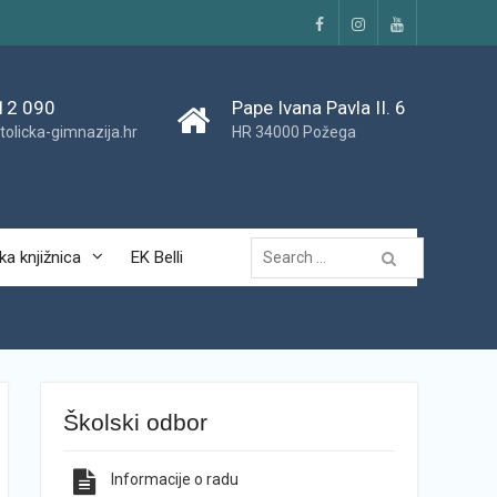
Facebook
Instagram
YouTube
12 090
Pape Ivana Pavla II. 6
tolicka-gimnazija.hr
HR 34000 Požega
Traži...
ka knjižnica
EK Belli
Školski odbor
Informacije o radu