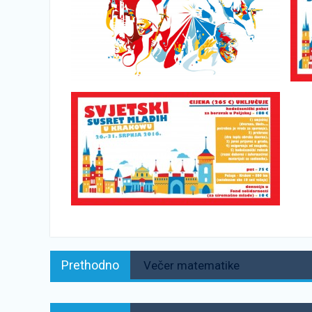
Navigacija
Prethodno:
Prethodno
Večer matematike
objava
Sljedeće: