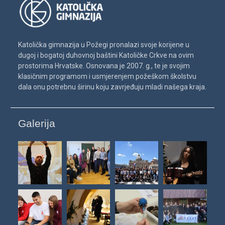
Katolička gimnazija u Požegi pronalazi svoje korijene u
dugoj i bogatoj duhovnoj baštini Katoličke Crkve na ovim
prostorima Hrvatske. Osnovana je 2007. g., te je svojim
klasičnim programom i usmjerenjem požeškom školstvu
dala onu potrebnu širinu koju zavrjeđuju mladi našega kraja.
Galerija