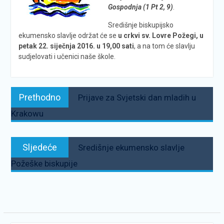
Gospodnja (1 Pt 2, 9)
.
Središnje biskupijsko
ekumensko slavlje održat će se
u crkvi sv. Lovre Požegi, u
petak 22. siječnja 2016. u 19,00 sati
, a na tom će slavlju
sudjelovati i učenici naše škole.
Navigacija
Prethodno:
Prethodno
Prijave za Svjetski dan mladih u
objava
Krakowu
Sljedeće:
Sljedeće
Središnje ekumensko slavlje
Požeške biskupije