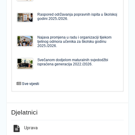
Raspored održavanja popravnih ispita u školskoj
godini 2025./2026.
Najava promjena u radu i organizaciji tijekom
ljetnog odmora učenika za školsku godinu
2025./2026.
Svečanom dodjelom maturalnih svjedodžbi
ispraćena generacija 2022./2026.
Sve vijesti
PODJELA MATURALNIH SVJEDODŽBI
Svečanom dodjelom maturalnih svjedodžbi
ispraćena generacija 2022./2026.
Djelatnici
Popis udžbenika za školsku godinu 2026./2027.
Natječaj za upis u 1. razred Katoličke gimnazije s
pravom javnosti
Uprava