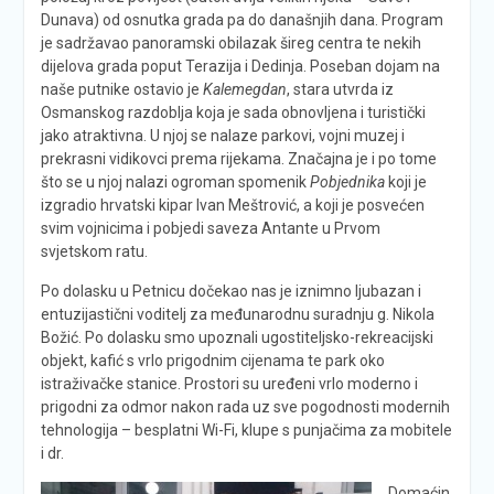
Dunava) od osnutka grada pa do današnjih dana. Program
je sadržavao panoramski obilazak šireg centra te nekih
dijelova grada poput Terazija i Dedinja. Poseban dojam na
naše putnike ostavio je
Kalemegdan
, stara utvrda iz
Osmanskog razdoblja koja je sada obnovljena i turistički
jako atraktivna. U njoj se nalaze parkovi, vojni muzej i
prekrasni vidikovci prema rijekama. Značajna je i po tome
što se u njoj nalazi ogroman spomenik
Pobjednika
koji je
izgradio hrvatski kipar Ivan Meštrović, a koji je posvećen
svim vojnicima i pobjedi saveza Antante u Prvom
svjetskom ratu.
Po dolasku u Petnicu dočekao nas je iznimno ljubazan i
entuzijastični voditelj za međunarodnu suradnju g. Nikola
Božić. Po dolasku smo upoznali ugostiteljsko-rekreacijski
objekt, kafić s vrlo prigodnim cijenama te park oko
istraživačke stanice. Prostori su uređeni vrlo moderno i
prigodni za odmor nakon rada uz sve pogodnosti modernih
tehnologija – besplatni Wi-Fi, klupe s punjačima za mobitele
i dr.
Domaćin,