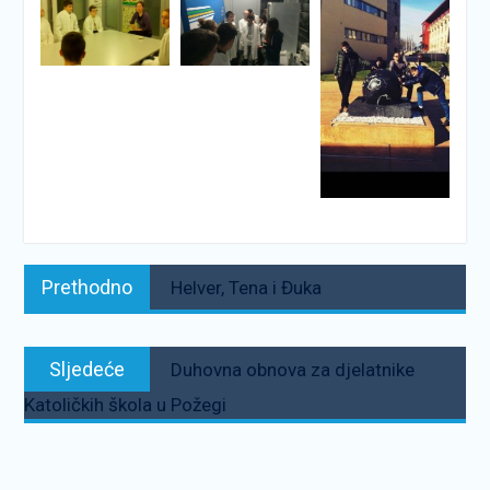
Navigacija
Prethodno:
Prethodno
Helver, Tena i Đuka
objava
Sljedeće:
Sljedeće
Duhovna obnova za djelatnike
Katoličkih škola u Požegi