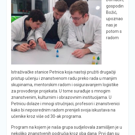
gospodin
Božić,
upoznao
nas je
potom s
radom
Istraživačke stanice Petnica koja nastoji pružiti drugačiji
pristup učenju i znanstvenom radu preko rada u manjim
skupinama, mentorskim radom i osiguravanjem logistike
za provođenje projekata. U tome surađuje s mnogim
znanstvenim, kulturnim i obrazovnim institucijama. U
Petnicu dolaze i mnogi stručnjaci, profesori i znanstvenici
kako bi neposrednim radom prenijeli svoja iskustava na
učenike kroz više od 30-ak programa.
Program na kojem je naša grupa sudjelovala zamišljen je u
nekoliko znanstvenih područja kroz oba dana. Prvi dan su