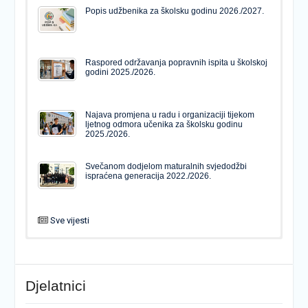
Popis udžbenika za školsku godinu 2026./2027.
Raspored održavanja popravnih ispita u školskoj
godini 2025./2026.
Najava promjena u radu i organizaciji tijekom
ljetnog odmora učenika za školsku godinu
2025./2026.
Svečanom dodjelom maturalnih svjedodžbi
ispraćena generacija 2022./2026.
Sve vijesti
PODJELA MATURALNIH SVJEDODŽBI
Svečanom dodjelom maturalnih svjedodžbi
ispraćena generacija 2022./2026.
Djelatnici
Popis udžbenika za školsku godinu 2026./2027.
Natječaj za upis u 1. razred Katoličke gimnazije s
pravom javnosti