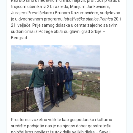
Kao što smo u nedavnom članku najavili, prof. Josip Katić s
trojicom učenika iz 2.b razreda, Marijom Jankovićem,
Jurajem Prevolšekom i Brunom Razumovićem, sudjelovao
je u dvodnevnom programu
Istraživačke stanice Petnica
20. i
21. veljače. Prije samog dolaska u centar zajedno sa svim
sudionicima iz Požege obišli su glavni grad Srbije –
Beograd.
Prostorno izuzetno velik te kao gospodarsko i kulturno
središte podsjetio nas je na njegov dobar geostrateški
položaj kroz povijest (sutok dviju velikih rijeka – Save i