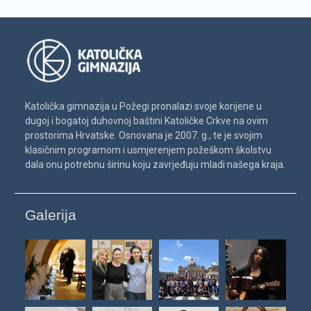
Katolička gimnazija u Požegi pronalazi svoje korijene u
dugoj i bogatoj duhovnoj baštini Katoličke Crkve na ovim
prostorima Hrvatske. Osnovana je 2007. g., te je svojim
klasičnim programom i usmjerenjem požeškom školstvu
dala onu potrebnu širinu koju zavrjeđuju mladi našega kraja.
Galerija