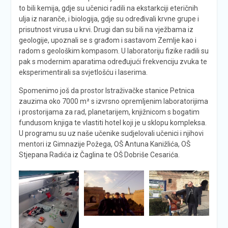
to bili kemija, gdje su učenici radili na ekstarkciji eteričnih
ulja iz naranče, i biologija, gdje su određivali krvne grupe i
prisutnost virusa u krvi. Drugi dan su bili na vježbama iz
geologije, upoznali se s građom i sastavom Zemlje kao i
radom s geološkim kompasom. U laboratoriju fizike radili su
pak s modernim aparatima određujući frekvenciju zvuka te
eksperimentirali sa svjetlošću i laserima.
Spomenimo još da prostor Istraživačke stanice Petnica
zauzima oko 7000 m² s izvrsno opremljenim laboratorijima
i prostorijama za rad, planetarijem, knjižnicom s bogatim
fundusom knjiga te vlastiti hotel koji je u sklopu kompleksa.
U programu su uz naše učenike sudjelovali učenici i njihovi
mentori iz Gimnazije Požega, OŠ Antuna Kanižlića, OŠ
Stjepana Radića iz Čaglina te OŠ Dobriše Cesarića.