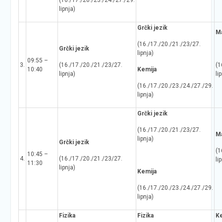
(16./17./20./23./24./27./29.
lipnja)
Grčki jezik
Ma
(16./17./20./21./23/27.
Grčki jezik
lipnja)
09:55 –
3.
(16./17./20./21./23/27.
(1
10:40
Kemija
lipnja)
li
(16./17./20./23./24./27./29.
lipnja)
Grčki jezik
(16./17./20./21./23/27.
Ma
lipnja)
Grčki jezik
(1
10:45 –
4.
(16./17./20./21./23/27.
li
11:30
lipnja)
Kemija
(16./17./20./23./24./27./29.
lipnja)
Fizika
Fizika
Ke