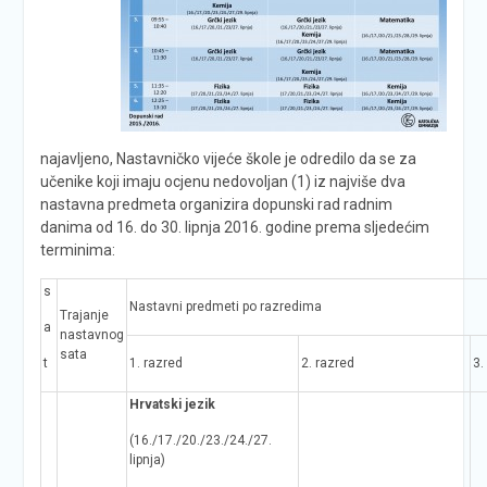
najavljeno, Nastavničko vijeće škole je odredilo da se za
učenike koji imaju ocjenu nedovoljan (1) iz najviše dva
nastavna predmeta organizira dopunski rad radnim
danima od 16. do 30. lipnja 2016. godine prema sljedećim
terminima:
s
Nastavni predmeti po razredima
Trajanje
a
nastavnog
sata
t
1. razred
2. razred
3.
Hrvatski jezik
(16./17./20./23./24./27.
lipnja)