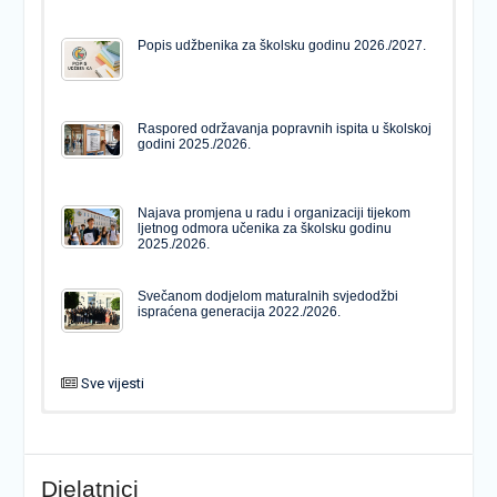
Popis udžbenika za školsku godinu 2026./2027.
Raspored održavanja popravnih ispita u školskoj
godini 2025./2026.
Najava promjena u radu i organizaciji tijekom
ljetnog odmora učenika za školsku godinu
2025./2026.
Svečanom dodjelom maturalnih svjedodžbi
ispraćena generacija 2022./2026.
Sve vijesti
PODJELA MATURALNIH SVJEDODŽBI
Svečanom dodjelom maturalnih svjedodžbi
ispraćena generacija 2022./2026.
Djelatnici