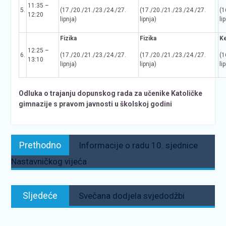
11:35 –
5.
(17./20./21./23./24./27.
(17./20./21./23./24./27.
(1
12:20
lipnja)
lipnja)
li
Fizika
Fizika
Ke
12:25 –
6.
(17./20./21./23./24./27.
(17./20./21./23./24./27.
(1
13:10
lipnja)
lipnja)
li
Odluka o trajanju dopunskog rada za učenike Katoličke
gimnazije s pravom javnosti u školskoj godini
Navigacija
Prethodno:
Prethodno
Informacije o radu 10. sjednice
objava
Nastavničkog vijeća
Sljedeće:
Sljedeće
Svečana dodjela svjedodžbi