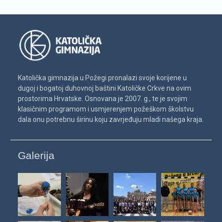
Katolička gimnazija u Požegi pronalazi svoje korijene u
dugoj i bogatoj duhovnoj baštini Katoličke Crkve na ovim
prostorima Hrvatske. Osnovana je 2007. g., te je svojim
klasičnim programom i usmjerenjem požeškom školstvu
dala onu potrebnu širinu koju zavrjeđuju mladi našega kraja.
Galerija