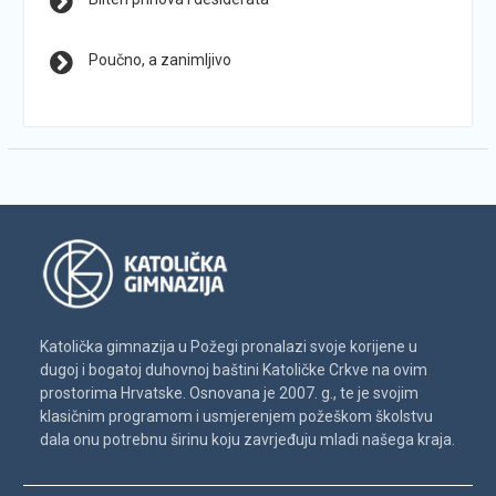
Poučno, a zanimljivo
Katolička gimnazija u Požegi pronalazi svoje korijene u
dugoj i bogatoj duhovnoj baštini Katoličke Crkve na ovim
prostorima Hrvatske. Osnovana je 2007. g., te je svojim
klasičnim programom i usmjerenjem požeškom školstvu
dala onu potrebnu širinu koju zavrjeđuju mladi našega kraja.