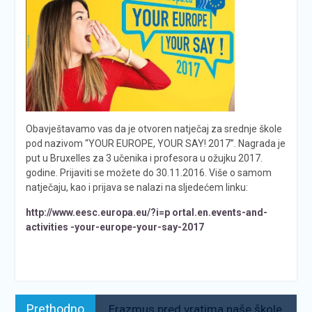
Obavještavamo vas da je otvoren natječaj za srednje škole
pod nazivom “YOUR EUROPE, YOUR SAY! 2017”. Nagrada je
put u Bruxelles za 3 učenika i profesora u ožujku 2017.
godine. Prijaviti se možete do 30.11.2016. Više o samom
natječaju, kao i prijava se nalazi na sljedećem linku:
http://www.eesc.europa.eu/?i=p ortal.en.events-and-
activities -your-europe-your-say-2017
Navigacija
Prethodno:
Prethodno
Erazmus pred vratima naše škole