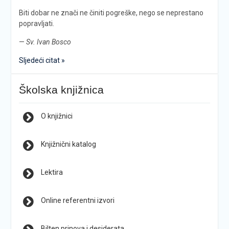
Biti dobar ne znači ne činiti pogreške, nego se neprestano
popravljati.
—
Sv. Ivan Bosco
Sljedeći citat »
Školska knjižnica
O knjižnici
Knjižnični katalog
Lektira
Online referentni izvori
Bilten prinova i desiderata