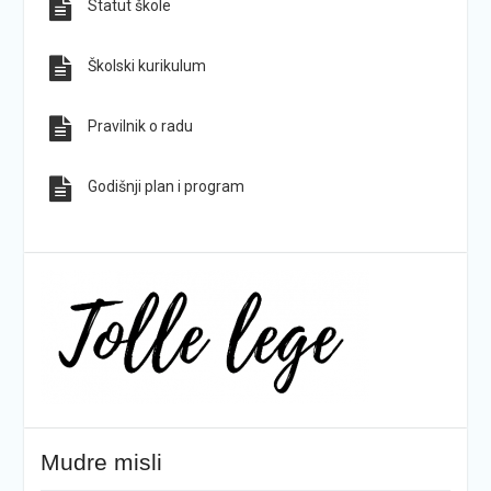
Statut škole
Sve obavijesti
Sve fotografije
Školski kurikulum
Pravilnik o radu
Godišnji plan i program
Mudre misli