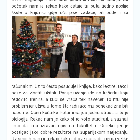
početak nam je rekao kako ostaje tri puta tjedno poslije
škole u knjižnici gdje uči, piše zadaće, ali bude i za
računalom. Uz to često posuđuje i knjige, kako lektire, tako i
neke za vlastiti užitak. Poslije učenja ide na košarku koju
redovito trenira, a kući se vraća tek navečer. To mu nije
problem jer uživa u tome što radi iako mu ponekad zna biti
naporno. Osim košarke Petar ima još jednu strast, a to je
biologija. Rekao nam je kako bi to volio studirati, a saznali
smo da ima izravan upis na fakultet u Osijeku jer je
postigao jako dobre rezultate na županijskom natjecanju.
Uz smijeh nam je rekao kako od ove nagrade nema velike