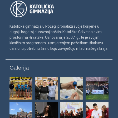
Katolička gimnazija u Požegi pronalazi svoje korijene u
dugoj i bogatoj duhovnoj baštini Katoličke Crkve na ovim
prostorima Hrvatske. Osnovana je 2007. g., te je svojim
klasičnim programom i usmjerenjem požeškom školstvu
dala onu potrebnu širinu koju zavrjeđuju mladi našega kraja.
Galerija