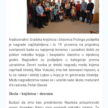
tradicionalno Gradska knjižnica i čitaonica Požega podijelila
je nagrade najčitateljima i to 19. prosinca na prigodnoj
svečanosti kada su najvjerniji korisnici i suradnici dobili za
poklon nekoliko knjiga i besplatno članstvo u sljedećoj
godini. Nagrađeni su podijeljeni u kategorije prema
uzrastima. Devet osoba je dobilo nagradu među kojima
najmlađi čitatelj, Max Vukušić, ima tek šesnaest mjeseci, a
tu se nalazi i obitelj Lojber u kojoj je tri generacije čitatelja.
Među nagrađenima našao se i učenik naše škole, maturant
4.b razreda, Petar Glavaš.
Škola – knjižnica – dvorana
Budući da smo kao predstavnici Nautesa prisustvovati
ovom događaju Petru smo postavili nekoliko pitanja. Za