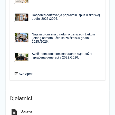
Raspored održavanja popravnih ispita u školskoj
godini 2025./2026.
Najava promjena u radu i organizaciji tijekom
ljetnog odmora učenika za školsku godinu
2025./2026.
Svečanom dodjelom maturalnih svjedodžbi
ispraćena generacija 2022./2026.
Sve vijesti
PODJELA MATURALNIH SVJEDODŽBI
Svečanom dodjelom maturalnih svjedodžbi
ispraćena generacija 2022./2026.
Djelatnici
Popis udžbenika za školsku godinu 2026./2027.
Natječaj za upis u 1. razred Katoličke gimnazije s
pravom javnosti
Uprava