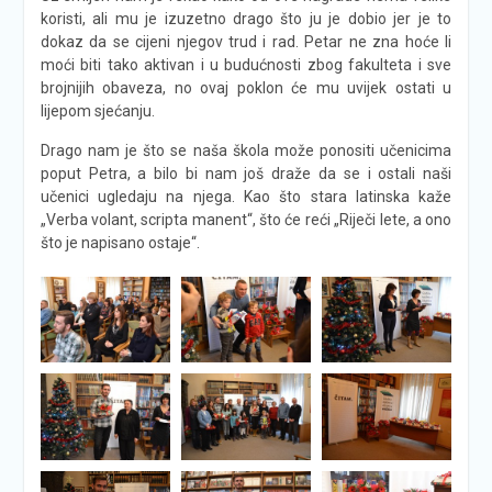
koristi, ali mu je izuzetno drago što ju je dobio jer je to
dokaz da se cijeni njegov trud i rad. Petar ne zna hoće li
moći biti tako aktivan i u budućnosti zbog fakulteta i sve
brojnijih obaveza, no ovaj poklon će mu uvijek ostati u
lijepom sjećanju.
Drago nam je što se naša škola može ponositi učenicima
poput Petra, a bilo bi nam još draže da se i ostali naši
učenici ugledaju na njega. Kao što stara latinska kaže
„Verba volant, scripta manent“, što će reći „Riječi lete, a ono
što je napisano ostaje“.