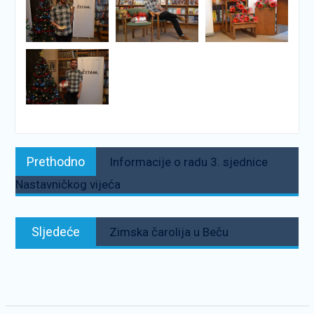
Navigacija
Prethodno:
Prethodno
Informacije o radu 3. sjednice
objava
Nastavničkog vijeća
Sljedeće:
Sljedeće
Zimska čarolija u Beču