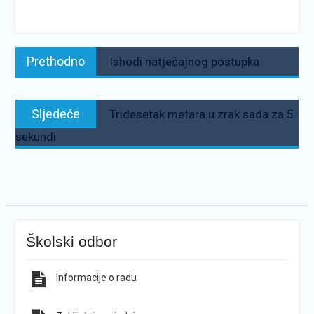
Navigacija
Prethodno:
Prethodno
Ishodi natječajnog postupka
objava
Sljedeće:
Sljedeće
Tridesetak metara u zrak sada za 5
sekundi
Školski odbor
Informacije o radu