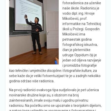
fotoradionica za učenike
naše škole. Radionicu je
vodio dipl. ing. Hrvoje
Mikolčević, prof.
informatike na Tehničkoj
školi u Požegi. Gospodin
Mikolčević ima
petnaestak godina
fotografskog iskustva,
član je pleterničke
udruge Oppidum čiji je
jedan od ciljeva
razvijanje
i promidžba fotografije
kao tehničke i umjetničke discipline i fotografske kulture
, za
sebe kaže da je veliki fotoentuzijast te je u zadnjih nekoliko
godina održao više radionica.
Na prvoj radionici ovakvoga tipa sudjelovalo je pet učenica
novinarske družine koje su, s obzirom na broj
zainteresiranih, imale svoju malu i ugodnu privatnu
radionicu. Na početku smo se upoznale s teorijskim dijelom,
a nakon toga uslijedilo je upoznavanje s fotoaparatima i