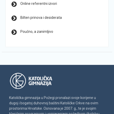
Online referentni izvori
Bilten prinova i desiderata
Poučno, a zanimljivo
Katolička gimnazija u Požegi pronalazi svoje korijene u
dugoj i bogatoj duhovnoj baštini Katoličke Crkve na ovim
prostorima Hrvatske. Osnovana je 2007. g., te je svojim
klasičnim programom i usmjerenjem požeškom školstvu