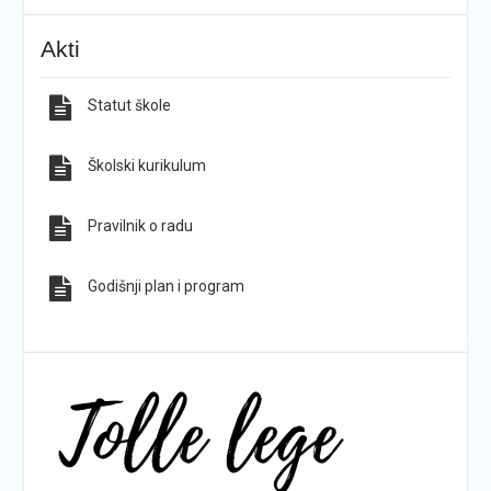
KG-ovci opet na tronu
ŠPD „Pegaz“ Dan državnosti proslavio na majci
Akti
hrvatskih planina
Statut škole
Sve obavijesti
Sve fotografije
Školski kurikulum
Pravilnik o radu
Godišnji plan i program