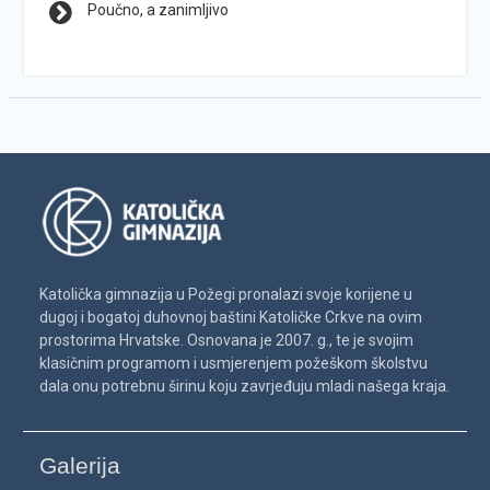
Poučno, a zanimljivo
Katolička gimnazija u Požegi pronalazi svoje korijene u
dugoj i bogatoj duhovnoj baštini Katoličke Crkve na ovim
prostorima Hrvatske. Osnovana je 2007. g., te je svojim
klasičnim programom i usmjerenjem požeškom školstvu
dala onu potrebnu širinu koju zavrjeđuju mladi našega kraja.
Galerija