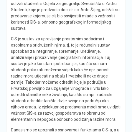
održali studenti s Odjela za geografiju Sveučilišta u Zadru.
Studenti, koje je predvodio doc. dr. sc. Ante Šiljeg, održali su
predavanje kojemu je cilj bio osvijestiti mlade o važnosti i
korisnosti GIS-a, odnosno geografskog informacijskog
sustava.
GIS je sustav za upravljanje prostornim podacima i
osobinama pridruženih njima, tj. to je računalni sustav
sposoban za integriranje, spremanje, uređivanje,
analiziranje i prikazivanje geografskih informacija. Taj
sustav je jako koristan i potreban jer, kao što su nam
studenti prikazali, možemo vidjeti kako će npr. porast
razine mora utjecati na obalu Hrvatske ili neke druge
zemlje. Također možemo odrediti koje je područje u
Hrvatskoj povoljno za uzgajanje vinograda ili vrlo lako
odrediti stanište neke životinje, kao što su npr. zadarski
studenti odredili stanište divlje svinje na području oko
njihova grada. Iz cjelokupnog predavanja mogli smo uvidjeti
važnost GIS-a za razvoj gospodarstva te obranu od
elementarnih nepogoda odnosno podizanja razine mora.
Danas smo se upoznali s osnovama i funkcijama GIS-a, a u