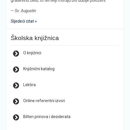
građevinu želiš, to temelji moraju biti dublje položeni.
—
Sv. Augustin
Sljedeći citat »
Školska knjižnica
O knjižnici
Knjižnični katalog
Lektira
Online referentni izvori
Bilten prinova i desiderata