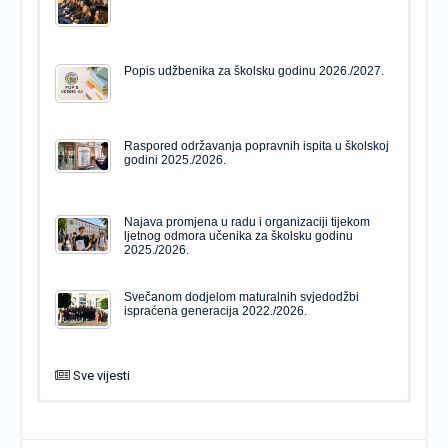
Popis udžbenika za školsku godinu 2026./2027.
Raspored održavanja popravnih ispita u školskoj
godini 2025./2026.
Najava promjena u radu i organizaciji tijekom
ljetnog odmora učenika za školsku godinu
2025./2026.
Svečanom dodjelom maturalnih svjedodžbi
ispraćena generacija 2022./2026.
Sve vijesti
PODJELA MATURALNIH SVJEDODŽBI
Svečanom dodjelom maturalnih svjedodžbi
ispraćena generacija 2022./2026.