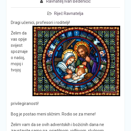
Ravnatelj Ivan Bedeničić
Riječ Ravnatelja
Dragi učenici, profesori i roditelji!
Želim da
vas opije
svijest
spoznaje
o našoj,
mojoj i
tvojoj
privilegiranosti!
Bog je postao meni sličnim. Rodio se za mene!
Želim vam da se ovih adventskih i božićnih dana ne
zaustavite samo na osjetilnom, vidljivom, slušnom,