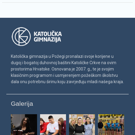
Katolička gimnazija u Požegi pronalazi svoje korijene u
dugoj i bogatoj duhovnoj baštini Katoličke Crkve na ovim
prostorima Hrvatske. Osnovana je 2007. g., te je svojim
klasičnim programom i usmjerenjem požeškom školstvu
dala onu potrebnu širinu koju zavrjeđuju mladi našega kraja.
Galerija