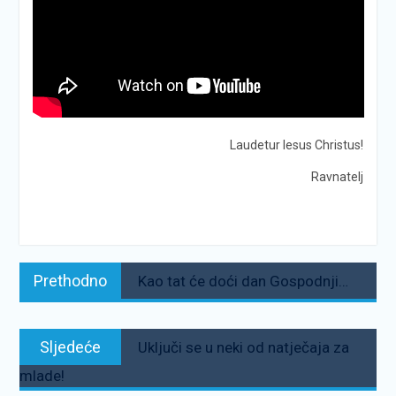
Laudetur Iesus Christus!
Ravnatelj
Navigacija
Prethodno:
Prethodno
Kao tat će doći dan Gospodnji…
objava
Sljedeće:
Sljedeće
Uključi se u neki od natječaja za
mlade!