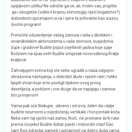
opipljivom užitku! Ne odričite ga se, ali, molim vas, prigrlite
ga i obogatite (vidite li krasnu etimologiju riječi bogatstvo?)
dubinskom spoznajom srca i vjere te prihvatite kao izazov,
životni program!
Pretočite oduševljenje vašeg zanosa i rada u školskim i
izvanškolskim aktivnostima u vaše domove, susjedstva
župe i gradove! Budite poput svjetlećih jaslica koje sjaje
Božićem na spas svih! Budite smiješak novorođenog Kralja
kraljeva!
Zahvaljujem svima koji ste sebe ugradili u naša odgojno-
obrazovna nastojanja, u dobrobit škole i njezin rast i toliko
lijepih stvari koje smo postigli tijekom ovog prvog
desetljeća, a potičem i sve druge da se napajaju i zanose
tim primjerom!
Vama pak oče Biskupe, iskreno i od srca, želim da i dalje
budete neumorni u svjedočenju vertikale i horizontale križa.
Neka vam taj vječni naš zanos, Krist, ne prestane širiti ruke
prema čovjeku! Budite dobar pastir i milosrdni otac! Dao
vam Bog zdravlja, pameti i ustrajnosti na dobro duša vama