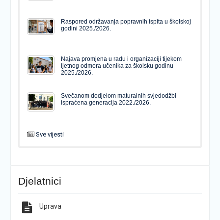
Raspored održavanja popravnih ispita u školskoj
godini 2025./2026.
Najava promjena u radu i organizaciji tijekom
ljetnog odmora učenika za školsku godinu
2025./2026.
Svečanom dodjelom maturalnih svjedodžbi
ispraćena generacija 2022./2026.
Sve vijesti
PODJELA MATURALNIH SVJEDODŽBI
Svečanom dodjelom maturalnih svjedodžbi
ispraćena generacija 2022./2026.
Djelatnici
Popis udžbenika za školsku godinu 2026./2027.
Natječaj za upis u 1. razred Katoličke gimnazije s
pravom javnosti
Uprava