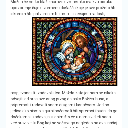
Možda će netko blaže naravi i uzmaći ako ovakvu poruku-
upozorenje čuje u vremenu došašća koje je sve prožeto što
iskrenim što patvorenim bojama i osjećajima
radosti,
raspjevanosti i zadovoljstva. Možda zato jer nam se nikako
odvojiti od proslave onog prvog dolaska Božića Isusa, a
pripremati i radovati onom drugom i konačnom. Jedino…
jedino ako nismo sigurni hoćemo li biti spremni i budni da ga
dočekamo i zadovoljni s onim što će u nama vidjeti sada
već pravi veliki Bog koji se već svega nagledao na ovoj našoj