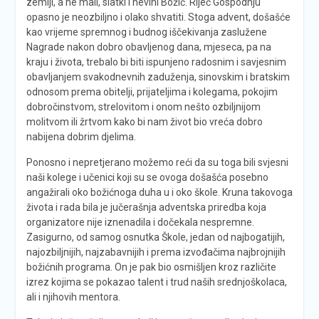
zemlji, a ne mali, slatki i nevini Božić. Riječ Gospodnju
opasno je neozbiljno i olako shvatiti. Stoga advent, došašće
kao vrijeme spremnog i budnog iščekivanja zaslužene
Nagrade nakon dobro obavljenog dana, mjeseca, pa na
kraju i života, trebalo bi biti ispunjeno radosnim i savjesnim
obavljanjem svakodnevnih zaduženja, sinovskim i bratskim
odnosom prema obitelji, prijateljima i kolegama, pokojim
dobročinstvom, strelovitom i onom nešto ozbiljnijom
molitvom ili žrtvom kako bi nam život bio vreća dobro
nabijena dobrim djelima.
Ponosno i nepretjerano možemo reći da su toga bili svjesni
naši kolege i učenici koji su se ovoga došašća posebno
angažirali oko božićnoga duha u i oko škole. Kruna takovoga
života i rada bila je jučerašnja adventska priredba koja
organizatore nije iznenadila i dočekala nespremne.
Zasigurno, od samog osnutka Škole, jedan od najbogatijih,
najozbiljnijih, najzabavnijih i prema izvođačima najbrojnijih
božićnih programa. On je pak bio osmišljen kroz različite
izrez kojima se pokazao talent i trud naših srednjoškolaca,
ali i njihovih mentora.