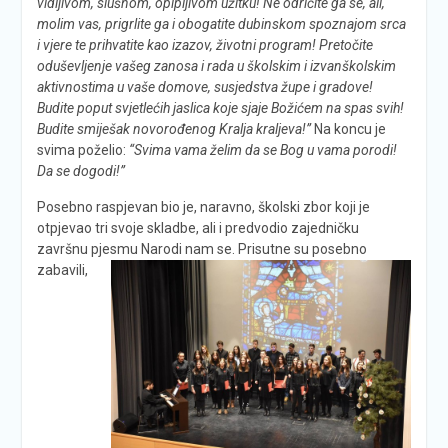
vidljivom, slušnom, opipljivom užitku! Ne odričite ga se, ali,
molim vas, prigrlite ga i obogatite dubinskom spoznajom srca
i vjere te prihvatite kao izazov, životni program! Pretočite
oduševljenje vašeg zanosa i rada u školskim i izvanškolskim
aktivnostima u vaše domove, susjedstva župe i gradove!
Budite poput svjetlećih jaslica koje sjaje Božićem na spas svih!
Budite smiješak novorođenog Kralja kraljeva!”
Na koncu je
svima poželio:
“Svima vama želim da se Bog u vama porodi!
Da se dogodi!”
Posebno raspjevan bio je, naravno, školski zbor koji je
otpjevao tri svoje skladbe, ali i predvodio zajedničku
završnu pjesmu Narodi
nam se. Prisutne su posebno
zabavili,