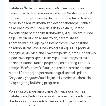
djelatnike Škole uprizorili najmlađi učenici Katoličke
osnovne škole. Rad novinarske družine Nautes
Omen est
nomen
potom je prezentirala maturantica Anita. Rad se
temeljio na analizi imena svih deset generacija učenika
naše škole kojim su došli do zaključka da je, unatoč
sveprisutnim pomodnim trendovima, kraj u kojem živimo i
dalje u većini kršćanski nastrojen, barem što se
znamenovanja svoje djece imenom tiče. Sve prisutne
posebno su razveselili naši kolegijaši koji su uz podršku
odgojitelja, vlč. Marijana, i ravnatelja škole, prof. Bedeničića,
a pod ravnanjem vješte ruke Mije Radića otpjevali dvije
božićne skladbe. Nakon još jednog animiranog filma TV
sekcije
Učenici nekad i danas,
polaznici dramske družine
Matea i Domagoj briljantno su odigrali scenski prikaz
Gospodin i gospođa Smith
kojim je i završen službeni dio
ovog bogatog božićnog programa.
Po završetku programa u ime Osnivača učenicima i
djelatnicima Škole obratio se i Božić čestitao predstojnik
Ureda za katoličke škole Požeške biskupije. Susret je