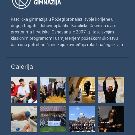
Katolička gimnazija u Požegi pronalazi svoje korijene u
dugoj i bogatoj duhovnoj baštini Katoličke Crkve na ovim
prostorima Hrvatske. Osnovana je 2007. g., te je svojim
klasičnim programom i usmjerenjem požeškom školstvu
dala onu potrebnu širinu koju zavrjeđuju mladi našega kraja.
Galerija