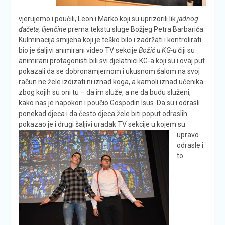
vjerujemo i poučili, Leon i Marko koji su uprizorili lik
jadnog
đačeta, lijenčine
prema tekstu sluge Božjeg Petra Barbarića.
Kulminacija smijeha koji je teško bilo i zadržati i kontrolirati
bio je šaljivi animirani video TV sekcije
Božić u KG-u
čiji su
animirani protagonisti bili svi djelatnici KG-a koji su i ovaj put
pokazali da se dobronamjernom i ukusnom šalom na svoj
račun ne žele izdizati ni iznad koga, a kamoli iznad učenika
zbog kojih su oni tu – da im služe, a ne da budu služeni,
kako nas je napokon i poučio Gospodin Isus. Da su i odrasli
ponekad djeca i da često djeca žele biti poput odraslih
pokazao je i drugi šaljivi uradak TV
sekcije u kojem su
upravo
odrasle i
to