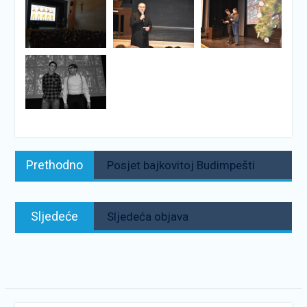
Navigacija
Prethodno:
Prethodno
Posjet bajkovitoj Budimpešti
objava
Sljedeće:
Sljedeće
Sljedeća objava