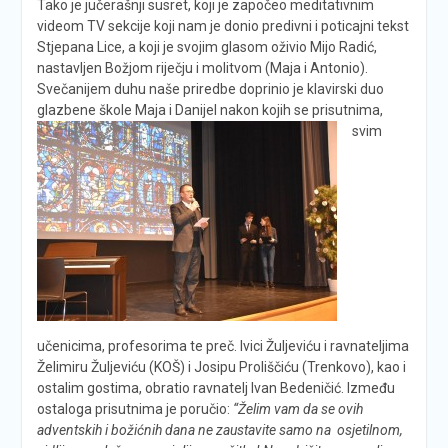
Tako je jučerašnji susret, koji je započeo meditativnim
videom TV sekcije koji nam je donio predivni i poticajni tekst
Stjepana Lice, a koji je svojim glasom oživio Mijo Radić,
nastavljen Božjom riječju i molitvom (Maja i Antonio).
Svečanijem duhu naše priredbe doprinio je klavirski duo
glazbene škole Maja i Danijel nakon
kojih se prisutnima,
svim
učenicima, profesorima te preč. Ivici Žuljeviću i ravnateljima
Želimiru Žuljeviću (KOŠ) i Josipu Proliščiću (Trenkovo), kao i
ostalim gostima, obratio ravnatelj Ivan Bedeničić. Između
ostaloga prisutnima je poručio:
“Želim vam da se ovih
adventskih i božićnih dana ne zaustavite samo na osjetilnom,