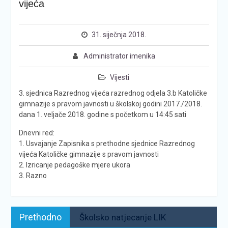
vijeća
31. siječnja 2018.
Administrator imenika
Vijesti
3. sjednica Razrednog vijeća razrednog odjela 3.b Katoličke
gimnazije s pravom javnosti u školskoj godini 2017./2018.
dana 1. veljače 2018. godine s početkom u 14:45 sati
Dnevni red:
1. Usvajanje Zapisnika s prethodne sjednice Razrednog
vijeća Katoličke gimnazije s pravom javnosti
2. Izricanje pedagoške mjere ukora
3. Razno
Navigacija
Prethodno:
Prethodno
Školsko natjecanje LIK
objava