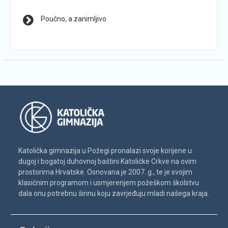
Poučno, a zanimljivo
Katolička gimnazija u Požegi pronalazi svoje korijene u
dugoj i bogatoj duhovnoj baštini Katoličke Crkve na ovim
prostorima Hrvatske. Osnovana je 2007. g., te je svojim
klasičnim programom i usmjerenjem požeškom školstvu
dala onu potrebnu širinu koju zavrjeđuju mladi našega kraja.