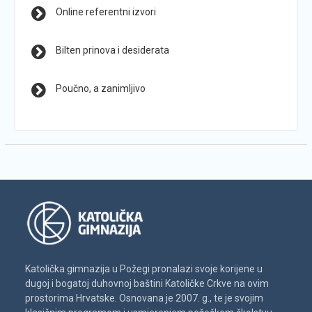
Online referentni izvori
Bilten prinova i desiderata
Poučno, a zanimljivo
Katolička gimnazija u Požegi pronalazi svoje korijene u
dugoj i bogatoj duhovnoj baštini Katoličke Crkve na ovim
prostorima Hrvatske. Osnovana je 2007. g., te je svojim