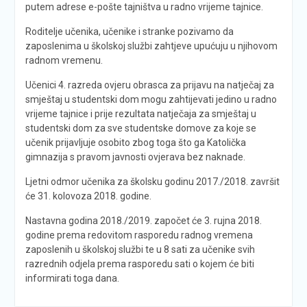
putem adrese e-pošte tajništva u radno vrijeme tajnice.
Roditelje učenika, učenike i stranke pozivamo da
zaposlenima u školskoj službi zahtjeve upućuju u njihovom
radnom vremenu.
Učenici 4. razreda ovjeru obrasca za prijavu na natječaj za
smještaj u studentski dom mogu zahtijevati jedino u radno
vrijeme tajnice i prije rezultata natječaja za smještaj u
studentski dom za sve studentske domove za koje se
učenik prijavljuje osobito zbog toga što ga Katolička
gimnazija s pravom javnosti ovjerava bez naknade.
Ljetni odmor učenika za školsku godinu 2017./2018. završit
će 31. kolovoza 2018. godine.
Nastavna godina 2018./2019. započet će 3. rujna 2018.
godine prema redovitom rasporedu radnog vremena
zaposlenih u školskoj službi te u 8 sati za učenike svih
razrednih odjela prema rasporedu sati o kojem će biti
informirati toga dana.