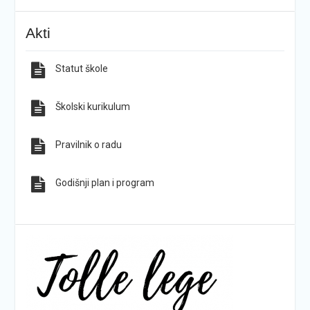
KG-ovci opet na tronu
ŠPD „Pegaz“ Dan državnosti proslavio na majci
Akti
hrvatskih planina
Statut škole
Sve obavijesti
Sve fotografije
Školski kurikulum
Pravilnik o radu
Godišnji plan i program