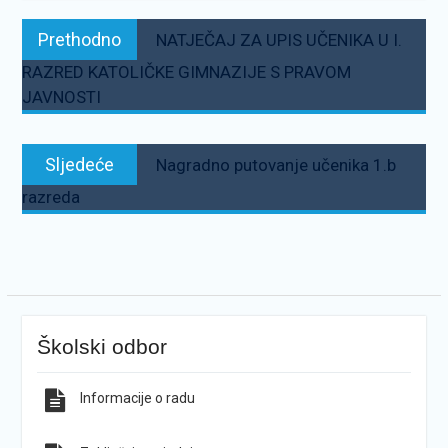
Navigacija
Prethodno:
Prethodno
NATJEČAJ ZA UPIS UČENIKA U I.
objava
RAZRED KATOLIČKE GIMNAZIJE S PRAVOM
JAVNOSTI
Sljedeće:
Sljedeće
Nagradno putovanje učenika 1.b
razreda
Školski odbor
Informacije o radu