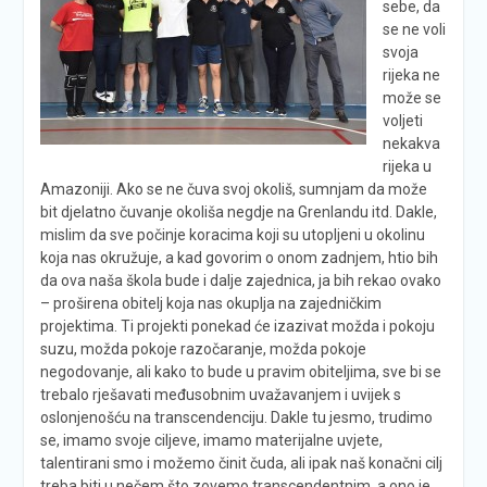
sebe, da
se ne voli
svoja
rijeka ne
može se
voljeti
nekakva
rijeka u
Amazoniji. Ako se ne čuva svoj okoliš, sumnjam da može
bit djelatno čuvanje okoliša negdje na Grenlandu itd. Dakle,
mislim da sve počinje koracima koji su utopljeni u okolinu
koja nas okružuje, a kad govorim o onom zadnjem, htio bih
da ova naša škola bude i dalje zajednica, ja bih rekao ovako
– proširena obitelj koja nas okuplja na zajedničkim
projektima. Ti projekti ponekad će izazivat možda i pokoju
suzu, možda pokoje razočaranje, možda pokoje
negodovanje, ali kako to bude u pravim obiteljima, sve bi se
trebalo rješavati međusobnim uvažavanjem i uvijek s
oslonjenošću na transcendenciju. Dakle tu jesmo, trudimo
se, imamo svoje ciljeve, imamo materijalne uvjete,
talentirani smo i možemo činit čuda, ali ipak naš konačni cilj
treba biti u nečem što zovemo transcendentnim, a ono je