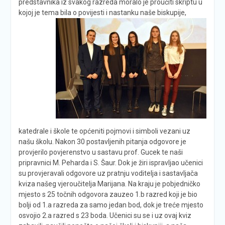
predstavnika iz svakog razreda moralo je proučiti skriptu u
kojoj je tema bila o povijesti i nastanku naše biskupije,
katedrale i škole te općeniti pojmovi i simboli vezani uz
našu školu. Nakon 30 postavljenih pitanja odgovore je
provjerilo povjerenstvo u sastavu prof. Gucek te naši
pripravnici M. Peharda i S. Šaur. Dok je žiri ispravljao učenici
su provjeravali odgovore uz pratnju voditelja i sastavljača
kviza našeg vjeroučitelja Marijana. Na kraju je pobjedničko
mjesto s 25 točnih odgovora zauzeo 1.b razred koji je bio
bolji od 1.a razreda za samo jedan bod, dok je treće mjesto
osvojio 2.a razred s 23 boda. Učenici su se i uz ovaj kviz