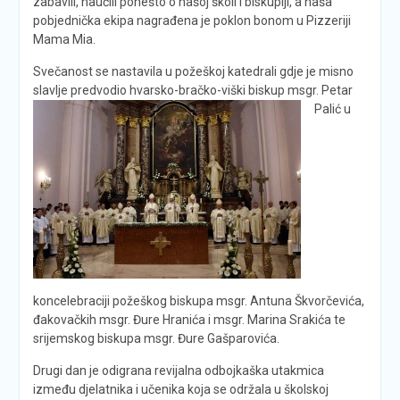
zabavili, naučili ponešto o našoj školi i biskupiji, a naša
pobjednička ekipa nagrađena je poklon bonom u Pizzeriji
Mama Mia.
Svečanost se nastavila u požeškoj katedrali gdje je misno
slavlje predvodio hvarsko-
bračko-viški biskup msgr. Petar
Palić u
koncelebraciji požeškog biskupa msgr. Antuna Škvorčevića,
đakovačkih msgr. Đure Hranića i msgr. Marina Srakića te
srijemskog biskupa msgr. Đure Gašparovića.
Drugi dan je odigrana revijalna odbojkaška utakmica
između djelatnika i učenika koja se održala u školskoj