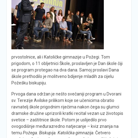
prvostolnice, ali i Katoličke gimnazije u Požegi. Tom
prigodom, o 11 obljetnici Škole, proslavljen je Dan škole čiji
se program protegao na dva dana. Samoj proslavi Dana
škole prethodilo je molitveno bdijenje mladih za cijelu
Požešku biskupiju.
Prvoga dana održan je nešto svečaniji program u Dvorani
sv. Terezije Avilske prilikom koje se učenicima obratio
ravnatelj škole prigodnim riječima nakon čega su glumci
dramske družine uprizorili kratki recital vezan uz životopis
svetice – zaštitnice škole. Potom je uslijedilo prvo
ovogodišnje međurazredno natjecanje – kviz znanja na
temu
Požega. Biskupija.
Katolička gimnazija
. Četvero