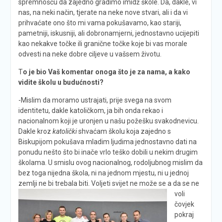
spremnošću da zajedno gradimo imidž škole. Da, dakle, vi
nas, na neki način, tjerate na neke nove stvari, ali i da vi
prihvaćate ono što mi vama pokušavamo, kao stariji,
pametniji, iskusniji, ali dobronamjerni, jednostavno ucijepiti
kao nekakve točke ili granične točke koje bi vas morale
odvesti na neke dobre ciljeve u vašsem životu.
T
o je bio Vaš komentar onoga što je za nama, a kako
vidite školu u budućnosti?
-Mislim da moramo ustrajati, prije svega na svom
identitetu, dakle katoličkom, ja bih onda rekao i
nacionalnom koji je uronjen u našu požešku svakodnevicu.
Dakle kroz
katolički
shvaćam školu koja zajedno s
Biskupijom pokušava mladim ljudima jednostavno dati na
ponudu nešto što bi inače vrlo teško dobili u nekim drugim
školama. U smislu ovog nacionalnog, rodoljubnog mislim da
bez toga nijedna škola, ni na jednom mjestu, ni u jednoj
zemlji ne bi trebala biti. Voljeti svijet ne m
ože se a da se ne
voli
čovjek
pokraj