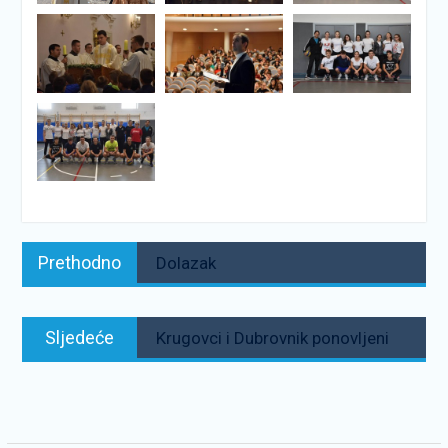
Navigacija
Prethodno:
Prethodno
Dolazak
objava
Sljedeće:
Sljedeće
Krugovci i Dubrovnik ponovljeni