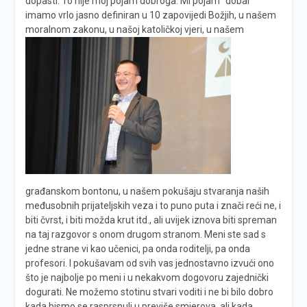
dopasti. To nije moj pojam dobroga. Mi pojam “dobar”
imamo vrlo jasno definiran u 10 zapovijedi Božjih, u našem
moralnom
zakonu, u našoj katoličkoj vjeri, u našem
građanskom bontonu, u našem pokušaju stvaranja naših
međusobnih prijateljskih veza i to puno puta i znači reći ne, i
biti čvrst, i biti možda krut itd., ali uvijek iznova biti spreman
na taj razgovor s onom drugom stranom. Meni ste sad s
jedne strane vi kao učenici, pa onda roditelji, pa onda
profesori. I pokušavam od svih vas jednostavno izvući ono
što je najbolje po meni i u nekakvom dogovoru zajednički
dogurati. Ne možemo stotinu stvari voditi i ne bi bilo dobro
kada bismo se rasprsnuli u previše smjerova, ali kada