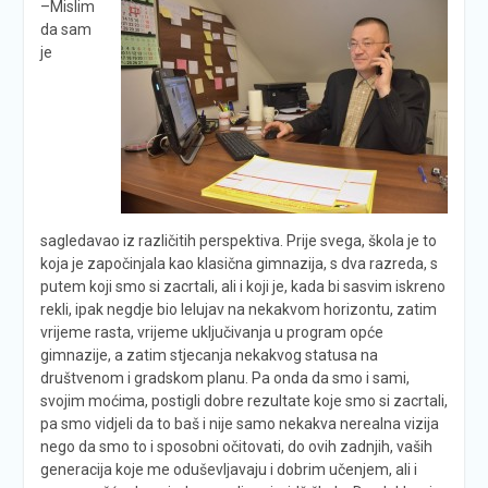
–
Mislim
da sam
je
sagledavao iz različitih perspektiva. Prije svega, škola je to
koja je započinjala kao klasična gimnazija, s dva razreda, s
putem koji smo si zacrtali, ali i koji je, kada bi sasvim iskreno
rekli, ipak negdje bio lelujav na nekakvom horizontu, zatim
vrijeme rasta, vrijeme uključivanja u program opće
gimnazije, a zatim stjecanja nekakvog statusa na
društvenom i gradskom planu. Pa onda da smo i sami,
svojim moćima, postigli dobre rezultate koje smo si zacrtali,
pa smo vidjeli da to baš i nije samo nekakva nerealna vizija
nego da smo to i sposobni očitovati, do ovih zadnjih, vaših
generacija koje me oduševljavaju i dobrim učenjem, ali i