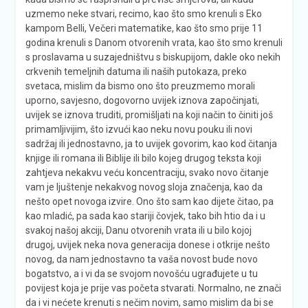
uzmemo neke stvari, recimo, kao što smo krenuli s Eko
kampom Belli, Večeri matematike, kao što smo prije 11
godina krenuli s Danom otvorenih vrata, kao što smo krenuli
s proslavama u suzajedništvu s biskupijom, dakle oko nekih
crkvenih temeljnih datuma ili naših putokaza, preko
svetaca, mislim da bismo ono što preuzmemo morali
uporno, savjesno, dogovorno uvijek iznova započinjati,
uvijek se iznova truditi, promišljati na koji način to činiti još
primamljivijim, što izvući kao neku novu pouku ili novi
sadržaj ili jednostavno, ja to uvijek govorim, kao kod čitanja
knjige ili romana ili Biblije ili bilo kojeg drugog teksta koji
zahtjeva nekakvu veću koncentraciju, svako novo čitanje
vam je ljuštenje nekakvog novog sloja značenja, kao da
nešto opet novoga izvire. Ono što sam kao dijete čitao, pa
kao mladić, pa sada kao stariji čovjek, tako bih htio da i u
svakoj našoj akciji, Danu otvorenih vrata ili u bilo kojoj
drugoj, uvijek neka nova generacija donese i otkrije nešto
novog, da nam jednostavno ta vaša novost bude novo
bogatstvo, a i vi da se svojom novošću ugrađujete u tu
povijest koja je prije vas početa stvarati. Normalno, ne znači
da i vi nećete krenuti s nečim novim, samo mislim da bi se