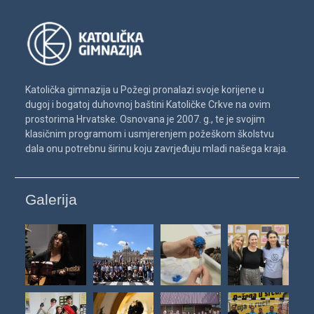
Katolička gimnazija u Požegi pronalazi svoje korijene u
dugoj i bogatoj duhovnoj baštini Katoličke Crkve na ovim
prostorima Hrvatske. Osnovana je 2007. g., te je svojim
klasičnim programom i usmjerenjem požeškom školstvu
dala onu potrebnu širinu koju zavrjeđuju mladi našega kraja.
Galerija