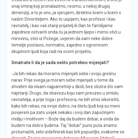
onaj smiraj koji pronalazimo, recimo, u nekoj drugoj
dimenziji, a to je ono, ja vjerujem, direktno licem u licem s
našim Stvoriteljem. Ako to uspijem, kao profesor i kao
ravnatelj, i kao vaš stariji prijatelj ili član te familijarne
zajednice ostvariti onda ću ja jednom lijepo i mirno otići u
mirovinu, otići iz Požege, uvjeren da sam neke dobre
temelje postavio, normalno, zajedno s ogromnom
skupinom ljudi koja radi na ovom projektu.
Smatrate li da je sada nešto potrebno mijenjati?
-Ja bih rekao da moramo mijenjati sebe i svoju grešnu
narav. Prije svega ja moram sebe mijenjati u tome da
shvatim da nisam najpametniji u školi, bez obzira što sam
najstariji. Drugo, da obavezu koju sam preuzeo u smislu
ravnatelja, a prije toga i profesora, ne bih smio iskoristiti,
kako bih rekao, na svoje dobro, na štetu ljudi koji su meni
povjereni pa zato uvijek nekako i svoj dan započinjem
mišlju i molitvom – Bože daj da budem dobar, a onda da
budem na dobro ljudima. Taj “dobar” puno puta znamo
protumačiti, sebi izdefinirati kao biti popustljiv, svakome se