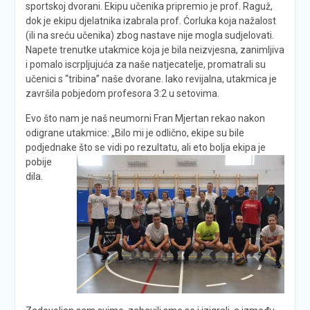
sportskoj dvorani. Ekipu učenika pripremio je prof. Raguž,
dok je ekipu djelatnika izabrala prof. Ćorluka koja nažalost
(ili na sreću učenika) zbog nastave nije mogla sudjelovati.
Napete trenutke utakmice koja je bila neizvjesna, zanimljiva
i pomalo iscrpljujuća za naše natjecatelje, promatrali su
učenici s “tribina” naše dvorane. Iako revijalna, utakmica je
završila pobjedom profesora 3:2 u setovima.
Evo što nam je naš neumorni Fran Mjertan rekao nakon
odigrane utakmice: „Bilo mi je odlično, ekipe su bile
podjednake što se vidi po rezultatu, ali eto bolja ekipa je
pobije
dila.