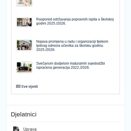
Raspored održavanja popravnih ispita u školskoj
godini 2025./2026.
Najava promjena u radu i organizaciji tijekom
ljetnog odmora učenika za školsku godinu
2025./2026.
Svečanom dodjelom maturalnih svjedodžbi
ispraćena generacija 2022./2026.
Sve vijesti
PODJELA MATURALNIH SVJEDODŽBI
Svečanom dodjelom maturalnih svjedodžbi
ispraćena generacija 2022./2026.
Djelatnici
Popis udžbenika za školsku godinu 2026./2027.
Natječaj za upis u 1. razred Katoličke gimnazije s
pravom javnosti
Uprava