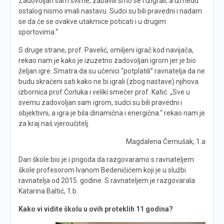
Zadovoljan sam svime, zabavili smo se i izigrali, a između
ostalog nismo imali nastavu. Sudci su bili pravedni i nadam
se da će se ovakve utakmice poticati i u drugim
sportovima.“
S druge strane, prof. Pavelić, omiljeni igrač kod navijača,
rekao nam je kako je izuzetno zadovoljan igrom jer je bio
željan igre. Smatra da su učenici “potplatili” ravnatelja da ne
budu skraćeni sati kako ne bi igrali (zbog nastave) njihova
izbornica prof.Ćorluka i veliki smečer prof. Katić. „Sve u
svemu zadovoljan sam igrom, sudci su bili pravedni i
objektivni, a igra je bila dinamična i energična.“ rekao nam je
za kraj naš vjeroučitelj.
Magdalena Černušak, 1.a
Dan škole bio je i prigoda da razgovaramo s ravnateljem
škole profesorom Ivanom Bedeničićem koji je u službi
ravnatelja od 2015. godine. S ravnateljem je razgovarala
Katarina Baltić, 1.b.
Kako vi vidite školu u ovih proteklih 11 godina?