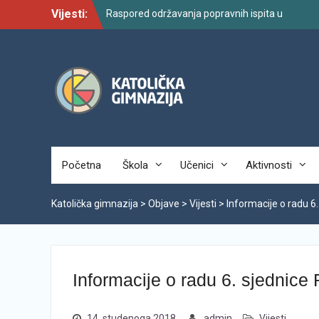
Skip
Vijesti:
Raspored održavanja popravnih ispita u
to
školskoj godini 2025./2026.
content
Najava promjena u radu i organizaciji
tijekom ljetnog odmora učenika za školsku
godinu 2025./2026.
Svečanom dodjelom maturalnih
svjedodžbi ispraćena generacija
2022./2026.
Odmor od škole, ali ne i od vrlina
PODJELA MATURALNIH SVJEDODŽBI
Popis udžbenika za školsku godinu
Početna
Škola
Učenici
Aktivnosti
2026./2027.
Katolička gimnazija
>
Objave
>
Vijesti
>
Informacije o radu 6
Informacije o radu 6. sjednice
14. studenoga 2018.
admin
Vijesti