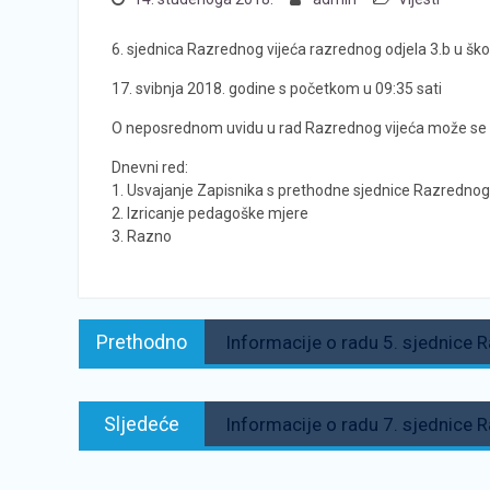
6. sjednica Razrednog vijeća razrednog odjela 3.b u ško
17. svibnja 2018. godine s početkom u 09:35 sati
O neposrednom uvidu u rad Razrednog vijeća može se in
Dnevni red:
1. Usvajanje Zapisnika s prethodne sjednice Razrednog
2. Izricanje pedagoške mjere
3. Razno
Navigacija
Prethodno:
Prethodno
Informacije o radu 5. sjednice 
objava
Sljedeće:
Sljedeće
Informacije o radu 7. sjednice 