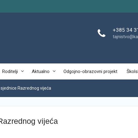
+385 34 3
tajnistvo@ka
Roditelji
Aktualno
Odgojno-obrazovni projekt
Škols
. sjednice Razrednog vijeća
 Razrednog vijeća