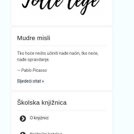
Mudre misli
Tko hoće nešto učiniti nađe način, tko neće,
nađe opravdanje.
—
Pablo Picasso
Sljedeći citat »
Školska knjižnica
O knjižnici