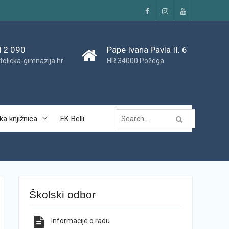
Facebook
Instagram
YouTube
12 090
Pape Ivana Pavla II. 6
tolicka-gimnazija.hr
HR 34000 Požega
Traži...
ka knjižnica
EK Belli
Školski odbor
Informacije o radu