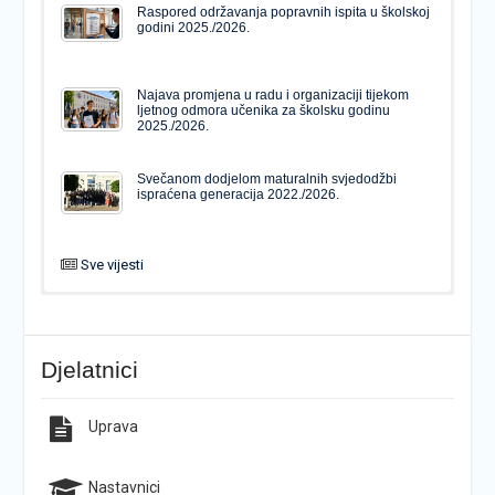
Raspored održavanja popravnih ispita u školskoj
godini 2025./2026.
Najava promjena u radu i organizaciji tijekom
ljetnog odmora učenika za školsku godinu
2025./2026.
Svečanom dodjelom maturalnih svjedodžbi
ispraćena generacija 2022./2026.
Sve vijesti
PODJELA MATURALNIH SVJEDODŽBI
Svečanom dodjelom maturalnih svjedodžbi
ispraćena generacija 2022./2026.
Djelatnici
Popis udžbenika za školsku godinu 2026./2027.
Natječaj za upis u 1. razred Katoličke gimnazije s
pravom javnosti
Uprava
Raspored održavanja popravnih ispita u školskoj
Završno predstavljanje projekta “Brojevi u Bibliji”
godini 2025./2026.
Nastavnici