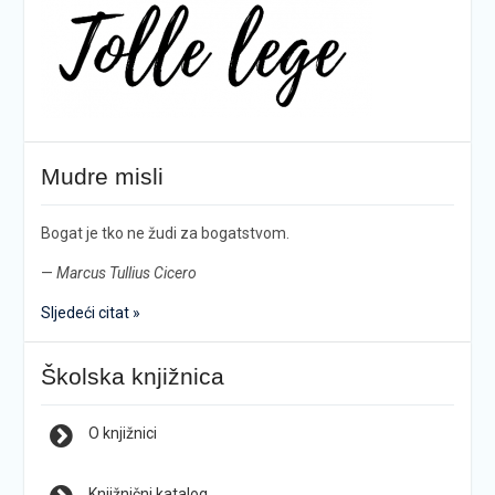
Mudre misli
Bogat je tko ne žudi za bogatstvom.
—
Marcus Tullius Cicero
Sljedeći citat »
Školska knjižnica
O knjižnici
Knjižnični katalog