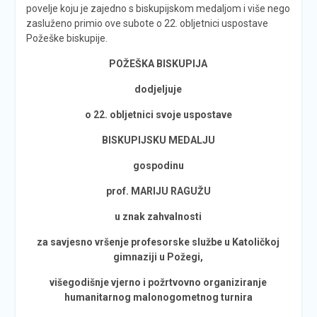
povelje koju je zajedno s biskupijskom medaljom i više nego
zasluženo primio ove subote o 22. obljetnici uspostave
Požeške biskupije.
POŽEŠKA BISKUPIJA
dodjeljuje
o 22. obljetnici svoje uspostave
BISKUPIJSKU MEDALJU
gospodinu
prof. MARIJU RAGUŽU
u znak zahvalnosti
za savjesno vršenje profesorske službe u Katoličkoj
gimnaziji u Požegi,
višegodišnje vjerno i požrtvovno organiziranje
humanitarnog malonogometnog turnira