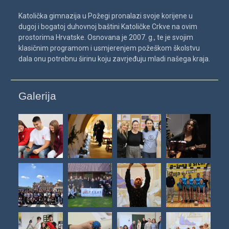
Katolička gimnazija u Požegi pronalazi svoje korijene u
dugoj i bogatoj duhovnoj baštini Katoličke Crkve na ovim
prostorima Hrvatske. Osnovana je 2007. g., te je svojim
klasičnim programom i usmjerenjem požeškom školstvu
dala onu potrebnu širinu koju zavrjeđuju mladi našega kraja.
Galerija