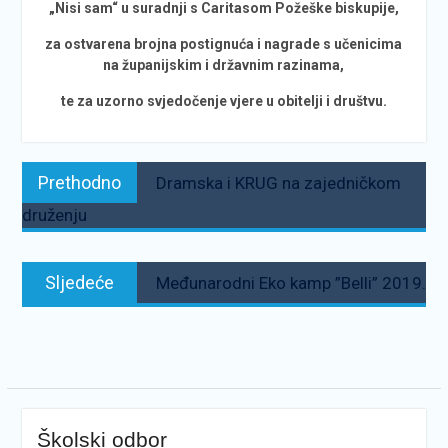
„Nisi sam“ u suradnji s Caritasom Požeške biskupije,
za ostvarena brojna postignuća i nagrade s učenicima
na županijskim i državnim razinama,
te za uzorno svjedočenje vjere u obitelji i društvu.
Navigacija
Prethodno:
Prethodno
Dramska i KRUG na zajedničkom
objava
druženju
Sljedeće:
Sljedeće
Međunarodni Eko kamp ”Belli” 2019.
Školski odbor