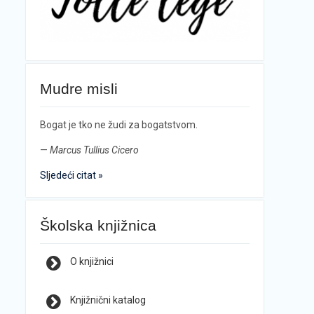
Mudre misli
Bogat je tko ne žudi za bogatstvom.
—
Marcus Tullius Cicero
Sljedeći citat »
Školska knjižnica
O knjižnici
Knjižnični katalog