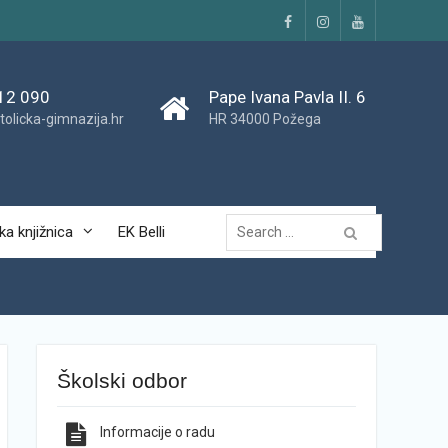
Facebook
Instagram
YouTube
12 090
Pape Ivana Pavla II. 6
tolicka-gimnazija.hr
HR 34000 Požega
Traži...
ka knjižnica
EK Belli
Školski odbor
Informacije o radu