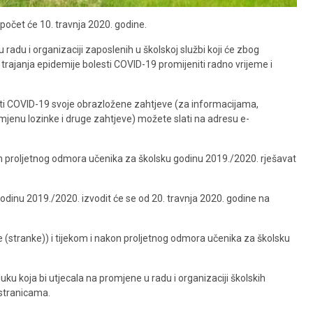
počet će 10. travnja 2020. godine.
radu i organizaciji zaposlenih u školskoj službi koji će zbog
rajanja epidemije bolesti COVID-19 promijeniti radno vrijeme i
ti COVID-19 svoje obrazložene zahtjeve (za informacijama,
mjenu lozinke i druge zahtjeve) možete slati na adresu e-
kom proljetnog odmora učenika za školsku godinu 2019./2020. rješavat
dinu 2019./2020. izvodit će se od 20. travnja 2020. godine na
 (stranke)) i tijekom i nakon proljetnog odmora učenika za školsku
uku koja bi utjecala na promjene u radu i organizaciji školskih
 stranicama.