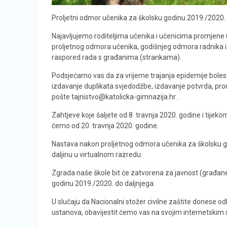
Proljetni odmor učenika za školsku godinu 2019./2020. 
Najavljujemo roditeljima učenika i učenicima promjene u 
proljetnog odmora učenika, godišnjeg odmora radnika i t
raspored rada s građanima (strankama).
Podsjećamo vas da za vrijeme trajanja epidemije boles
izdavanje duplikata svjedodžbe, izdavanje potvrda, pro
pošte tajnistvo@katolicka-gimnazija.hr .
Zahtjeve koje šaljete od 8. travnja 2020. godine i tije
ćemo od 20. travnja 2020. godine.
Nastava nakon proljetnog odmora učenika za školsku go
daljinu u virtualnom razredu.
Zgrada naše škole bit će zatvorena za javnost (građane
godinu 2019./2020. do daljnjega.
U slučaju da Nacionalni stožer civilne zaštite donese odl
ustanova, obavijestit ćemo vas na svojim internetskim