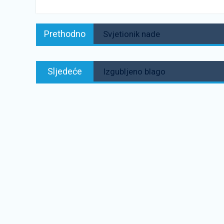
Navigacija
Prethodno:
Prethodno
Svjetionik nade
objava
Sljedeće:
Sljedeće
Izgubljeno blago