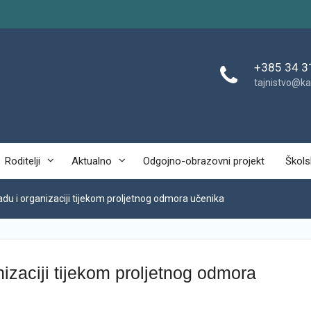
+385 34 3
tajnistvo@ka
Roditelji
Aktualno
Odgojno-obrazovni projekt
Škols
du i organizaciji tijekom proljetnog odmora učenika
izaciji tijekom proljetnog odmora