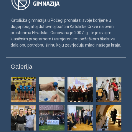
Katolička gimnazija u Požegi pronalazi svoje korijene u
dugoj i bogatoj duhovnoj baštini Katoličke Crkve na ovim
prostorima Hrvatske. Osnovana je 2007. g., te je svojim
klasičnim programom i usmjerenjem požeškom školstvu
dala onu potrebnu širinu koju zavrjeđuju mladi našega kraja.
Galerija