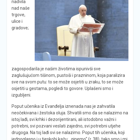
nadvila
nad naše
trgove,
ulice i
gradove;
zagospodarila je našim životima ispunivši sve
zaglušujućom tišinom, pustoši i prazninom, koja paralizira
sve na svom putu: to se može osjetiti u zraku, to se može
osjetiti u gestama, pogledi to govore. Uplašeni smo i
izgubljeni.
Poput učenika iz Evanđelja iznenada nas je zahvatila
neočekivana i žestoka oluja. Shvatili smo da se nalazimo na
istoj lađi, svi krhki i dezorijentirani, ali istodobno važni i
potrebni, svi pozvani veslati zajedno, svi potrebni utjehe
drugoga. Na toj lađi svi se nalazimo. Poput tih učenika, koji
jednoglasno i u tjeskobi kažu: „ginemo“ (r. 38), tako smo i mi