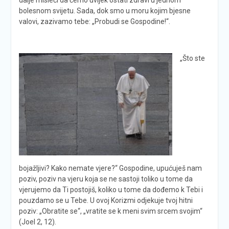
bolesnom svijetu. Sada, dok smo u moru kojim bjesne
valovi, zazivamo tebe: „Probudi se Gospodine!“.
„Što ste
bojažljivi? Kako nemate vjere?“ Gospodine, upućuješ nam
poziv, poziv na vjeru koja se ne sastoji toliko u tome da
vjerujemo da Ti postojiš, koliko u tome da dođemo k Tebi i
pouzdamo se u Tebe. U ovoj Korizmi odjekuje tvoj hitni
poziv: „Obratite se“, „vratite se k meni svim srcem svojim“
(Joel 2, 12).