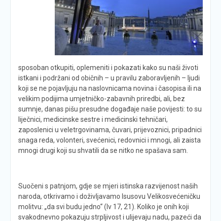
sposoban otkupiti, oplemeniti i pokazati kako su naši životi
istkani i podržani od običnih – u pravilu zaboravljenih – ljudi
koji se ne pojavljuju na naslovnicama novina i časopisa ili na
velikim podijima umjetničko-zabavnih priredbi, ali, bez
sumnje, danas pišu presudne događaje naše povijesti: to su
liječnici, medicinske sestre i medicinski tehničari,
zaposlenici u veletrgovinama, čuvari, prijevoznici, pripadnici
snaga reda, volonteri, svećenici, redovnici i mnogi, ali zaista
mnogi drugi koji su shvatili da se nitko ne spašava sam.
Suočeni s patnjom, gdje se mjeri istinska razvijenost naših
naroda, otkrivamo i doživljavamo Isusovu Velikosvećeničku
molitvu: „da svi budu jedno“ (Iv 17, 21). Koliko je onih koji
svakodnevno pokazuju strpljivost i ulijevaju nadu, pazeći da