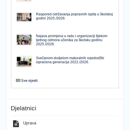
Raspored održavanja popravnih ispita u školskoj
godini 2025./2026.
Najava promjena u radu i organizaciji tijekom
ljetnog odmora učenika za školsku godinu
2025./2026.
Svečanom dodjelom maturalnih svjedodžbi
ispraćena generacija 2022./2026.
Sve vijesti
PODJELA MATURALNIH SVJEDODŽBI
Svečanom dodjelom maturalnih svjedodžbi
ispraćena generacija 2022./2026.
Djelatnici
Popis udžbenika za školsku godinu 2026./2027.
Natječaj za upis u 1. razred Katoličke gimnazije s
pravom javnosti
Uprava