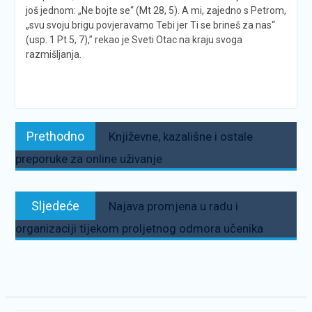
još jednom: „Ne bojte se“ (Mt 28, 5). A mi, zajedno s Petrom,
„svu svoju brigu povjeravamo Tebi jer Ti se brineš za nas“
(usp. 1 Pt 5, 7),” rekao je Sveti Otac na kraju svoga
razmišljanja.
Navigacija
Prethodno:
Prethodno
Književne, kazališne i ostale
objava
preporuke za online uživanje
Sljedeće:
Sljedeće
Najava promjena u radu i
organizaciji tijekom proljetnog odmora učenika