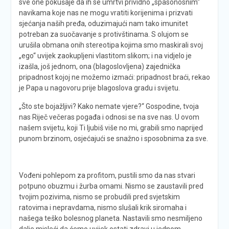
sve one pokušaje da ih se umrtvi prividno „spasonosnim“
navikama koje nas ne mogu vratiti korijenima i prizvati
sjećanja naših pređa, oduzimajući nam tako imunitet
potreban za suočavanje s protivštinama. S olujom se
urušila obmana onih stereotipa kojima smo maskirali svoj
„ego“ uvijek zaokupljeni vlastitom slikom; i na vidjelo je
izašla, još jednom, ona (blagoslovljena) zajednička
pripadnost kojoj ne možemo izmaći: pripadnost braći, rekao
je Papa u nagovoru prije blagoslova gradu i svijetu.
„Što ste bojažljivi? Kako nemate vjere?“ Gospodine, tvoja
nas Riječ večeras pogađa i odnosi se na sve nas. U ovom
našem svijetu, koji Ti ljubiš više no mi, grabili smo naprijed
punom brzinom, osjećajući se snažno i sposobnima za sve.
Vođeni pohlepom za profitom, pustili smo da nas stvari
potpuno obuzmu i žurba omami. Nismo se zaustavili pred
tvojim pozivima, nismo se probudili pred svjetskim
ratovima i nepravdama, nismo slušali krik siromaha i
našega teško bolesnog planeta. Nastavili smo nesmiljeno
dalje misleći da ćemo uvijek ostati zdravi u jednom