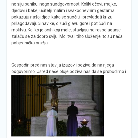
ne siju paniku, nego suodgovornost. Koliki očevi, majke,
djedovi i bake, učitelji malim i svakodnevnim gestama
pokazuju našoj djeci kako se suočiti i prevladati krizu
prilagođavajući navike, dižući glavu gore i potičući na
molitvu. Koliko je onih koji mole, stavljaju na raspolaganje i
zalažu se za dobro sviju. Molitva i tiho služenje: to su naša
pobjednička oružja.
Gospodin pred nas stavlja izazov i poziva da na njega
odgovorimo. Usred naše oluje poziva nas da se probudimo i