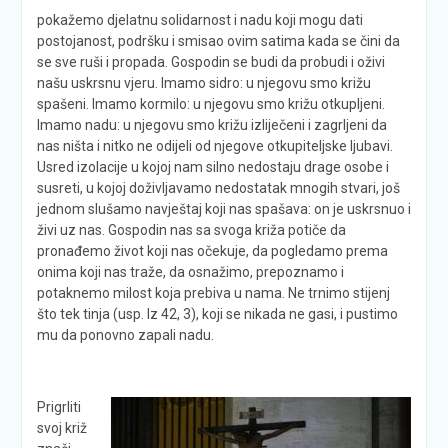
pokažemo djelatnu solidarnost i nadu koji mogu dati
postojanost, podršku i smisao ovim satima kada se čini da
se sve ruši i propada. Gospodin se budi da probudi i oživi
našu uskrsnu vjeru. Imamo sidro: u njegovu smo križu
spašeni. Imamo kormilo: u njegovu smo križu otkupljeni.
Imamo nadu: u njegovu smo križu izliječeni i zagrljeni da
nas ništa i nitko ne odijeli od njegove otkupiteljske ljubavi.
Usred izolacije u kojoj nam silno nedostaju drage osobe i
susreti, u kojoj doživljavamo nedostatak mnogih stvari, još
jednom slušamo navještaj koji nas spašava: on je uskrsnuo i
živi uz nas. Gospodin nas sa svoga križa potiče da
pronađemo život koji nas očekuje, da pogledamo prema
onima koji nas traže, da osnažimo, prepoznamo i
potaknemo milost koja prebiva u nama. Ne trnimo stijenj
što tek tinja (usp. Iz 42, 3), koji se nikada ne gasi, i pustimo
mu da ponovno zapali nadu.
Prigrliti
svoj križ