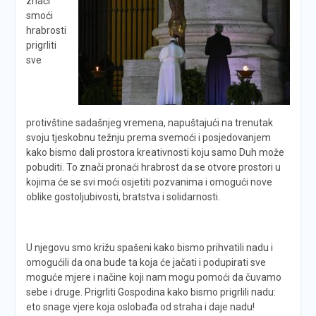
znači
smoći
hrabrosti
prigrliti
sve
protivštine sadašnjeg vremena, napuštajući na trenutak
svoju tjeskobnu težnju prema svemoći i posjedovanjem
kako bismo dali prostora kreativnosti koju samo Duh može
pobuditi. To znači pronaći hrabrost da se otvore prostori u
kojima će se svi moći osjetiti pozvanima i omogući nove
oblike gostoljubivosti, bratstva i solidarnosti.
U njegovu smo križu spašeni kako bismo prihvatili nadu i
omogućili da ona bude ta koja će jačati i podupirati sve
moguće mjere i načine koji nam mogu pomoći da čuvamo
sebe i druge. Prigrliti Gospodina kako bismo prigrlili nadu:
eto snage vjere koja oslobađa od straha i daje nadu!