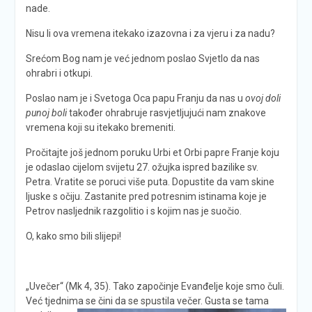
nade.
Nisu li ova vremena itekako izazovna i za vjeru i za nadu?
Srećom Bog nam je već jednom poslao Svjetlo da nas
ohrabri i otkupi.
Poslao nam je i Svetoga Oca papu Franju da nas u
ovoj doli
punoj boli
također ohrabruje rasvjetljujući nam znakove
vremena koji su itekako bremeniti.
Pročitajte još jednom poruku Urbi et Orbi papre Franje koju
je odaslao cijelom svijetu 27. ožujka ispred bazilike sv.
Petra. Vratite se poruci više puta. Dopustite da vam skine
ljuske s očiju. Zastanite pred potresnim istinama koje je
Petrov nasljednik razgolitio i s kojim nas je suočio.
O, kako smo bili slijepi!
„Uvečer“ (Mk 4, 35). Tako započinje Evanđelje koje smo čuli.
Već tjednima se čini da
se spustila večer. Gusta se tama