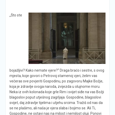
„Što ste
bojažljivi? Kako nemate vjere?“ Draga braćo i sestre, s ovog
mjesta, koje govori o Petrovoj stamenoj vjeri, želim vas
večeras sve povjeriti Gospodinu, po zagovoru Majke Božje,
koja je zdravlje svoga naroda, zvijezda u olujnome moru.
Neka iz ovih kolonada koje grle Rim i svijet siđe na vas Božji
blagoslov poput utješnog zagrljaja. Gospodine, blagoslovi
svijet, daj zdravlje tijelima i utjehu srcima. Tražiš od nas da
se ne plašimo, ali naša je vjera slaba i bojimo se. Ali Ti,
Gospodine, ne ostavi nas na milost i nemilost oluji. Ponovi