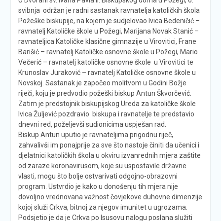
svibnja održan je radni sastanak ravnatelja katoličkih škola
Požeške biskupije, na kojem je sudjelovao Ivica Bedeničić –
ravnatelj Katoličke škole u Požegi, Marijana Novak Stanić –
ravnateljica Katoličke klasične gimnazije u Virovitici, Frane
Barišić – ravnatelj Katoličke osnovne škole u Požegi, Mario
Večerić – ravnatelj katoličke osnovne škole u Virovitici te
Krunoslav Juraković – ravnatelj Katoličke osnovne škole u
Novskoj. Sastanak je započeo molitvom u Godini Božje
riječi, koju je predvodio požeški biskup Antun Škvorčević.
Zatim je predstojnik biskupijskog Ureda za katoličke škole
Ivica Žuljević pozdravio biskupa i ravnatelje te predstavio
dnevni red, poželjevši sudionicima uspješan rad.
Biskup Antun uputio je ravnateljima prigodnu riječ,
zahvalivši im ponajprije za sve što nastoje činiti da učenici i
djelatnici katoličkih škola u okviru izvanrednih mjera zaštite
od zaraze koronavirusom, koje su uspostavile državne
vlasti, mogu što bolje ostvarivati odgojno-obrazovni
program. Ustvrdio je kako u donošenju tih mjera nije
dovoljno vrednovana važnost čovjekove duhovne dimenzije
kojoj služi Crkva, bitnoj za njegov imunitet u ugrozama.
Podsjetio je da je Crkva po Isusovu nalogu poslana služiti