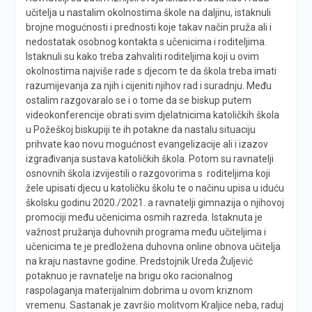
učitelja u nastalim okolnostima škole na daljinu, istaknuli
brojne mogućnosti i prednosti koje takav način pruža ali i
nedostatak osobnog kontakta s učenicima i roditeljima.
Istaknuli su kako treba zahvaliti roditeljima koji u ovim
okolnostima najviše rade s djecom te da škola treba imati
razumijevanja za njih i cijeniti njihov rad i suradnju. Među
ostalim razgovaralo se i o tome da se biskup putem
videokonferencije obrati svim djelatnicima katoličkih škola
u Požeškoj biskupiji te ih potakne da nastalu situaciju
prihvate kao novu mogućnost evangelizacije ali i izazov
izgrađivanja sustava katoličkih škola. Potom su ravnatelji
osnovnih škola izvijestili o razgovorima s roditeljima koji
žele upisati djecu u katoličku školu te o načinu upisa u iduću
školsku godinu 2020./2021. a ravnatelji gimnazija o njihovoj
promociji među učenicima osmih razreda. Istaknuta je
važnost pružanja duhovnih programa među učiteljima i
učenicima te je predložena duhovna online obnova učitelja
na kraju nastavne godine. Predstojnik Ureda Žuljević
potaknuo je ravnatelje na brigu oko racionalnog
raspolaganja materijalnim dobrima u ovom kriznom
vremenu. Sastanak je završio molitvom Kraljice neba, raduj