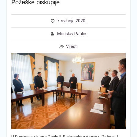
Požeške biskupije
7. svibnja 2020.
Miroslav Paulić
Vijesti
U Dvorani sv. Ivana Pavla II. Biskupskog doma u Požegi, 6.