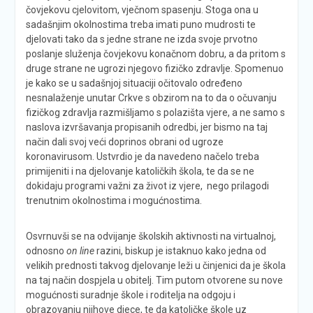
čovjekovu cjelovitom, vječnom spasenju. Stoga ona u
sadašnjim okolnostima treba imati puno mudrosti te
djelovati tako da s jedne strane ne izda svoje prvotno
poslanje služenja čovjekovu konačnom dobru, a da pritom s
druge strane ne ugrozi njegovo fizičko zdravlje. Spomenuo
je kako se u sadašnjoj situaciji očitovalo određeno
nesnalaženje unutar Crkve s obzirom na to da o očuvanju
fizičkog zdravlja razmišljamo s polazišta vjere, a ne samo s
naslova izvršavanja propisanih odredbi, jer bismo na taj
način dali svoj veći doprinos obrani od ugroze
koronavirusom. Ustvrdio je da navedeno načelo treba
primijeniti i na djelovanje katoličkih škola, te da se ne
dokidaju programi važni za život iz vjere, nego prilagodi
trenutnim okolnostima i mogućnostima.
Osvrnuvši se na odvijanje školskih aktivnosti na virtualnoj,
odnosno
on line
razini, biskup je istaknuo kako jedna od
velikih prednosti takvog djelovanje leži u činjenici da je škola
na taj način dospjela u obitelj. Tim putom otvorene su nove
mogućnosti suradnje škole i roditelja na odgoju i
obrazovanju njihove djece, te da katoličke škole uz