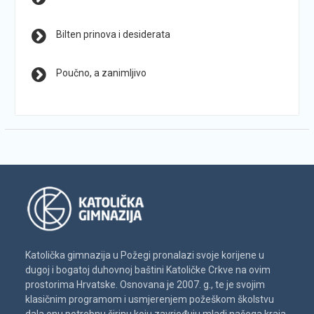
Bilten prinova i desiderata
Poučno, a zanimljivo
Katolička gimnazija u Požegi pronalazi svoje korijene u
dugoj i bogatoj duhovnoj baštini Katoličke Crkve na ovim
prostorima Hrvatske. Osnovana je 2007. g., te je svojim
klasičnim programom i usmjerenjem požeškom školstvu
dala onu potrebnu širinu koju zavrjeđuju mladi našega kraja.