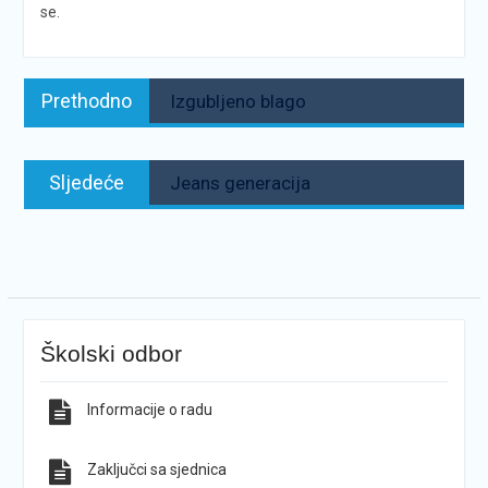
se.
Navigacija
Prethodno:
Prethodno
Izgubljeno blago
objava
Sljedeće:
Sljedeće
Jeans generacija
Školski odbor
Informacije o radu
Zaključci sa sjednica