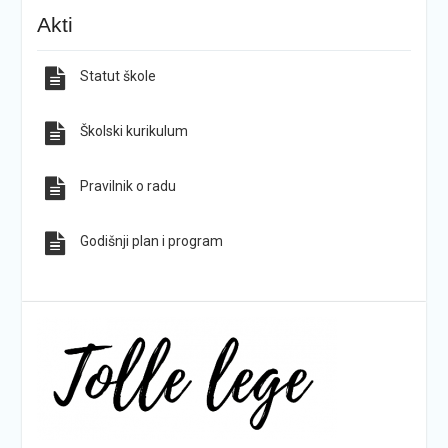
KG-ovci opet na tronu
ŠPD „Pegaz“ Dan državnosti proslavio na majci
Akti
hrvatskih planina
Statut škole
Sve obavijesti
Sve fotografije
Školski kurikulum
Pravilnik o radu
Godišnji plan i program