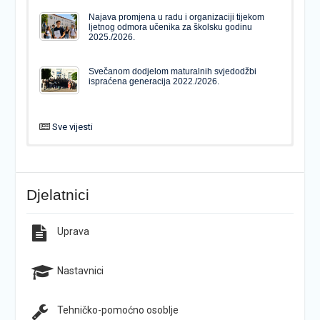
Najava promjena u radu i organizaciji tijekom
ljetnog odmora učenika za školsku godinu
2025./2026.
Svečanom dodjelom maturalnih svjedodžbi
ispraćena generacija 2022./2026.
Sve vijesti
PODJELA MATURALNIH SVJEDODŽBI
Svečanom dodjelom maturalnih svjedodžbi
ispraćena generacija 2022./2026.
Djelatnici
Popis udžbenika za školsku godinu 2026./2027.
Natječaj za upis u 1. razred Katoličke gimnazije s
pravom javnosti
Uprava
Raspored održavanja popravnih ispita u školskoj
Završno predstavljanje projekta “Brojevi u Bibliji”
godini 2025./2026.
Nastavnici
Tehničko-pomoćno osoblje
Najava promjena u radu i organizaciji tijekom
Završna konferencija ŠPD-a “Pegaz”