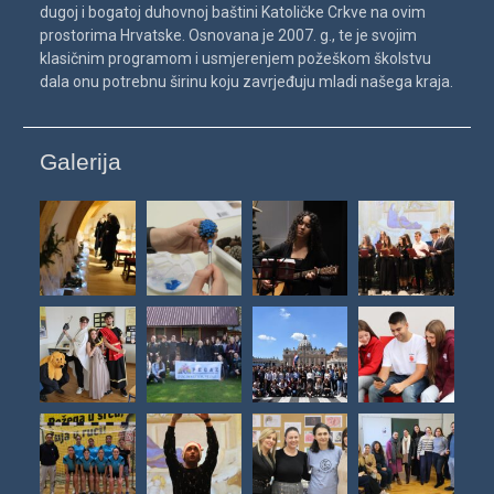
dugoj i bogatoj duhovnoj baštini Katoličke Crkve na ovim
prostorima Hrvatske. Osnovana je 2007. g., te je svojim
klasičnim programom i usmjerenjem požeškom školstvu
dala onu potrebnu širinu koju zavrjeđuju mladi našega kraja.
Galerija