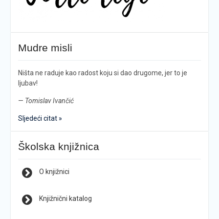
Mudre misli
Ništa ne raduje kao radost koju si dao drugome, jer to je
ljubav!
—
Tomislav Ivančić
Sljedeći citat »
Školska knjižnica
O knjižnici
Knjižnični katalog