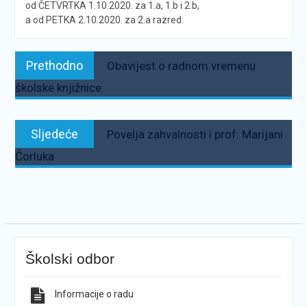
od ČETVRTKA 1.10.2020. za 1.a, 1.b i 2.b,
a od PETKA 2.10.2020. za 2.a razred.
Navigacija
Prethodno:
Prethodno
Obavijest o radnom vremenu
objava
školske knjižnice
Sljedeće:
Sljedeće
Povelja zahvalnosti i prof. Marijani
Ćorluka
Školski odbor
Informacije o radu