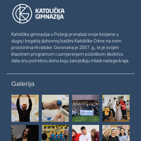
Katolička gimnazija u Požegi pronalazi svoje korijene u
dugoj i bogatoj duhovnoj baštini Katoličke Crkve na ovim
prostorima Hrvatske. Osnovana je 2007. g., te je svojim
klasičnim programom i usmjerenjem požeškom školstvu
dala onu potrebnu širinu koju zavrjeđuju mladi našega kraja.
Galerija