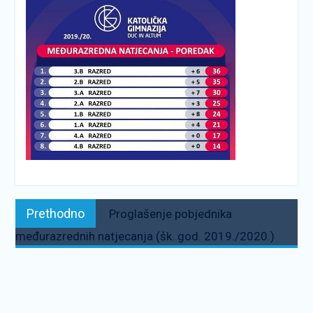
Navigacija
Prethodno:
Prethodno
Proglašenje pobjednika
objava
međurazrednih natjecanja (šk. god. 2019./2020.)