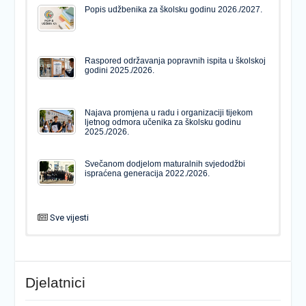
Popis udžbenika za školsku godinu 2026./2027.
Raspored održavanja popravnih ispita u školskoj
godini 2025./2026.
Najava promjena u radu i organizaciji tijekom
ljetnog odmora učenika za školsku godinu
2025./2026.
Svečanom dodjelom maturalnih svjedodžbi
ispraćena generacija 2022./2026.
Sve vijesti
PODJELA MATURALNIH SVJEDODŽBI
Svečanom dodjelom maturalnih svjedodžbi
ispraćena generacija 2022./2026.
Djelatnici
Popis udžbenika za školsku godinu 2026./2027.
Natječaj za upis u 1. razred Katoličke gimnazije s
pravom javnosti